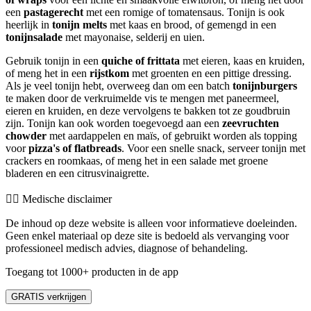
een
pastagerecht
met een romige of tomatensaus. Tonijn is ook
heerlijk in
tonijn melts
met kaas en brood, of gemengd in een
tonijnsalade
met mayonaise, selderij en uien.
Gebruik tonijn in een
quiche of frittata
met eieren, kaas en kruiden,
of meng het in een
rijstkom
met groenten en een pittige dressing.
Als je veel tonijn hebt, overweeg dan om een batch
tonijnburgers
te maken door de verkruimelde vis te mengen met paneermeel,
eieren en kruiden, en deze vervolgens te bakken tot ze goudbruin
zijn. Tonijn kan ook worden toegevoegd aan een
zeevruchten
chowder
met aardappelen en maïs, of gebruikt worden als topping
voor
pizza's of flatbreads
. Voor een snelle snack, serveer tonijn met
crackers en roomkaas, of meng het in een salade met groene
bladeren en een citrusvinaigrette.
👨‍⚕️️ Medische disclaimer
De inhoud op deze website is alleen voor informatieve doeleinden.
Geen enkel materiaal op deze site is bedoeld als vervanging voor
professioneel medisch advies, diagnose of behandeling.
Toegang tot 1000+ producten in de app
GRATIS verkrijgen