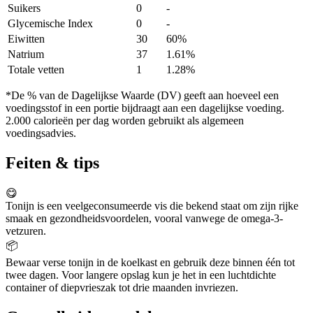
Suikers
0
-
Glycemische Index
0
-
Eiwitten
30
60%
Natrium
37
1.61%
Totale vetten
1
1.28%
*De % van de Dagelijkse Waarde (DV) geeft aan hoeveel een
voedingsstof in een portie bijdraagt aan een dagelijkse voeding.
2.000 calorieën per dag worden gebruikt als algemeen
voedingsadvies.
Feiten & tips
😋
Tonijn is een veelgeconsumeerde vis die bekend staat om zijn rijke
smaak en gezondheidsvoordelen, vooral vanwege de omega-3-
vetzuren.
📦
Bewaar verse tonijn in de koelkast en gebruik deze binnen één tot
twee dagen. Voor langere opslag kun je het in een luchtdichte
container of diepvrieszak tot drie maanden invriezen.