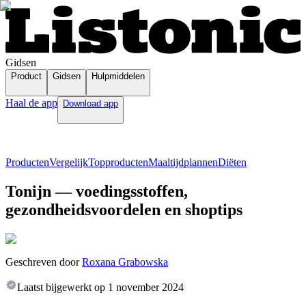
Gidsen
Product
Gidsen
Hulpmiddelen
Haal de app
Download app
Producten
Vergelijk
Topproducten
Maaltijdplannen
Diëten
Tonijn — voedingsstoffen,
gezondheidsvoordelen en shoptips
Geschreven door
Roxana Grabowska
Laatst bijgewerkt op
1 november 2024