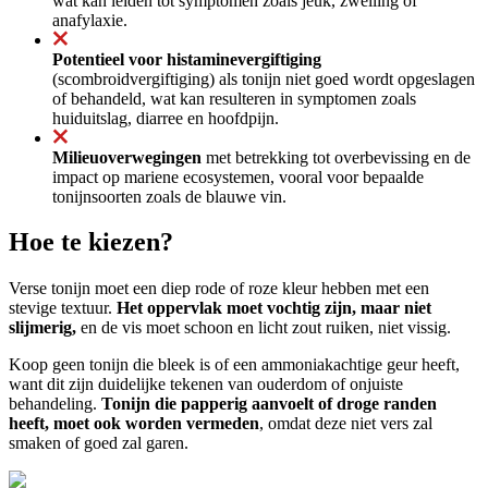
wat kan leiden tot symptomen zoals jeuk, zwelling of
anafylaxie.
Potentieel voor histaminevergiftiging
(scombroidvergiftiging) als tonijn niet goed wordt opgeslagen
of behandeld, wat kan resulteren in symptomen zoals
huiduitslag, diarree en hoofdpijn.
Milieuoverwegingen
met betrekking tot overbevissing en de
impact op mariene ecosystemen, vooral voor bepaalde
tonijnsoorten zoals de blauwe vin.
Hoe te kiezen?
Verse tonijn moet een diep rode of roze kleur hebben met een
stevige textuur.
Het oppervlak moet vochtig zijn, maar niet
slijmerig,
en de vis moet schoon en licht zout ruiken, niet vissig.
Koop geen tonijn die bleek is of een ammoniakachtige geur heeft,
want dit zijn duidelijke tekenen van ouderdom of onjuiste
behandeling.
Tonijn die papperig aanvoelt of droge randen
heeft, moet ook worden vermeden
, omdat deze niet vers zal
smaken of goed zal garen.