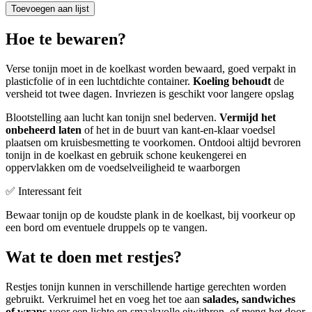
Toevoegen aan lijst
Hoe te bewaren?
Verse tonijn moet in de koelkast worden bewaard, goed verpakt in
plasticfolie of in een luchtdichte container.
Koeling behoudt
de
versheid tot twee dagen. Invriezen is geschikt voor langere opslag
Blootstelling aan lucht kan tonijn snel bederven.
Vermijd het
onbeheerd laten
of het in de buurt van kant-en-klaar voedsel
plaatsen om kruisbesmetting te voorkomen. Ontdooi altijd bevroren
tonijn in de koelkast en gebruik schone keukengerei en
oppervlakken om de voedselveiligheid te waarborgen
✅ Interessant feit
Bewaar tonijn op de koudste plank in de koelkast, bij voorkeur op
een bord om eventuele druppels op te vangen.
Wat te doen met restjes?
Restjes tonijn kunnen in verschillende hartige gerechten worden
gebruikt. Verkruimel het en voeg het toe aan
salades, sandwiches
of wraps
voor een lichte en smaakvolle eiwitbron, of meng het door