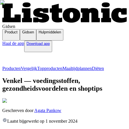
Gidsen
Product
Gidsen
Hulpmiddelen
Haal de app
Download app
Producten
Vergelijk
Topproducten
Maaltijdplannen
Diëten
Venkel — voedingsstoffen,
gezondheidsvoordelen en shoptips
Geschreven door
Agata Pankow
Laatst bijgewerkt op
1 november 2024