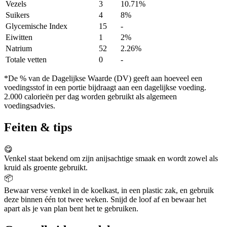
Vezels
3
10.71%
Suikers
4
8%
Glycemische Index
15
-
Eiwitten
1
2%
Natrium
52
2.26%
Totale vetten
0
-
*De % van de Dagelijkse Waarde (DV) geeft aan hoeveel een
voedingsstof in een portie bijdraagt aan een dagelijkse voeding.
2.000 calorieën per dag worden gebruikt als algemeen
voedingsadvies.
Feiten & tips
😋
Venkel staat bekend om zijn anijsachtige smaak en wordt zowel als
kruid als groente gebruikt.
📦
Bewaar verse venkel in de koelkast, in een plastic zak, en gebruik
deze binnen één tot twee weken. Snijd de loof af en bewaar het
apart als je van plan bent het te gebruiken.