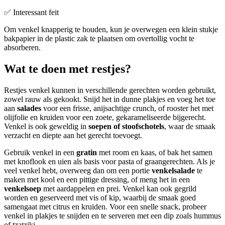
✅ Interessant feit
Om venkel knapperig te houden, kun je overwegen een klein stukje
bakpapier in de plastic zak te plaatsen om overtollig vocht te
absorberen.
Wat te doen met restjes?
Restjes venkel kunnen in verschillende gerechten worden gebruikt,
zowel rauw als gekookt. Snijd het in dunne plakjes en voeg het toe
aan
salades
voor een frisse, anijsachtige crunch, of rooster het met
olijfolie en kruiden voor een zoete, gekarameliseerde bijgerecht.
Venkel is ook geweldig in
soepen of stoofschotels
, waar de smaak
verzacht en diepte aan het gerecht toevoegt.
Gebruik venkel in een
gratin
met room en kaas, of bak het samen
met knoflook en uien als basis voor pasta of graangerechten. Als je
veel venkel hebt, overweeg dan om een portie
venkelsalade
te
maken met kool en een pittige dressing, of meng het in een
venkelsoep
met aardappelen en prei. Venkel kan ook gegrild
worden en geserveerd met vis of kip, waarbij de smaak goed
samengaat met citrus en kruiden. Voor een snelle snack, probeer
venkel in plakjes te snijden en te serveren met een dip zoals hummus
of tzatziki.