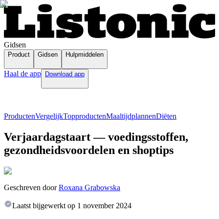
Gidsen
Product
Gidsen
Hulpmiddelen
Haal de app
Download app
Producten
Vergelijk
Topproducten
Maaltijdplannen
Diëten
Verjaardagstaart — voedingsstoffen,
gezondheidsvoordelen en shoptips
Geschreven door
Roxana Grabowska
Laatst bijgewerkt op
1 november 2024