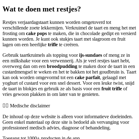
Wat te doen met restjes?
Restjes verjaardagstaart kunnen worden omgetoverd tot
verschillende zoete lekkernijen. Verkruimel de taart en meng het met
frosting om
cake pops
te maken, die in chocolade gedipt en versierd
kunnen worden. Je kunt ook stukjes taart met slagroom en fruit
lagen om een heerlijke
trifle
te creëren.
Gebruik taartkruimels als topping voor
ijs-sundaes
of meng ze in
een milkshake voor een verwennerij. Als je veel restjes taart hebt,
overweeg dan om een
broodpudding
te maken door de taart in een
custardmengsel te weken en het te bakken tot het goudbruin is. Taart
kan ook worden omgevormd tot een
cake parfait
, gelaagd met
yoghurt of custard voor een snel dessert. Voor een leuke twist, snijd
de taart in blokjes en gebruik ze als basis voor een
fruit trifle
of
vries gewoon plakken in om later van te genieten.
👨‍⚕️️ Medische disclaimer
De inhoud op deze website is alleen voor informatieve doeleinden.
Geen enkel materiaal op deze site is bedoeld als vervanging voor
professioneel medisch advies, diagnose of behandeling.
Toegang tot 1000+ producten in de app