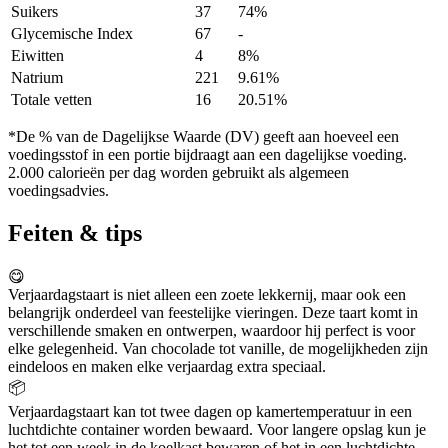
Suikers
37
74%
Glycemische Index
67
-
Eiwitten
4
8%
Natrium
221
9.61%
Totale vetten
16
20.51%
*De % van de Dagelijkse Waarde (DV) geeft aan hoeveel een
voedingsstof in een portie bijdraagt aan een dagelijkse voeding.
2.000 calorieën per dag worden gebruikt als algemeen
voedingsadvies.
Feiten & tips
😋
Verjaardagstaart is niet alleen een zoete lekkernij, maar ook een
belangrijk onderdeel van feestelijke vieringen. Deze taart komt in
verschillende smaken en ontwerpen, waardoor hij perfect is voor
elke gelegenheid. Van chocolade tot vanille, de mogelijkheden zijn
eindeloos en maken elke verjaardag extra speciaal.
📦
Verjaardagstaart kan tot twee dagen op kamertemperatuur in een
luchtdichte container worden bewaard. Voor langere opslag kun je
het tot een week in de koelkast bewaren of het in een luchtdichte