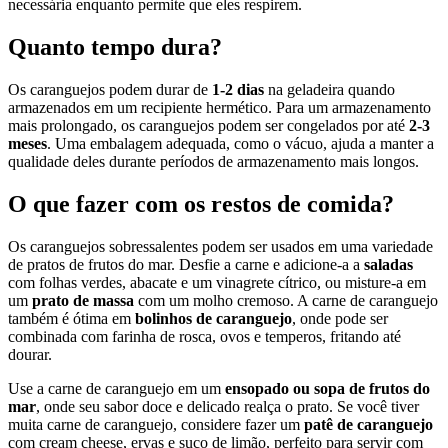
necessária enquanto permite que eles respirem.
Quanto tempo dura?
Os caranguejos podem durar de
1-2 dias
na geladeira quando
armazenados em um recipiente hermético. Para um armazenamento
mais prolongado, os caranguejos podem ser congelados por até
2-3
meses
. Uma embalagem adequada, como o vácuo, ajuda a manter a
qualidade deles durante períodos de armazenamento mais longos.
O que fazer com os restos de comida?
Os caranguejos sobressalentes podem ser usados em uma variedade
de pratos de frutos do mar. Desfie a carne e adicione-a a
saladas
com folhas verdes, abacate e um vinagrete cítrico, ou misture-a em
um
prato de massa
com um molho cremoso. A carne de caranguejo
também é ótima em
bolinhos de caranguejo
, onde pode ser
combinada com farinha de rosca, ovos e temperos, fritando até
dourar.
Use a carne de caranguejo em um
ensopado ou sopa de frutos do
mar
, onde seu sabor doce e delicado realça o prato. Se você tiver
muita carne de caranguejo, considere fazer um
patê de caranguejo
com cream cheese, ervas e suco de limão, perfeito para servir com