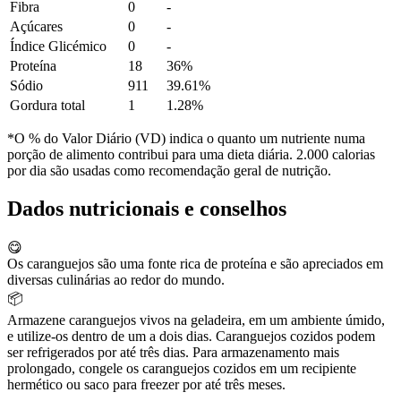
Fibra
0
-
Açúcares
0
-
Índice Glicémico
0
-
Proteína
18
36%
Sódio
911
39.61%
Gordura total
1
1.28%
*O % do Valor Diário (VD) indica o quanto um nutriente numa
porção de alimento contribui para uma dieta diária. 2.000 calorias
por dia são usadas como recomendação geral de nutrição.
Dados nutricionais e conselhos
😋
Os caranguejos são uma fonte rica de proteína e são apreciados em
diversas culinárias ao redor do mundo.
📦
Armazene caranguejos vivos na geladeira, em um ambiente úmido,
e utilize-os dentro de um a dois dias. Caranguejos cozidos podem
ser refrigerados por até três dias. Para armazenamento mais
prolongado, congele os caranguejos cozidos em um recipiente
hermético ou saco para freezer por até três meses.