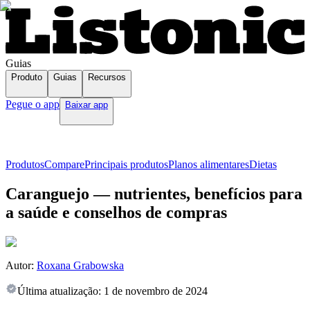
Guias
Produto
Guias
Recursos
Pegue o app
Baixar app
Produtos
Compare
Principais produtos
Planos alimentares
Dietas
Caranguejo — nutrientes, benefícios para
a saúde e conselhos de compras
Autor:
Roxana Grabowska
Última atualização:
1 de novembro de 2024