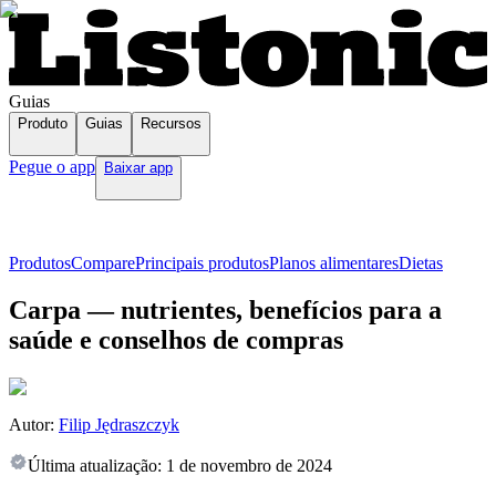
Guias
Produto
Guias
Recursos
Pegue o app
Baixar app
Produtos
Compare
Principais produtos
Planos alimentares
Dietas
Carpa — nutrientes, benefícios para a
saúde e conselhos de compras
Autor:
Filip Jędraszczyk
Última atualização:
1 de novembro de 2024