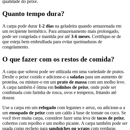
qualidade do peixe.
Quanto tempo dura?
A carpa pode durar
1-2 dias
na geladeira quando armazenada em
um recipiente hermético. Para armazenamento mais prolongado,
pode ser congelada e mantida por até
3-6 meses
. Certifique-se de
que esteja bem embrulhada para evitar queimaduras de
congelamento.
O que fazer com os restos de comida?
A carpa que sobrou pode ser utilizada em uma variedade de pratos.
Desfie o peixe cozido e adicione-o a
saladas
para um aumento de
proteína, ou misture-o em um
prato de massa
com um molho leve.
A carpa também é ótima em
bolinhos de peixe
, onde pode ser
combinada com farinha de rosca, ovos e temperos, fritando até
dourar.
Use a carpa em um
refogado
com legumes e arroz, ou adicione-a a
um
ensopado de peixe
com um caldo à base de tomate ou coco. Se
você tiver muita carpa, considere fazer uma leva de
tacos de peixe
,
cobertos com repolho e um molho picante. A carpa também pode ser
usada como recheio para
sanduíches ou wraps
com verduras