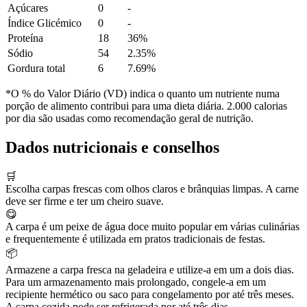
Açúcares
0
-
Índice Glicémico
0
-
Proteína
18
36%
Sódio
54
2.35%
Gordura total
6
7.69%
*O % do Valor Diário (VD) indica o quanto um nutriente numa
porção de alimento contribui para uma dieta diária. 2.000 calorias
por dia são usadas como recomendação geral de nutrição.
Dados nutricionais e conselhos
🛒
Escolha carpas frescas com olhos claros e brânquias limpas. A carne
deve ser firme e ter um cheiro suave.
😋
A carpa é um peixe de água doce muito popular em várias culinárias
e frequentemente é utilizada em pratos tradicionais de festas.
📦
Armazene a carpa fresca na geladeira e utilize-a em um a dois dias.
Para um armazenamento mais prolongado, congele-a em um
recipiente hermético ou saco para congelamento por até três meses.
A carpa cozida pode ser refrigerada por até três dias.