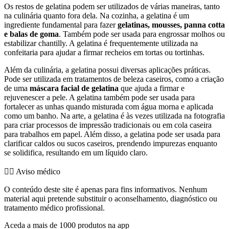
Os restos de gelatina podem ser utilizados de várias maneiras, tanto
na culinária quanto fora dela. Na cozinha, a gelatina é um
ingrediente fundamental para fazer
gelatinas, mousses, panna cotta
e balas de goma
. Também pode ser usada para engrossar molhos ou
estabilizar chantilly. A gelatina é frequentemente utilizada na
confeitaria para ajudar a firmar recheios em tortas ou tortinhas.
Além da culinária, a gelatina possui diversas aplicações práticas.
Pode ser utilizada em tratamentos de beleza caseiros, como a criação
de uma
máscara facial de gelatina
que ajuda a firmar e
rejuvenescer a pele. A gelatina também pode ser usada para
fortalecer as unhas quando misturada com água morna e aplicada
como um banho. Na arte, a gelatina é às vezes utilizada na fotografia
para criar processos de impressão tradicionais ou em cola caseira
para trabalhos em papel. Além disso, a gelatina pode ser usada para
clarificar caldos ou sucos caseiros, prendendo impurezas enquanto
se solidifica, resultando em um líquido claro.
👨‍⚕️️ Aviso médico
O conteúdo deste site é apenas para fins informativos. Nenhum
material aqui pretende substituir o aconselhamento, diagnóstico ou
tratamento médico profissional.
Aceda a mais de 1000 produtos na app