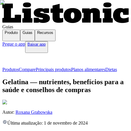
Guias
Produto
Guias
Recursos
Pegue o app
Baixar app
Produtos
Compare
Principais produtos
Planos alimentares
Dietas
Gelatina — nutrientes, benefícios para a
saúde e conselhos de compras
Autor:
Roxana Grabowska
Última atualização:
1 de novembro de 2024