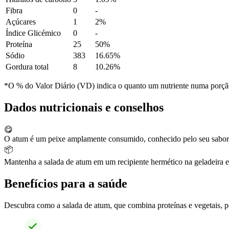
Fibra
0
-
Açúcares
1
2%
Índice Glicémico
0
-
Proteína
25
50%
Sódio
383
16.65%
Gordura total
8
10.26%
*O % do Valor Diário (VD) indica o quanto um nutriente numa porção 
Dados nutricionais e conselhos
😋
O atum é um peixe amplamente consumido, conhecido pelo seu sabor i
📦
Mantenha a salada de atum em um recipiente hermético na geladeira e 
Benefícios para a saúde
Descubra como a salada de atum, que combina proteínas e vegetais, pod