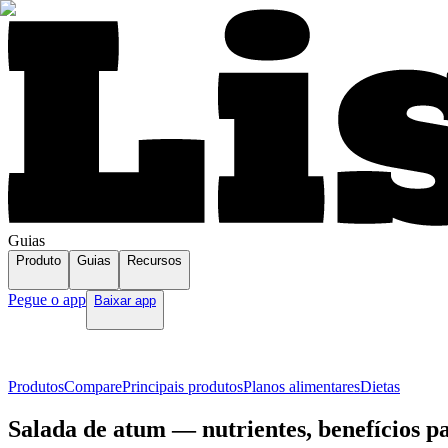
Guias
Produto
Guias
Recursos
Pegue o app
Baixar app
Produtos
Compare
Principais produtos
Planos alimentares
Dietas
Salada de atum — nutrientes, benefícios p