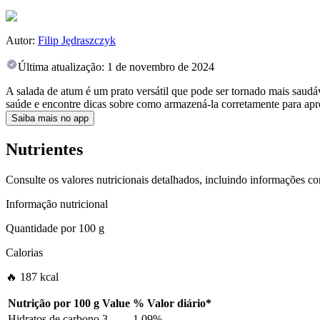
Autor:
Filip Jędraszczyk
Última atualização:
1 de novembro de 2024
A salada de atum é um prato versátil que pode ser tornado mais saudá
saúde e encontre dicas sobre como armazená-la corretamente para apro
Saiba mais no app
Nutrientes
Consulte os valores nutricionais detalhados, incluindo informações c
Informação nutricional
Quantidade por
100 g
Calorias
🔥 187 kcal
Nutrição por
100 g
Value
%
Valor diário
*
Hidratos de carbono
3
1.09%