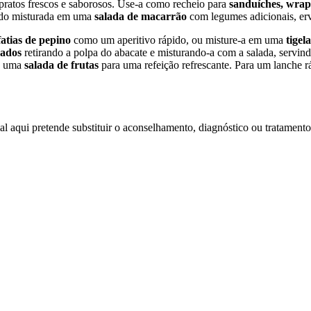
pratos frescos e saborosos. Use-a como recheio para
sanduíches, wraps
ndo misturada em uma
salada de macarrão
com legumes adicionais, erv
fatias de pepino
como um aperitivo rápido, ou misture-a em uma
tigel
eados
retirando a polpa do abacate e misturando-a com a salada, servi
de uma
salada de frutas
para uma refeição refrescante. Para um lanche r
l aqui pretende substituir o aconselhamento, diagnóstico ou tratamento