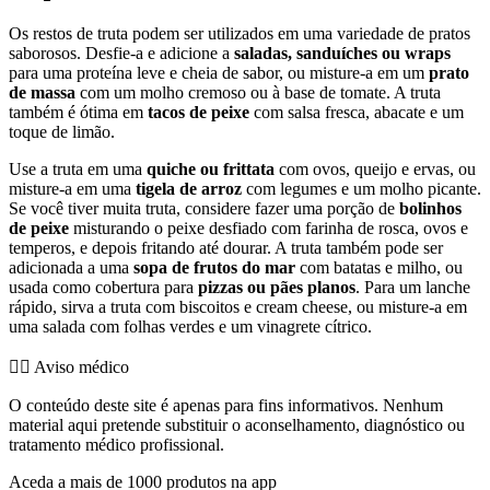
Os restos de truta podem ser utilizados em uma variedade de pratos
saborosos. Desfie-a e adicione a
saladas, sanduíches ou wraps
para uma proteína leve e cheia de sabor, ou misture-a em um
prato
de massa
com um molho cremoso ou à base de tomate. A truta
também é ótima em
tacos de peixe
com salsa fresca, abacate e um
toque de limão.
Use a truta em uma
quiche ou frittata
com ovos, queijo e ervas, ou
misture-a em uma
tigela de arroz
com legumes e um molho picante.
Se você tiver muita truta, considere fazer uma porção de
bolinhos
de peixe
misturando o peixe desfiado com farinha de rosca, ovos e
temperos, e depois fritando até dourar. A truta também pode ser
adicionada a uma
sopa de frutos do mar
com batatas e milho, ou
usada como cobertura para
pizzas ou pães planos
. Para um lanche
rápido, sirva a truta com biscoitos e cream cheese, ou misture-a em
uma salada com folhas verdes e um vinagrete cítrico.
👨‍⚕️️ Aviso médico
O conteúdo deste site é apenas para fins informativos. Nenhum
material aqui pretende substituir o aconselhamento, diagnóstico ou
tratamento médico profissional.
Aceda a mais de 1000 produtos na app