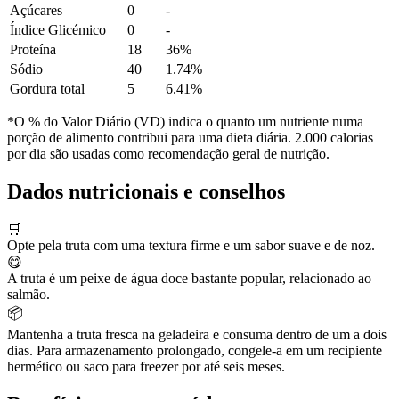
Açúcares
0
-
Índice Glicémico
0
-
Proteína
18
36%
Sódio
40
1.74%
Gordura total
5
6.41%
*O % do Valor Diário (VD) indica o quanto um nutriente numa
porção de alimento contribui para uma dieta diária. 2.000 calorias
por dia são usadas como recomendação geral de nutrição.
Dados nutricionais e conselhos
🛒
Opte pela truta com uma textura firme e um sabor suave e de noz.
😋
A truta é um peixe de água doce bastante popular, relacionado ao
salmão.
📦
Mantenha a truta fresca na geladeira e consuma dentro de um a dois
dias. Para armazenamento prolongado, congele-a em um recipiente
hermético ou saco para freezer por até seis meses.