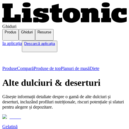
Ghiduri
Produs
Ghiduri
Resurse
Ia aplicația
Descarcă aplicația
Produse
Compară
Produse de top
Planuri de masă
Diete
Alte dulciuri & deserturi
Găsește informații detaliate despre o gamă de alte dulciuri și
deserturi, incluzând profiluri nutriționale, riscuri potențiale și sfaturi
pentru alegere și depozitare.
Gelatină