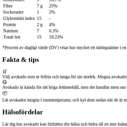
Fiber
7 g
25%
Sockerarter
1
2%
Glykemiskt index
15
-
Protein
2 g
4%
Natrium
7
0.3%
Totalt fett
15
19.23%
*Procent av dagligt värde (DV) visar hur mycket ett näringsämne i en p
Fakta & tips
🛒
Välj avokado som är felfria och tunga för sin storlek. Mogna avokado
😋
Avokado är kända för sitt höga fettinnehåll, men det handlar mest om enke
📦
Låt avokador mogna i rumstemperatur, och kyl dem sedan när de är mo
Hälsofördelar
Lär dig hur avokado kan förbättra din hälsa och bidra till en mer balan