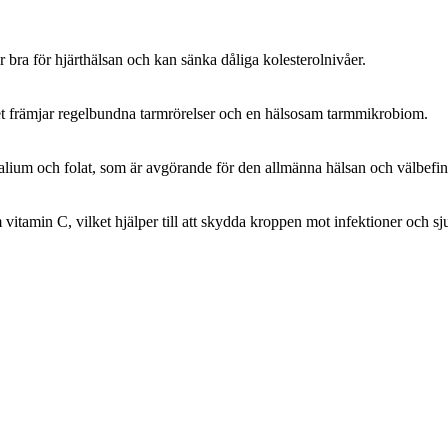
är bra för hjärthälsan och kan sänka dåliga kolesterolnivåer.
ket främjar regelbundna tarmrörelser och en hälsosam tarmmikrobiom.
lium och folat, som är avgörande för den allmänna hälsan och välbefi
vitamin C, vilket hjälper till att skydda kroppen mot infektioner och s