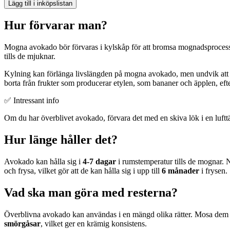
Lägg till i inköpslistan
Hur förvarar man?
Mogna avokado bör förvaras i kylskåp för att bromsa mognadsproces
tills de mjuknar.
Kylning kan förlänga livslängden på mogna avokado, men undvik att
borta från frukter som producerar etylen, som bananer och äpplen, ef
✅ Intressant info
Om du har överblivet avokado, förvara det med en skiva lök i en lufttät 
Hur länge håller det?
Avokado kan hålla sig i
4-7 dagar
i rumstemperatur tills de mognar. N
och frysa, vilket gör att de kan hålla sig i upp till
6 månader
i frysen.
Vad ska man göra med resterna?
Överblivna avokado kan användas i en mängd olika rätter. Mosa dem 
smörgåsar
, vilket ger en krämig konsistens.