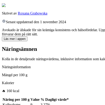
Skrivet av
Roxana Grabowska
Senast uppdaterad den
1 november 2024
Avokado är älskade för sin krämiga konsistens och hälsofördelar. Uppt
förvarar dem på rätt sätt.
Läs mer i appen
Näringsämnen
Kolla in de detaljerade näringsvärdena, inklusive information som kalo
Näringsinformation
Mängd per
100 g
Kalorier
🔥 160 kcal
Näring per
100 g
Value
%
Dagligt värde
*
Kolhydrater
9
3.27%