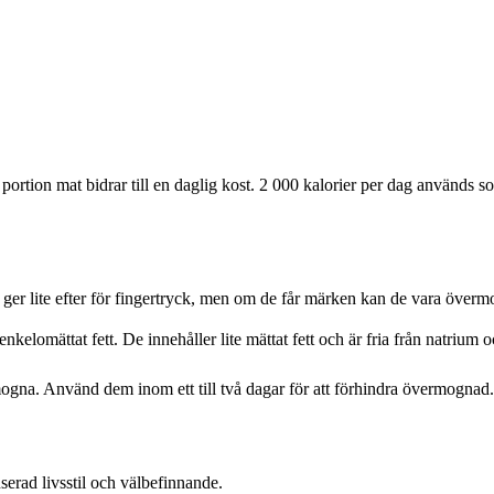
ortion mat bidrar till en daglig kost. 2 000 kalorier per dag används s
 ger lite efter för fingertryck, men om de får märken kan de vara överm
lomättat fett. De innehåller lite mättat fett och är fria från natrium och 
gna. Använd dem inom ett till två dagar för att förhindra övermognad.
serad livsstil och välbefinnande.