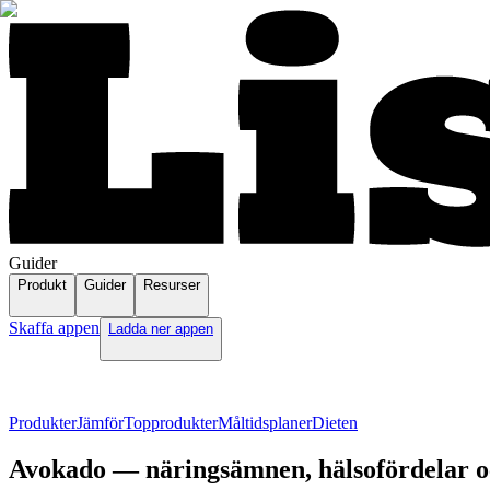
Guider
Produkt
Guider
Resurser
Skaffa appen
Ladda ner appen
Produkter
Jämför
Topprodukter
Måltidsplaner
Dieten
Avokado — näringsämnen, hälsofördelar o