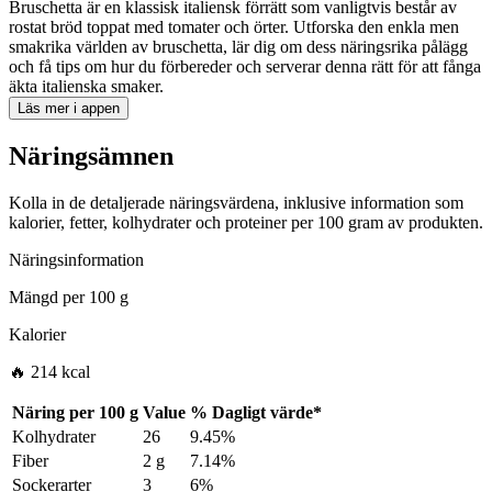
Bruschetta är en klassisk italiensk förrätt som vanligtvis består av
rostat bröd toppat med tomater och örter. Utforska den enkla men
smakrika världen av bruschetta, lär dig om dess näringsrika pålägg
och få tips om hur du förbereder och serverar denna rätt för att fånga
äkta italienska smaker.
Läs mer i appen
Näringsämnen
Kolla in de detaljerade näringsvärdena, inklusive information som
kalorier, fetter, kolhydrater och proteiner per 100 gram av produkten.
Näringsinformation
Mängd per
100 g
Kalorier
🔥 214 kcal
Näring per
100 g
Value
%
Dagligt värde
*
Kolhydrater
26
9.45%
Fiber
2 g
7.14%
Sockerarter
3
6%