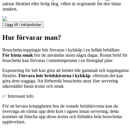
saknar färskhet eller livlig färg, vilket är avgörande för den bästa
smaken.
Lägg till i inköpslistan
Hur förvarar man?
Bruschetta-toppingar bör förvaras i kylskåp i en lufttät behållare.
För bästa smak
bör de användas inom några dagar. Rostat bröd för
bruschetta kan förvaras i rumstemperatur i en förseglad påse
Exponering för luft kan göra att brödet blir gammalt och toppingarna
förstörs.
Förvara inte brödskivorna i kylskåp
, eftersom det kan
göra dem soggiga. Att förbereda bruschetta strax före servering
säkerställer bästa textur och smak
✅ Intressant info
För att bevara krispigheten hos de rostade brödskivorna kan du
överväga att värma upp dem kort i ugnen innan servering; detta
kommer att fräscha upp deras textur och förbättra hela bruschetta-
upplevelsen.