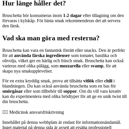
Hur länge håller det?
Bruschetta bör konsumeras inom
1-2 dagar
efter tillagning om den
förvaras i kylskåp. För bästa smak rekommenderas det att servera
den färsk.
Vad ska man göra med resterna?
Bruschetta kan vara en fantastisk förrätt eller snacks. Den är perfekt
för att
använda färska ingredienser
som tomater, basilika och
olivolja, vilket ger en härlig och fräsch smak. Bruschetta kan också
varieras med olika pålägg, som
mozzarella
eller
svamp
, för att
skapa nya smakupplevelser.
För en extra kryddig smak, prova att tillsätta
vitlök
eller
chili
i
blandningen. Du kan också använda bruschetta som en bas för
smörgåsar
eller som tillbehör till
soppor
. Om du vill vara kreativ
kan du experimentera med olika brödtyper för att ge en unik twist till
din bruschetta.
👨‍⚕️️ Medicinsk ansvarsfriskrivning
Innehållet på denna webbplats är endast för informationsändamål.
Inget material på denna sida är avsett att ersätta professionell