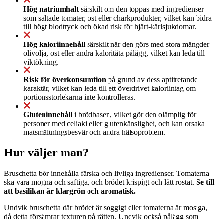
Hög natriumhalt
särskilt om den toppas med ingredienser
som saltade tomater, ost eller charkprodukter, vilket kan bidra
till högt blodtryck och ökad risk för hjärt-kärlsjukdomar.
Hög kaloriinnehåll
särskilt när den görs med stora mängder
olivolja, ost eller andra kaloritäta pålägg, vilket kan leda till
viktökning.
Risk för överkonsumtion
på grund av dess aptitretande
karaktär, vilket kan leda till ett överdrivet kaloriintag om
portionsstorlekarna inte kontrolleras.
Gluteninnehåll
i brödbasen, vilket gör den olämplig för
personer med celiaki eller glutenkänslighet, och kan orsaka
matsmältningsbesvär och andra hälsoproblem.
Hur väljer man?
Bruschetta bör innehålla färska och livliga ingredienser. Tomaterna
ska vara mogna och saftiga, och brödet krispigt och lätt rostat.
Se till
att basilikan är klargrön och aromatisk.
Undvik bruschetta där brödet är soggigt eller tomaterna är mosiga,
då detta försämrar texturen på rätten. Undvik också pålägg som