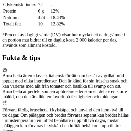
Glykemiskt index
72
-
Protein
6 g
12%
Natrium
424
18.43%
Totalt fett
10
12.82%
*Procent av dagligt värde (DV) visar hur mycket ett näringsämne i
en portion mat bidrar till en daglig kost. 2 000 kalorier per dag
används som allmänt kostråd.
Fakta & tips
😋
Bruschetta är en klassisk italiensk förrätt som består av grillat bröd
toppat med olika ingredienser. Den är känd för sin fräscha smak och
kan varieras med allt från tomater och basilika till svamp och ost.
Bruschetta är perfekt som en aptitretare eller som en del av en större
måltid, och den är alltid en favorit på festligheter och middagar.
📦
Förvara färdig bruschetta i kylskåpet och använd den inom två till
tre dagar. Om påläggen och brödet förvaras separat kan brödet hållas
i rumstemperatur i en lufttät behållare i upp till två dagar, medan
påläggen kan förvaras i kylskåp i en lufttät behållare i upp till tre
dagar.