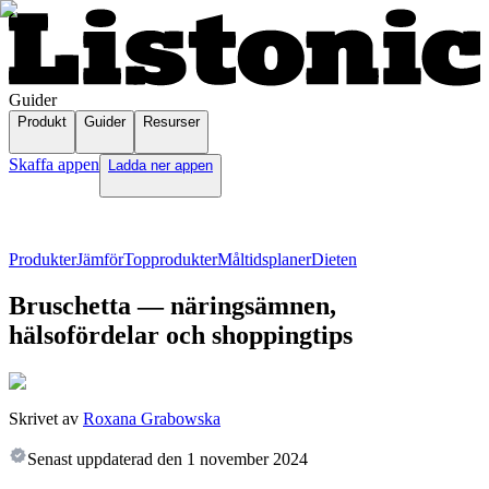
Guider
Produkt
Guider
Resurser
Skaffa appen
Ladda ner appen
Produkter
Jämför
Topprodukter
Måltidsplaner
Dieten
Bruschetta — näringsämnen,
hälsofördelar och shoppingtips
Skrivet av
Roxana Grabowska
Senast uppdaterad den
1 november 2024