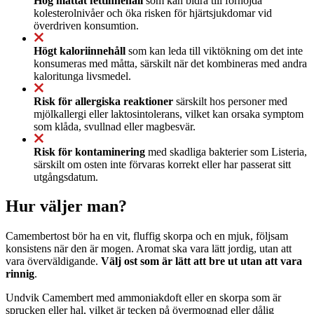
Hög mättat fettinnehåll
som kan bidra till förhöjda
kolesterolnivåer och öka risken för hjärtsjukdomar vid
överdriven konsumtion.
Högt kaloriinnehåll
som kan leda till viktökning om det inte
konsumeras med måtta, särskilt när det kombineras med andra
kaloritunga livsmedel.
Risk för allergiska reaktioner
särskilt hos personer med
mjölkallergi eller laktosintolerans, vilket kan orsaka symptom
som klåda, svullnad eller magbesvär.
Risk för kontaminering
med skadliga bakterier som Listeria,
särskilt om osten inte förvaras korrekt eller har passerat sitt
utgångsdatum.
Hur väljer man?
Camembertost bör ha en vit, fluffig skorpa och en mjuk, följsam
konsistens när den är mogen. Aromat ska vara lätt jordig, utan att
vara överväldigande.
Välj ost som är lätt att bre ut utan att vara
rinnig
.
Undvik Camembert med ammoniakdoft eller en skorpa som är
sprucken eller hal, vilket är tecken på övermognad eller dålig