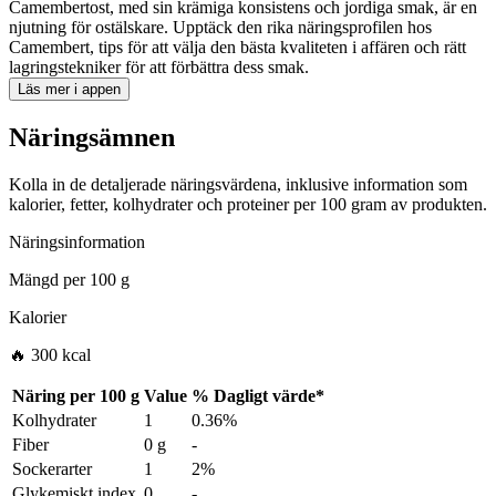
Camembertost, med sin krämiga konsistens och jordiga smak, är en
njutning för ostälskare. Upptäck den rika näringsprofilen hos
Camembert, tips för att välja den bästa kvaliteten i affären och rätt
lagringstekniker för att förbättra dess smak.
Läs mer i appen
Näringsämnen
Kolla in de detaljerade näringsvärdena, inklusive information som
kalorier, fetter, kolhydrater och proteiner per 100 gram av produkten.
Näringsinformation
Mängd per
100 g
Kalorier
🔥 300 kcal
Näring per
100 g
Value
%
Dagligt värde
*
Kolhydrater
1
0.36%
Fiber
0 g
-
Sockerarter
1
2%
Glykemiskt index
0
-