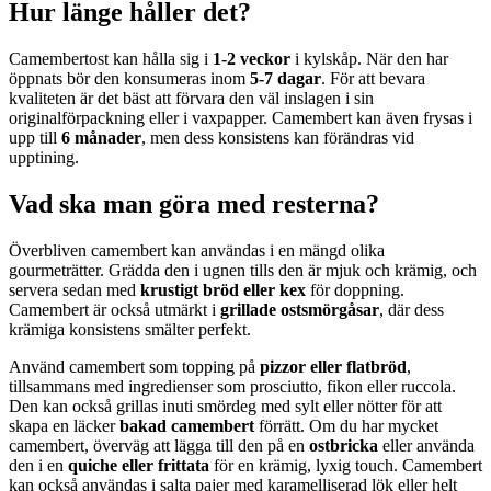
Hur länge håller det?
Camembertost kan hålla sig i
1-2 veckor
i kylskåp. När den har
öppnats bör den konsumeras inom
5-7 dagar
. För att bevara
kvaliteten är det bäst att förvara den väl inslagen i sin
originalförpackning eller i vaxpapper. Camembert kan även frysas i
upp till
6 månader
, men dess konsistens kan förändras vid
upptining.
Vad ska man göra med resterna?
Överbliven camembert kan användas i en mängd olika
gourmeträtter. Grädda den i ugnen tills den är mjuk och krämig, och
servera sedan med
krustigt bröd eller kex
för doppning.
Camembert är också utmärkt i
grillade ostsmörgåsar
, där dess
krämiga konsistens smälter perfekt.
Använd camembert som topping på
pizzor eller flatbröd
,
tillsammans med ingredienser som prosciutto, fikon eller ruccola.
Den kan också grillas inuti smördeg med sylt eller nötter för att
skapa en läcker
bakad camembert
förrätt. Om du har mycket
camembert, överväg att lägga till den på en
ostbricka
eller använda
den i en
quiche eller frittata
för en krämig, lyxig touch. Camembert
kan också användas i salta pajer med karamelliserad lök eller helt