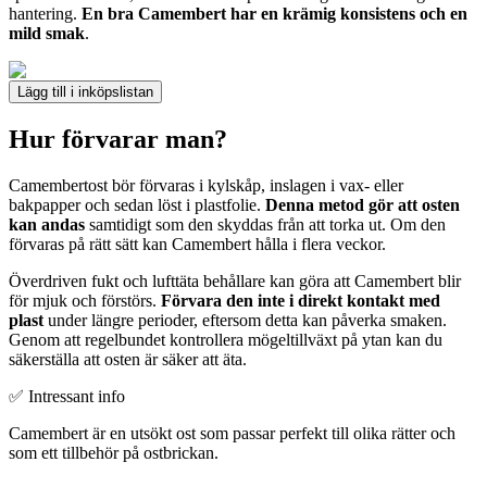
hantering.
En bra Camembert har en krämig konsistens och en
mild smak
.
Lägg till i inköpslistan
Hur förvarar man?
Camembertost bör förvaras i kylskåp, inslagen i vax- eller
bakpapper och sedan löst i plastfolie.
Denna metod gör att osten
kan andas
samtidigt som den skyddas från att torka ut. Om den
förvaras på rätt sätt kan Camembert hålla i flera veckor.
Överdriven fukt och lufttäta behållare kan göra att Camembert blir
för mjuk och förstörs.
Förvara den inte i direkt kontakt med
plast
under längre perioder, eftersom detta kan påverka smaken.
Genom att regelbundet kontrollera mögeltillväxt på ytan kan du
säkerställa att osten är säker att äta.
✅ Intressant info
Camembert är en utsökt ost som passar perfekt till olika rätter och
som ett tillbehör på ostbrickan.