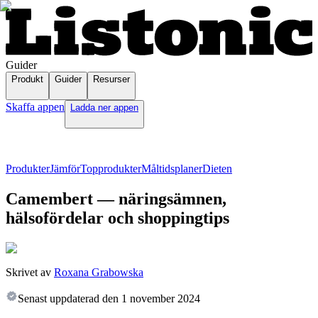
Guider
Produkt
Guider
Resurser
Skaffa appen
Ladda ner appen
Produkter
Jämför
Topprodukter
Måltidsplaner
Dieten
Camembert — näringsämnen,
hälsofördelar och shoppingtips
Skrivet av
Roxana Grabowska
Senast uppdaterad den
1 november 2024