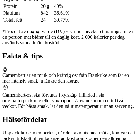
Protein
20 g
40%
Natrium
842
36.61%
Totalt fett
24
30.77%
*Procent av dagligt värde (DV) visar hur mycket ett näringsämne i
en portion mat bidrar till en daglig kost. 2 000 kalorier per dag
används som allmänt kostråd.
Fakta & tips
😋
Camembert är en mjuk och krämig ost från Frankrike som får en
mer intensiv smak ju längre den lagras.
📦
Camembert-ost ska förvaras i kylskåp, inlindad i sin
originalförpackning eller vaxpapper. Används inom en till två
veckor. För bästa smak, låt den nå rumstemperatur innan servering.
Hälsofördelar
Upptäck hur camembertost, när den avnjuts med måtta, kan vara ett
läckert tillskott till en balanserad kost som stödjer den allmänna