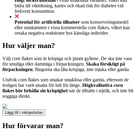
Högt sockerinnehåll
i vissa smaksatta varianter, vilket kan
bidra till viktökning, karies och ökad risk för diabetes vid
frekvent konsumtion.
Potential för artificiella tillsatser
som konserveringsmedel
eller smakämnen i vissa kommersiella corn flakes, vilket kan
orsaka negativa reaktioner hos känsliga individer.
Hur väljer man?
Välj corn flakes som är krispiga och jämnt gyllene. De ska inte vara
för smuliga eller dammiga i förpackningen.
Skaka försiktigt på
förpackningen
; flingorna ska låta krispiga, inte mjuka eller gamla.
Undvik corn flakes som smakar smaklösa eller gamla, eftersom de
troligen har varit utsatta för luft för länge.
Högkvalitativa corn
flakes bör behålla sin krispighet
när de tillsätts i mjölk, och inte bli
soggiga direkt.
Lägg till i inköpslistan
Hur förvarar man?