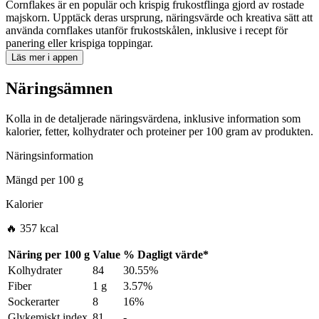
Cornflakes är en populär och krispig frukostflinga gjord av rostade
majskorn. Upptäck deras ursprung, näringsvärde och kreativa sätt att
använda cornflakes utanför frukostskålen, inklusive i recept för
panering eller krispiga toppingar.
Läs mer i appen
Näringsämnen
Kolla in de detaljerade näringsvärdena, inklusive information som
kalorier, fetter, kolhydrater och proteiner per 100 gram av produkten.
Näringsinformation
Mängd per
100 g
Kalorier
🔥 357 kcal
Näring per
100 g
Value
%
Dagligt värde
*
Kolhydrater
84
30.55%
Fiber
1 g
3.57%
Sockerarter
8
16%
Glykemiskt index
81
-