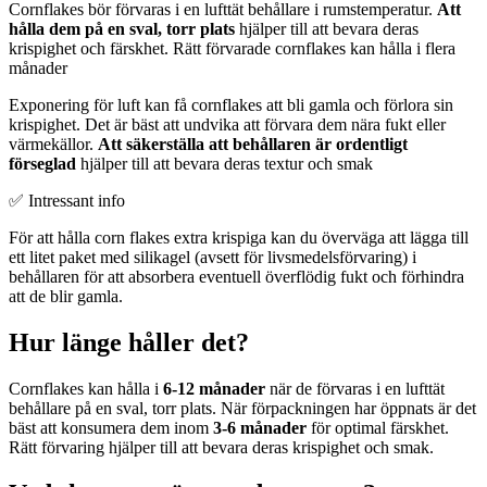
Cornflakes bör förvaras i en lufttät behållare i rumstemperatur.
Att
hålla dem på en sval, torr plats
hjälper till att bevara deras
krispighet och färskhet. Rätt förvarade cornflakes kan hålla i flera
månader
Exponering för luft kan få cornflakes att bli gamla och förlora sin
krispighet. Det är bäst att undvika att förvara dem nära fukt eller
värmekällor.
Att säkerställa att behållaren är ordentligt
förseglad
hjälper till att bevara deras textur och smak
✅ Intressant info
För att hålla corn flakes extra krispiga kan du överväga att lägga till
ett litet paket med silikagel (avsett för livsmedelsförvaring) i
behållaren för att absorbera eventuell överflödig fukt och förhindra
att de blir gamla.
Hur länge håller det?
Cornflakes kan hålla i
6-12 månader
när de förvaras i en lufttät
behållare på en sval, torr plats. När förpackningen har öppnats är det
bäst att konsumera dem inom
3-6 månader
för optimal färskhet.
Rätt förvaring hjälper till att bevara deras krispighet och smak.