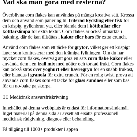
Vad ska man göra med resterna?
Överblivna corn flakes kan användas på många kreativa sätt. Krossa
dem och använd som panering till
friterad kyckling eller fisk
för
en krispig, gyllenbrun yta, eller blanda dem i
köttbullar eller
köttfärslimpa
för extra textur. Corn flakes är också utmärkta i
bakning, där de kan tillsättas i
kakor eller bars
för extra crunch.
Använd corn flakes som ett täcke för
grytor
, vilket ger ett krispigt
lager som kontrasterar med den krämiga fyllningen. Om du har
mycket corn flakes, överväg att göra en sats
corn flake-kakor
eller
använda dem i en
trail mix
med nötter och torkad frukt. Corn flakes
kan också strös över
yoghurt eller havregryn
för en snabb frukost,
eller blandas i
granola
för extra crunch. För en rolig twist, prova att
använda corn flakes som ett täcke för
glass-sundaes
eller som bas
för en no-bake pajskorpa.
👨‍⚕️️ Medicinsk ansvarsfriskrivning
Innehållet på denna webbplats är endast för informationsändamål.
Inget material på denna sida är avsett att ersätta professionell
medicinsk rådgivning, diagnos eller behandling.
Få tillgång till 1000+ produkter i appen