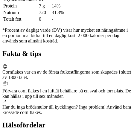
Protein
7 g
14%
Natrium
720
31.3%
Totalt fett
0
-
*Procent av dagligt värde (DV) visar hur mycket ett näringsämne i
en portion mat bidrar till en daglig kost. 2 000 kalorier per dag
används som allmänt kostråd.
Fakta & tips
😋
Cornflakes var en av de första frukostflingorna som skapades i slutet
av 1800-talet.
📦
Förvara corn flakes i en lufttät behållare på en sval och torr plats. De
kan hållas i upp till sex månader.
📌
Har du inga brödsmulor till kycklingen? Inga problem! Använd bara
krossade corn flakes.
Hälsofördelar