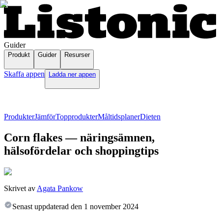
Guider
Produkt
Guider
Resurser
Skaffa appen
Ladda ner appen
Produkter
Jämför
Topprodukter
Måltidsplaner
Dieten
Corn flakes — näringsämnen,
hälsofördelar och shoppingtips
Skrivet av
Agata Pankow
Senast uppdaterad den
1 november 2024