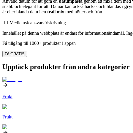
Använd datum för att göra en
datumpasta
genom att mixa dem med vat
snabb och elegant förrätt. Datuar kan också hackas och blandas i
gry
är eller blanda dem i en
trail mix
med nötter och frön.
👨‍⚕️️ Medicinsk ansvarsfriskrivning
Innehållet på denna webbplats är endast för informationsändamål. Inget
Få tillgång till 1000+ produkter i appen
Få GRATIS
Upptäck produkter från andra kategorier
Frukt
Frukt