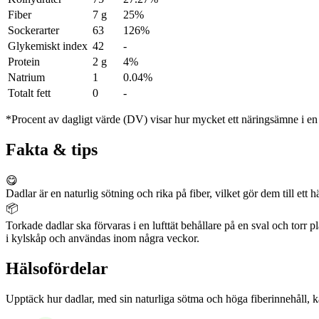
Fiber
7 g
25%
Sockerarter
63
126%
Glykemiskt index
42
-
Protein
2 g
4%
Natrium
1
0.04%
Totalt fett
0
-
*Procent av dagligt värde (DV) visar hur mycket ett näringsämne i en p
Fakta & tips
😋
Dadlar är en naturlig sötning och rika på fiber, vilket gör dem till ett h
📦
Torkade dadlar ska förvaras i en lufttät behållare på en sval och torr p
i kylskåp och användas inom några veckor.
Hälsofördelar
Upptäck hur dadlar, med sin naturliga sötma och höga fiberinnehåll, k