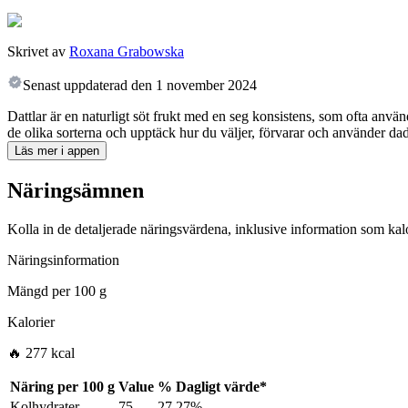
Skrivet av
Roxana Grabowska
Senast uppdaterad den
1 november 2024
Dattlar är en naturligt söt frukt med en seg konsistens, som ofta använ
de olika sorterna och upptäck hur du väljer, förvarar och använder dadla
Läs mer i appen
Näringsämnen
Kolla in de detaljerade näringsvärdena, inklusive information som kalo
Näringsinformation
Mängd per
100 g
Kalorier
🔥 277 kcal
Näring per
100 g
Value
%
Dagligt värde
*
Kolhydrater
75
27.27%