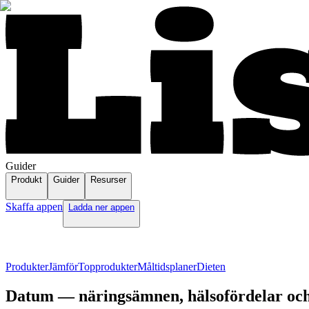
Guider
Produkt
Guider
Resurser
Skaffa appen
Ladda ner appen
Produkter
Jämför
Topprodukter
Måltidsplaner
Dieten
Datum — näringsämnen, hälsofördelar och