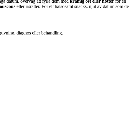
ånga datum, överväg att fylla dem med
krämig ost eller nötter
för en
ouscous
eller risrätter. För ett hälsosamt snacks, njut av datum som de
dgivning, diagnos eller behandling.