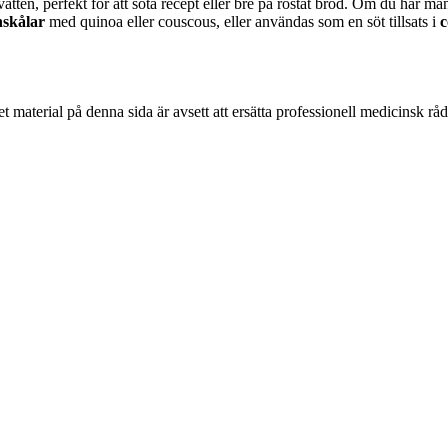
ten, perfekt för att söta recept eller bre på rostat bröd. Om du har m
nskålar
med quinoa eller couscous, eller användas som en söt tillsats i
c
 material på denna sida är avsett att ersätta professionell medicinsk rå