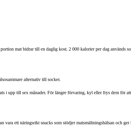
ortion mat bidrar till en daglig kost. 2 000 kalorier per dag används s
älsosammare alternativ till socker.
lats i upp till sex månader. För längre förvaring, kyl eller frys dem för 
an vara ett näringsrikt snacks som stödjer matsmältningshälsan och ger 