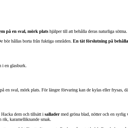
em på en sval, mörk plats
hjälper till att behålla deras naturliga sötma
De bör hållas borta från fuktiga områden.
En tät förslutning på behåll
m i en glasburk.
 på en sval, mörk plats. För längre förvaring kan de kylas eller frysas, dä
 Hacka dem och tillsätt i
sallader
med gröna blad, nötter och en syrlig v
en rik, karamelliknande smak.