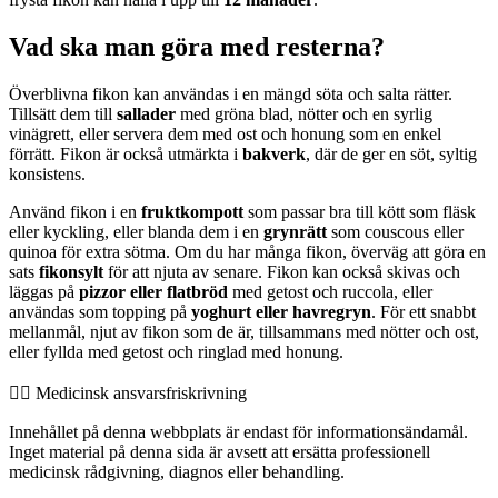
Vad ska man göra med resterna?
Överblivna fikon kan användas i en mängd söta och salta rätter.
Tillsätt dem till
sallader
med gröna blad, nötter och en syrlig
vinägrett, eller servera dem med ost och honung som en enkel
förrätt. Fikon är också utmärkta i
bakverk
, där de ger en söt, syltig
konsistens.
Använd fikon i en
fruktkompott
som passar bra till kött som fläsk
eller kyckling, eller blanda dem i en
grynrätt
som couscous eller
quinoa för extra sötma. Om du har många fikon, överväg att göra en
sats
fikonsylt
för att njuta av senare. Fikon kan också skivas och
läggas på
pizzor eller flatbröd
med getost och ruccola, eller
användas som topping på
yoghurt eller havregryn
. För ett snabbt
mellanmål, njut av fikon som de är, tillsammans med nötter och ost,
eller fyllda med getost och ringlad med honung.
👨‍⚕️️ Medicinsk ansvarsfriskrivning
Innehållet på denna webbplats är endast för informationsändamål.
Inget material på denna sida är avsett att ersätta professionell
medicinsk rådgivning, diagnos eller behandling.