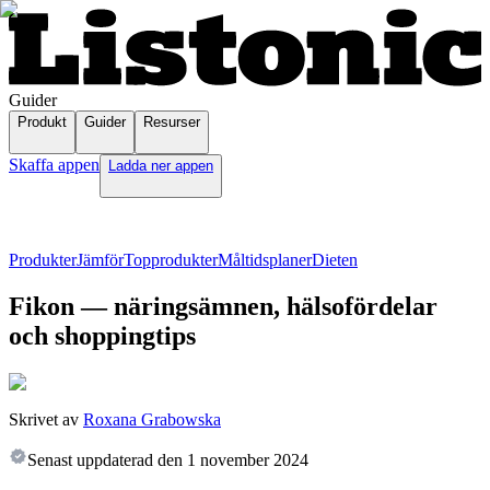
Guider
Produkt
Guider
Resurser
Skaffa appen
Ladda ner appen
Produkter
Jämför
Topprodukter
Måltidsplaner
Dieten
Fikon — näringsämnen, hälsofördelar
och shoppingtips
Skrivet av
Roxana Grabowska
Senast uppdaterad den
1 november 2024