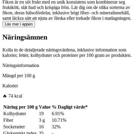
Fikon är en söt frukt med en unik konsistens som kombinerar seg
fruktkött, slät hud och krispiga frön. Lär dig om de olika sorterna av
fikon, deras hälsofördelar, inklusive högt fiber- och mineralinnehåll,
samt läckra sätt att njuta av färska eller torkade fikon i matlagningen.
Läs mer i appen
Näringsämnen
Kolla in de detaljerade näringsvärdena, inklusive information som
kalorier, fetter, kolhydrater och proteiner per 100 gram av produkten.
Näringsinformation
Mängd per
100 g
Kalorier
🔥 74 kcal
Näring per
100 g
Value
%
Dagligt värde
*
Kolhydrater
19
6.91%
Fiber
3 g
10.71%
Sockerarter
16
32%
Glykemiskt index
35
-