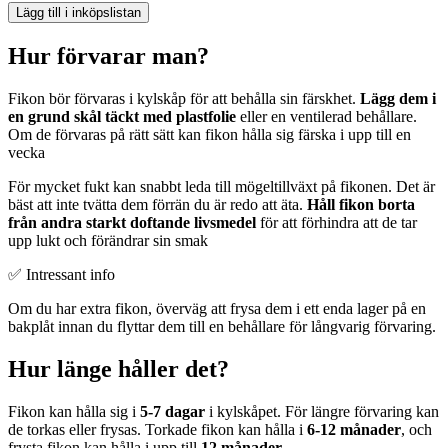
Lägg till i inköpslistan
Hur förvarar man?
Fikon bör förvaras i kylskåp för att behålla sin färskhet.
Lägg dem i
en grund skål täckt med plastfolie
eller en ventilerad behållare.
Om de förvaras på rätt sätt kan fikon hålla sig färska i upp till en
vecka
För mycket fukt kan snabbt leda till mögeltillväxt på fikonen. Det är
bäst att inte tvätta dem förrän du är redo att äta.
Håll fikon borta
från andra starkt doftande livsmedel
för att förhindra att de tar
upp lukt och förändrar sin smak
✅ Intressant info
Om du har extra fikon, överväg att frysa dem i ett enda lager på en
bakplåt innan du flyttar dem till en behållare för långvarig förvaring.
Hur länge håller det?
Fikon kan hålla sig i
5-7 dagar
i kylskåpet. För längre förvaring kan
de torkas eller frysas. Torkade fikon kan hålla i
6-12 månader
, och
frysta fikon kan hålla i upp till
12 månader
.