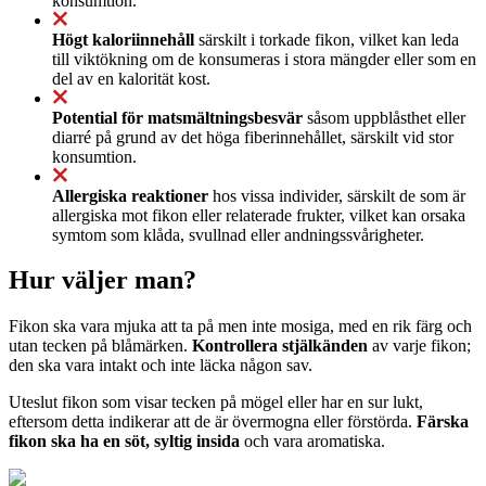
konsumtion.
Högt kaloriinnehåll
särskilt i torkade fikon, vilket kan leda
till viktökning om de konsumeras i stora mängder eller som en
del av en kalorität kost.
Potential för matsmältningsbesvär
såsom uppblåsthet eller
diarré på grund av det höga fiberinnehållet, särskilt vid stor
konsumtion.
Allergiska reaktioner
hos vissa individer, särskilt de som är
allergiska mot fikon eller relaterade frukter, vilket kan orsaka
symtom som klåda, svullnad eller andningssvårigheter.
Hur väljer man?
Fikon ska vara mjuka att ta på men inte mosiga, med en rik färg och
utan tecken på blåmärken.
Kontrollera stjälkänden
av varje fikon;
den ska vara intakt och inte läcka någon sav.
Uteslut fikon som visar tecken på mögel eller har en sur lukt,
eftersom detta indikerar att de är övermogna eller förstörda.
Färska
fikon ska ha en söt, syltig insida
och vara aromatiska.