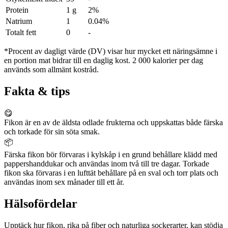
Protein
1 g
2%
Natrium
1
0.04%
Totalt fett
0
-
*Procent av dagligt värde (DV) visar hur mycket ett näringsämne i
en portion mat bidrar till en daglig kost. 2 000 kalorier per dag
används som allmänt kostråd.
Fakta & tips
😋
Fikon är en av de äldsta odlade frukterna och uppskattas både färska
och torkade för sin söta smak.
📦
Färska fikon bör förvaras i kylskåp i en grund behållare klädd med
pappershanddukar och användas inom två till tre dagar. Torkade
fikon ska förvaras i en lufttät behållare på en sval och torr plats och
användas inom sex månader till ett år.
Hälsofördelar
Upptäck hur fikon, rika på fiber och naturliga sockerarter, kan stödja