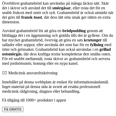
Överblivet grahamsbröd kan användas på många läckra sätt. Skär
det i skivor och använd det till
smörgåsar
, eller rosta det för en
snabb frukost med smör och sylt. Grahamsbröd är också utmärkt när
det görs till
fransk toast
, där dess lätt söta smak ger rätten en extra
dimension.
Använd grahamsbröd för att göra en
brödpudding
genom att
blötlägga det i en äggstanning och grädda tills det är gyllene. Om du
har mycket grahamsbröd, överväg att göra en sats
krutonger
till
sallader eller soppor, eller använda det som bas för en
fyllning
med
örter och grönsaker. Grahamsbröd kan också användas i en
grillad
ostsmörgås
, där dess kraftiga textur kompletterar den smälta osten.
För ett snabbt mellanmål, rosta skivor av grahamsbröd och servera
med jordnötssmör, honung eller en nypa kanel.
👨‍⚕️️ Medicinsk ansvarsfriskrivning
Innehållet på denna webbplats är endast för informationsändamål.
Inget material på denna sida är avsett att ersätta professionell
medicinsk rådgivning, diagnos eller behandling.
Få tillgång till 1000+ produkter i appen
Få GRATIS