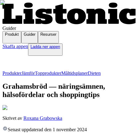
Guider
Produkt
Guider
Resurser
Skaffa appen
Ladda ner appen
Produkter
Jämför
Topprodukter
Måltidsplaner
Dieten
Grahamsbröd — näringsämnen,
hälsofördelar och shoppingtips
Skrivet av
Roxana Grabowska
Senast uppdaterad den
1 november 2024