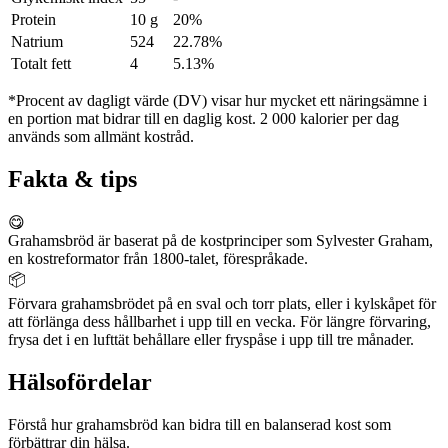
Protein
10 g
20%
Natrium
524
22.78%
Totalt fett
4
5.13%
*Procent av dagligt värde (DV) visar hur mycket ett näringsämne i
en portion mat bidrar till en daglig kost. 2 000 kalorier per dag
används som allmänt kostråd.
Fakta & tips
😋
Grahamsbröd är baserat på de kostprinciper som Sylvester Graham,
en kostreformator från 1800-talet, förespråkade.
📦
Förvara grahamsbrödet på en sval och torr plats, eller i kylskåpet för
att förlänga dess hållbarhet i upp till en vecka. För längre förvaring,
frysa det i en lufttät behållare eller fryspåse i upp till tre månader.
Hälsofördelar
Förstå hur grahamsbröd kan bidra till en balanserad kost som
förbättrar din hälsa.