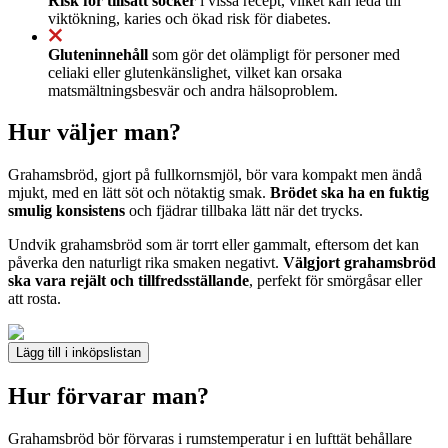
Risk för tillsatt socker
i vissa recept, vilket kan leda till
viktökning, karies och ökad risk för diabetes.
Gluteninnehåll
som gör det olämpligt för personer med
celiaki eller glutenkänslighet, vilket kan orsaka
matsmältningsbesvär och andra hälsoproblem.
Hur väljer man?
Grahamsbröd, gjort på fullkornsmjöl, bör vara kompakt men ändå
mjukt, med en lätt söt och nötaktig smak.
Brödet ska ha en fuktig
smulig konsistens
och fjädrar tillbaka lätt när det trycks.
Undvik grahamsbröd som är torrt eller gammalt, eftersom det kan
påverka den naturligt rika smaken negativt.
Välgjort grahamsbröd
ska vara rejält och tillfredsställande
, perfekt för smörgåsar eller
att rosta.
Lägg till i inköpslistan
Hur förvarar man?
Grahamsbröd bör förvaras i rumstemperatur i en lufttät behållare