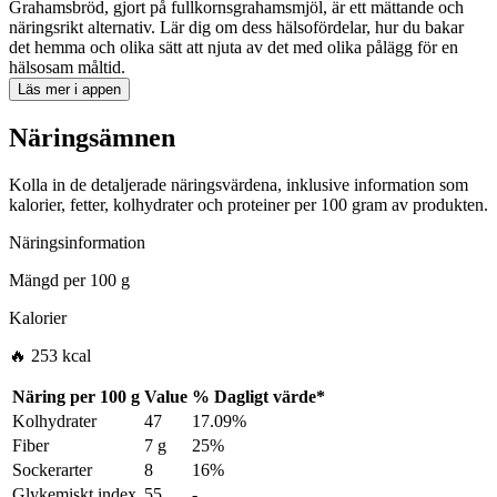
Grahamsbröd, gjort på fullkornsgrahamsmjöl, är ett mättande och
näringsrikt alternativ. Lär dig om dess hälsofördelar, hur du bakar
det hemma och olika sätt att njuta av det med olika pålägg för en
hälsosam måltid.
Läs mer i appen
Näringsämnen
Kolla in de detaljerade näringsvärdena, inklusive information som
kalorier, fetter, kolhydrater och proteiner per 100 gram av produkten.
Näringsinformation
Mängd per
100 g
Kalorier
🔥 253 kcal
Näring per
100 g
Value
%
Dagligt värde
*
Kolhydrater
47
17.09%
Fiber
7 g
25%
Sockerarter
8
16%
Glykemiskt index
55
-