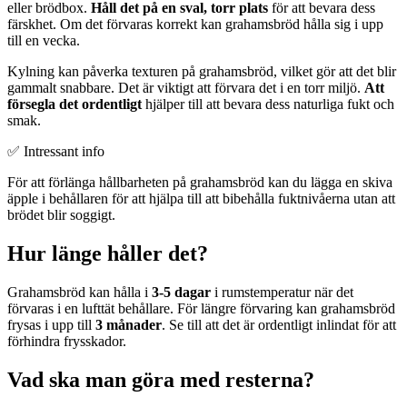
eller brödbox.
Håll det på en sval, torr plats
för att bevara dess
färskhet. Om det förvaras korrekt kan grahamsbröd hålla sig i upp
till en vecka.
Kylning kan påverka texturen på grahamsbröd, vilket gör att det blir
gammalt snabbare. Det är viktigt att förvara det i en torr miljö.
Att
försegla det ordentligt
hjälper till att bevara dess naturliga fukt och
smak.
✅ Intressant info
För att förlänga hållbarheten på grahamsbröd kan du lägga en skiva
äpple i behållaren för att hjälpa till att bibehålla fuktnivåerna utan att
brödet blir soggigt.
Hur länge håller det?
Grahamsbröd kan hålla i
3-5 dagar
i rumstemperatur när det
förvaras i en lufttät behållare. För längre förvaring kan grahamsbröd
frysas i upp till
3 månader
. Se till att det är ordentligt inlindat för att
förhindra frysskador.
Vad ska man göra med resterna?