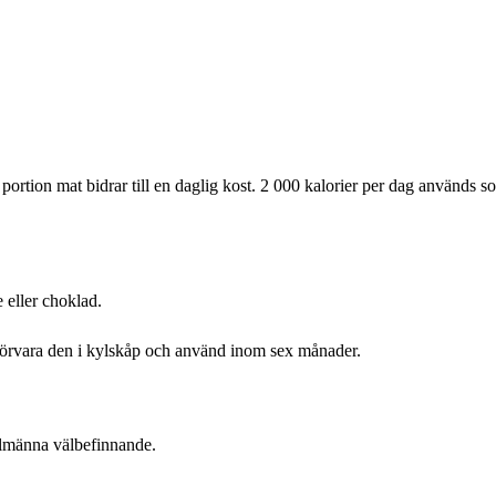
ortion mat bidrar till en daglig kost. 2 000 kalorier per dag används s
e eller choklad.
, förvara den i kylskåp och använd inom sex månader.
allmänna välbefinnande.