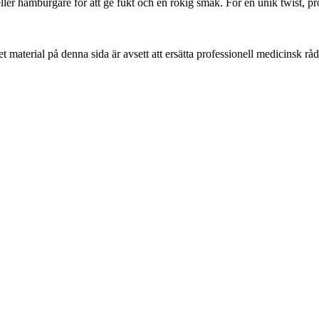
eller hamburgare för att ge fukt och en rökig smak. För en unik twist, p
 material på denna sida är avsett att ersätta professionell medicinsk rå