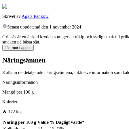
Skrivet av
Agata Pankow
Senast uppdaterad den
1 november 2024
Grillsås är en älskad krydda som ger en rökig och syrlig smak till grill
smaken på bästa sätt.
Läs mer i appen
Näringsämnen
Kolla in de detaljerade näringsvärdena, inklusive information som kalo
Näringsinformation
Mängd per
100 g
Kalorier
🔥 172 kcal
Näring per
100 g
Value
%
Dagligt värde
*
Kolhydrater
42
15.27%