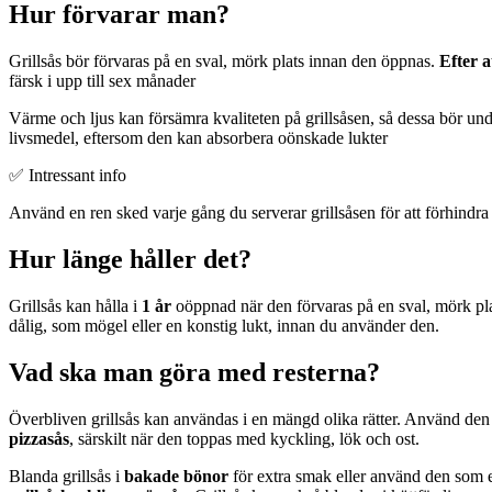
Hur förvarar man?
Grillsås bör förvaras på en sval, mörk plats innan den öppnas.
Efter 
färsk i upp till sex månader
Värme och ljus kan försämra kvaliteten på grillsåsen, så dessa bör un
livsmedel, eftersom den kan absorbera oönskade lukter
✅ Intressant info
Använd en ren sked varje gång du serverar grillsåsen för att förhindr
Hur länge håller det?
Grillsås kan hålla i
1 år
oöppnad när den förvaras på en sval, mörk pl
dålig, som mögel eller en konstig lukt, innan du använder den.
Vad ska man göra med resterna?
Överbliven grillsås kan användas i en mängd olika rätter. Använd de
pizzasås
, särskilt när den toppas med kyckling, lök och ost.
Blanda grillsås i
bakade bönor
för extra smak eller använd den som e