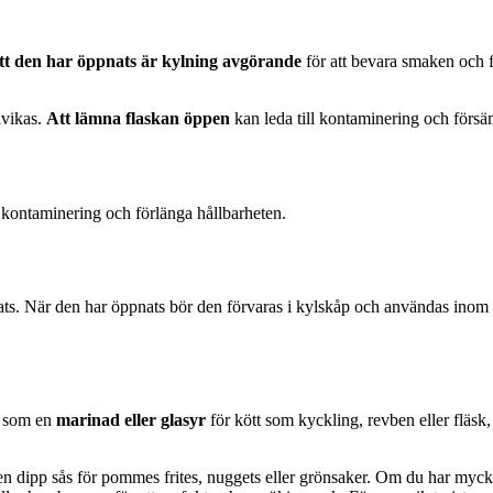
att den har öppnats är kylning avgörande
för att bevara smaken och för
dvikas.
Att lämna flaskan öppen
kan leda till kontaminering och försäm
a kontaminering och förlänga hållbarheten.
ats. När den har öppnats bör den förvaras i kylskåp och användas inom
n som en
marinad eller glasyr
för kött som kyckling, revben eller fläsk
n dipp sås för pommes frites, nuggets eller grönsaker. Om du har mycket