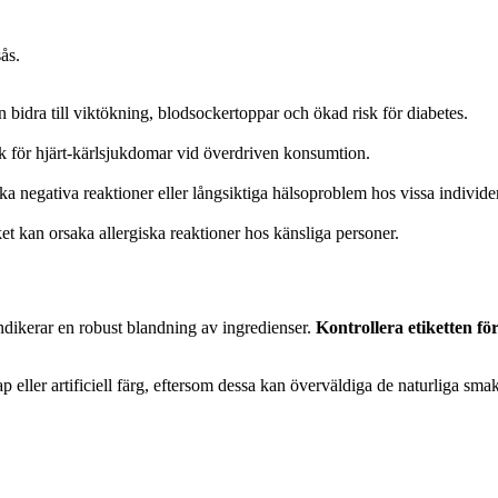
ås.
n bidra till viktökning, blodsockertoppar och ökad risk för diabetes.
sk för hjärt-kärlsjukdomar vid överdriven konsumtion.
a negativa reaktioner eller långsiktiga hälsoproblem hos vissa individer
ket kan orsaka allergiska reaktioner hos känsliga personer.
indikerar en robust blandning av ingredienser.
Kontrollera etiketten f
p eller artificiell färg, eftersom dessa kan överväldiga de naturliga sma