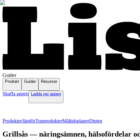
Guider
Produkt
Guider
Resurser
Skaffa appen
Ladda ner appen
Produkter
Jämför
Topprodukter
Måltidsplaner
Dieten
Grillsås — näringsämnen, hälsofördelar oc