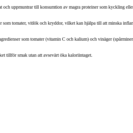
d mat och uppmuntrar till konsumtion av magra proteiner som kyckling eller
 som tomater, vitlök och kryddor, vilket kan hjälpa till att minska in
ngredienser som tomater (vitamin C och kalium) och vinäger (spårminera
t tillför smak utan att avsevärt öka kaloriintaget.