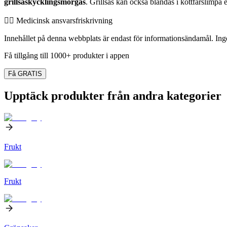
grillsåskycklingsmörgås
. Grillsås kan också blandas i köttfärslimpa 
👨‍⚕️️ Medicinsk ansvarsfriskrivning
Innehållet på denna webbplats är endast för informationsändamål. Inget
Få tillgång till 1000+ produkter i appen
Få GRATIS
Upptäck produkter från andra kategorier
Frukt
Frukt