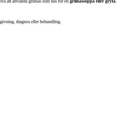
rova att använda grillsås som bas för en
grillsåssoppa eller gryta
.
dgivning, diagnos eller behandling.