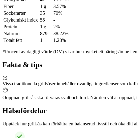
Fiber
1 g
3.57%
Sockerarter
35
70%
Glykemiskt index
55
-
Protein
1 g
2%
Natrium
879
38.22%
Totalt fett
1
1.28%
*Procent av dagligt värde (DV) visar hur mycket ett näringsämne i en p
Fakta & tips
😋
Vissa traditionella grillsåser innehåller ovanliga ingredienser som kaff
📦
Oöppnad grillsås ska förvaras svalt och torrt. När den väl är öppnad
Hälsofördelar
Upptäck hur grillsås kan förbättra en balanserad livsstil och öka ditt 