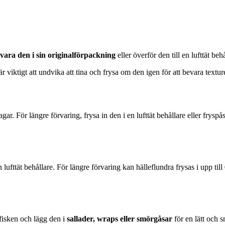
vara den i sin originalförpackning
eller överför den till en lufttät b
är viktigt att undvika att tina och frysa om den igen för att bevara textu
ar. För längre förvaring, frysa in den i en lufttät behållare eller fryspås
lufttät behållare. För längre förvaring kan hälleflundra frysas i upp till
fisken och lägg den i
sallader, wraps eller smörgåsar
för en lätt och s