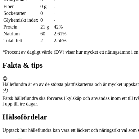
Fiber
0 g
-
Sockerarter
0
-
Glykemiskt index
0
-
Protein
21 g
42%
Natrium
60
2.61%
Totalt fett
2
2.56%
*Procent av dagligt värde (DV) visar hur mycket ett näringsämne i en p
Fakta & tips
😋
Hälleflundra är en av de största plattfiskarterna och är mycket uppskatt
📦
Färsk hälleflundra ska förvaras i kylskåp och användas inom ett till två 
i upp till tre dagar.
Hälsofördelar
Upptäck hur hälleflundra kan vara ett läckert och näringsrikt val som s