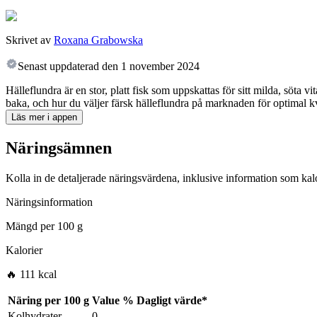
Skrivet av
Roxana Grabowska
Senast uppdaterad den
1 november 2024
Hälleflundra är en stor, platt fisk som uppskattas för sitt milda, söta vi
baka, och hur du väljer färsk hälleflundra på marknaden för optimal k
Läs mer i appen
Näringsämnen
Kolla in de detaljerade näringsvärdena, inklusive information som kalo
Näringsinformation
Mängd per
100 g
Kalorier
🔥 111 kcal
Näring per
100 g
Value
%
Dagligt värde
*
Kolhydrater
0
-