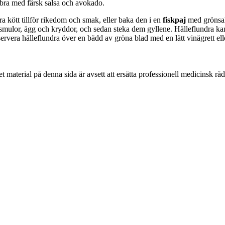
 bra med färsk salsa och avokado.
ra kött tillför rikedom och smak, eller baka den i en
fiskpaj
med grönsak
mulor, ägg och kryddor, och sedan steka dem gyllene. Hälleflundra ka
ervera hälleflundra över en bädd av gröna blad med en lätt vinägrett el
 material på denna sida är avsett att ersätta professionell medicinsk rå