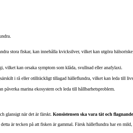
undra.
ndra stora fiskar, kan innehålla kvicksilver, vilket kan utgöra hälsorisk
i, vilket kan orsaka symptom som klåda, svullnad eller anafylaxi.
ärskilt i rå eller otillräckligt tillagad hälleflundra, vilket kan leda till
an påverka marina ekosystem och leda till hållbarhetsproblem.
ch glansigt när det är färskt.
Konsistensen ska vara tät och flagnand
detta är tecken på att fisken är gammal. Färsk hälleflundra har en mild, 