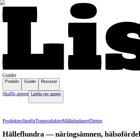
Guider
Produkt
Guider
Resurser
Skaffa appen
Ladda ner appen
Produkter
Jämför
Topprodukter
Måltidsplaner
Dieten
Hälleflundra — näringsämnen, hälsofördel