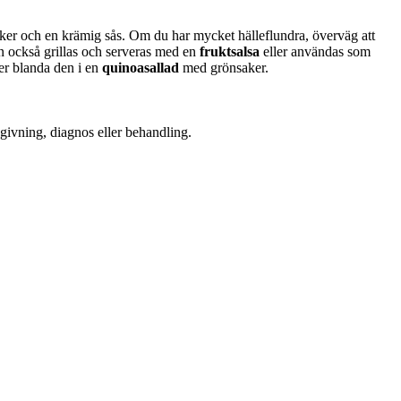
er och en krämig sås. Om du har mycket hälleflundra, överväg att
n också grillas och serveras med en
fruktsalsa
eller användas som
ler blanda den i en
quinoasallad
med grönsaker.
dgivning, diagnos eller behandling.