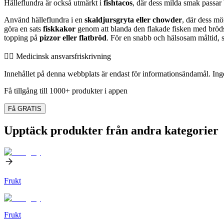
Hälleflundra är också utmärkt i
fishtacos
, där dess milda smak passar
Använd hälleflundra i en
skaldjursgryta eller chowder
, där dess mö
göra en sats
fiskkakor
genom att blanda den flakade fisken med bröds
topping på
pizzor eller flatbröd
. För en snabb och hälsosam måltid, s
👨‍⚕️️ Medicinsk ansvarsfriskrivning
Innehållet på denna webbplats är endast för informationsändamål. Inget
Få tillgång till 1000+ produkter i appen
Få GRATIS
Upptäck produkter från andra kategorier
Frukt
Frukt