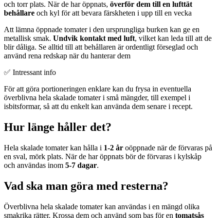
och torr plats. När de har öppnats,
överför dem till en lufttät
behållare
och kyl för att bevara färskheten i upp till en vecka
Att lämna öppnade tomater i den ursprungliga burken kan ge en
metallisk smak.
Undvik kontakt med luft
, vilket kan leda till att de
blir dåliga. Se alltid till att behållaren är ordentligt förseglad och
använd rena redskap när du hanterar dem
✅ Intressant info
För att göra portioneringen enklare kan du frysa in eventuella
överblivna hela skalade tomater i små mängder, till exempel i
isbitsformar, så att du enkelt kan använda dem senare i recept.
Hur länge håller det?
Hela skalade tomater kan hålla i
1-2 år
oöppnade när de förvaras på
en sval, mörk plats. När de har öppnats bör de förvaras i kylskåp
och användas inom
5-7 dagar
.
Vad ska man göra med resterna?
Överblivna hela skalade tomater kan användas i en mängd olika
smakrika rätter. Krossa dem och använd som bas för en
tomatsås