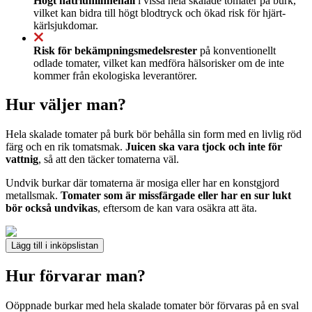
Högt natriuminnehåll
i vissa hela skalade tomater på burk,
vilket kan bidra till högt blodtryck och ökad risk för hjärt-
kärlsjukdomar.
Risk för bekämpningsmedelsrester
på konventionellt
odlade tomater, vilket kan medföra hälsorisker om de inte
kommer från ekologiska leverantörer.
Hur väljer man?
Hela skalade tomater på burk bör behålla sin form med en livlig röd
färg och en rik tomatsmak.
Juicen ska vara tjock och inte för
vattnig
, så att den täcker tomaterna väl.
Undvik burkar där tomaterna är mosiga eller har en konstgjord
metallsmak.
Tomater som är missfärgade eller har en sur lukt
bör också undvikas
, eftersom de kan vara osäkra att äta.
Lägg till i inköpslistan
Hur förvarar man?
Oöppnade burkar med hela skalade tomater bör förvaras på en sval