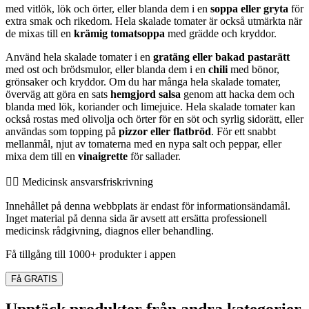
med vitlök, lök och örter, eller blanda dem i en
soppa eller gryta
för
extra smak och rikedom. Hela skalade tomater är också utmärkta när
de mixas till en
krämig tomatsoppa
med grädde och kryddor.
Använd hela skalade tomater i en
gratäng eller bakad pastarätt
med ost och brödsmulor, eller blanda dem i en
chili
med bönor,
grönsaker och kryddor. Om du har många hela skalade tomater,
överväg att göra en sats
hemgjord salsa
genom att hacka dem och
blanda med lök, koriander och limejuice. Hela skalade tomater kan
också rostas med olivolja och örter för en söt och syrlig sidorätt, eller
användas som topping på
pizzor eller flatbröd
. För ett snabbt
mellanmål, njut av tomaterna med en nypa salt och peppar, eller
mixa dem till en
vinaigrette
för sallader.
👨‍⚕️️ Medicinsk ansvarsfriskrivning
Innehållet på denna webbplats är endast för informationsändamål.
Inget material på denna sida är avsett att ersätta professionell
medicinsk rådgivning, diagnos eller behandling.
Få tillgång till 1000+ produkter i appen
Få GRATIS
Upptäck produkter från andra kategorier