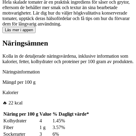
Hela skalade tomater är en praktisk ingrediens för såser och grytor,
eftersom de behåller mer smak och textur än sina bearbetade
motsvarigheter. Lär dig hur du väljer högkvalitativa konserverade
tomater, upptäck deras hälsofördelar och få tips om hur du förvarar
dem för långvarig användning.
Läs mer i appen
Näringsämnen
Kolla in de detaljerade näringsvärdena, inklusive information som
kalorier, fetter, kolhydrater och proteiner per 100 gram av produkten.
Näringsinformation
Mängd per
100 g
Kalorier
🔥 22 kcal
Näring per
100 g
Value
%
Dagligt värde
*
Kolhydrater
4
1.45%
Fiber
1 g
3.57%
Sockerarter
3
6%