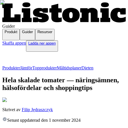
Guider
Produkt
Guider
Resurser
Skaffa appen
Ladda ner appen
Produkter
Jämför
Topprodukter
Måltidsplaner
Dieten
Hela skalade tomater — näringsämnen,
hälsofördelar och shoppingtips
Skrivet av
Filip Jędraszczyk
Senast uppdaterad den
1 november 2024