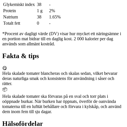
Glykemiskt index
38
-
Protein
1 g
2%
Natrium
38
1.65%
Totalt fett
0
-
*Procent av dagligt värde (DV) visar hur mycket ett näringsämne i
en portion mat bidrar till en daglig kost. 2 000 kalorier per dag
används som allmänt kostråd.
Fakta & tips
😋
Hela skalade tomater blancheras och skalas sedan, vilket bevarar
deras naturliga smak och konsistens för användning i såser och
rätter.
📦
Hela skalade tomater ska förvaras på en sval och torr plats i
oöppnade burkar. När burken har öppnats, överför de oanvända
tomaterna till en lufttät behållare och förvara i kylskåp, och använd
dem inom fem till sju dagar.
Hälsofördelar