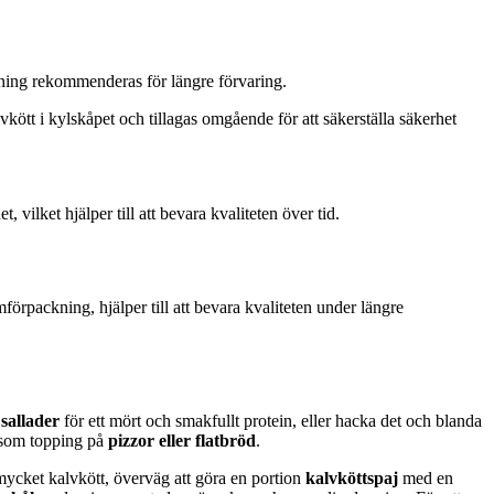
ysning rekommenderas för längre förvaring.
lvkött i kylskåpet och tillagas omgående för att säkerställa säkerhet
, vilket hjälper till att bevara kvaliteten över tid.
örpackning, hjälper till att bevara kvaliteten under längre
sallader
för ett mört och smakfullt protein, eller hacka det och blanda
 som topping på
pizzor eller flatbröd
.
ycket kalvkött, överväg att göra en portion
kalvköttspaj
med en