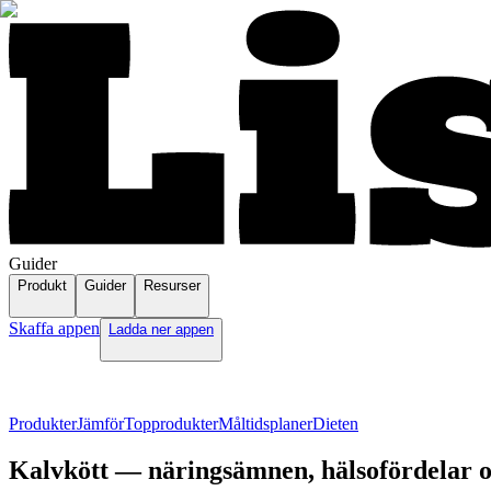
Guider
Produkt
Guider
Resurser
Skaffa appen
Ladda ner appen
Produkter
Jämför
Topprodukter
Måltidsplaner
Dieten
Kalvkött — näringsämnen, hälsofördelar o