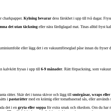
ler charkpapper.
Kylning bevarar
dess färskhet i upp till två dagar. Fr
ämna det utan täckning
eller nära färdiglagad mat. Tinas alltid fryst ka
aluminiumfolie eller lägg det i en vakuumförseglad påse innan du fryser det
n kalvkött frysas i upp till
6-9 månader
. Rätt förpackning, som vakuumf
a rätter. Skär det i tunna skivor och lägg till
smörgåsar, wraps eller 
ätts i
pastarätter
med en krämig eller tomatbaserad sås, eller används
nda det i en
gryta eller soppa
för extra smak och rikedom. Om du har m