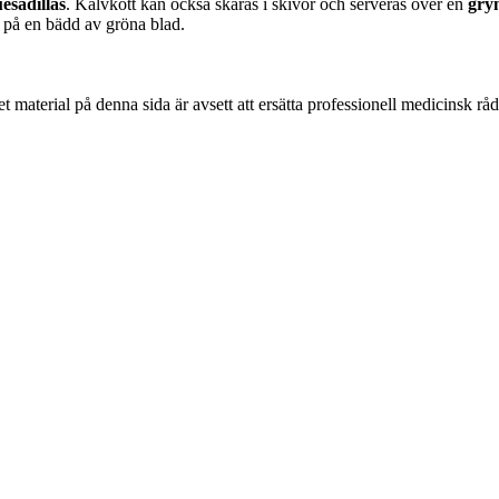
uesadillas
. Kalvkött kan också skäras i skivor och serveras över en
gry
 på en bädd av gröna blad.
 material på denna sida är avsett att ersätta professionell medicinsk rå