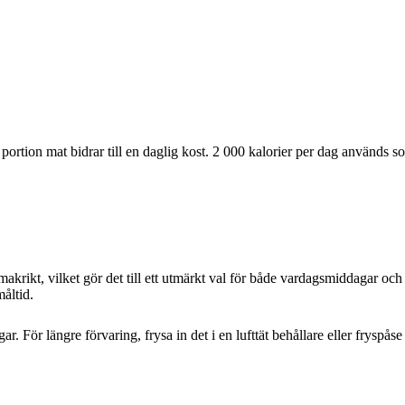
ortion mat bidrar till en daglig kost. 2 000 kalorier per dag används s
ikt, vilket gör det till ett utmärkt val för både vardagsmiddagar och fes
åltid.
r. För längre förvaring, frysa in det i en lufttät behållare eller fryspåse