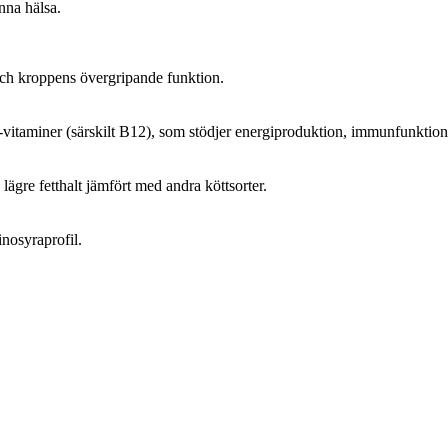
nna hälsa.
 och kroppens övergripande funktion.
vitaminer (särskilt B12), som stödjer energiproduktion, immunfunktion
lägre fetthalt jämfört med andra köttsorter.
inosyraprofil.