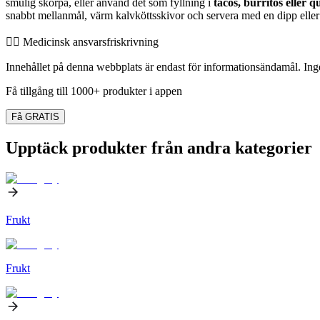
smulig skorpa, eller använd det som fyllning i
tacos, burritos eller q
snabbt mellanmål, värm kalvköttsskivor och servera med en dipp eller
👨‍⚕️️ Medicinsk ansvarsfriskrivning
Innehållet på denna webbplats är endast för informationsändamål. Inget
Få tillgång till 1000+ produkter i appen
Få GRATIS
Upptäck produkter från andra kategorier
Frukt
Frukt