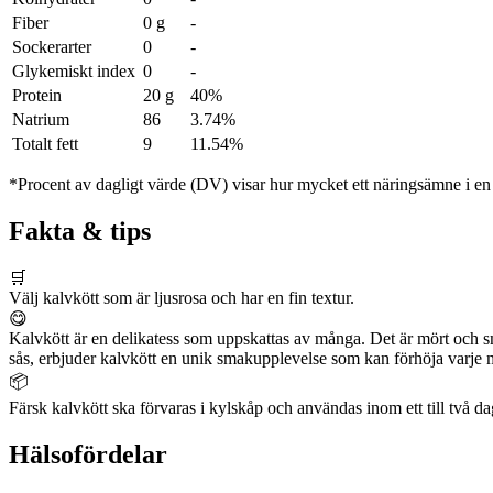
Fiber
0 g
-
Sockerarter
0
-
Glykemiskt index
0
-
Protein
20 g
40%
Natrium
86
3.74%
Totalt fett
9
11.54%
*Procent av dagligt värde (DV) visar hur mycket ett näringsämne i en p
Fakta & tips
🛒
Välj kalvkött som är ljusrosa och har en fin textur.
😋
Kalvkött är en delikatess som uppskattas av många. Det är mört och smakr
sås, erbjuder kalvkött en unik smakupplevelse som kan förhöja varje m
📦
Färsk kalvkött ska förvaras i kylskåp och användas inom ett till två daga
Hälsofördelar