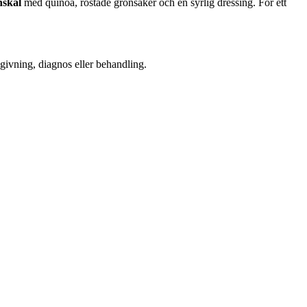
nskål
med quinoa, rostade grönsaker och en syrlig dressing. För ett
dgivning, diagnos eller behandling.