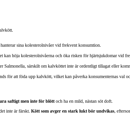
lvkött.
hanterar sina kolesterolnivåer vid frekvent konsumtion.
ilket kan höja kolesterolnivåerna och öka risken för hjärtsjukdomar vid f
 Salmonella, särskilt om kalvköttet inte är ordentligt tillagat eller komm
ds för att föda upp kalvkött, vilket kan påverka konsumenternas val oc
ara saftigt men inte för blött
och ha en mild, nästan söt doft.
et inte är färskt.
Kött som avger en stark lukt bör undvikas
, efterso