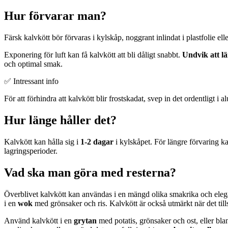
Hur förvarar man?
Färsk kalvkött bör förvaras i kylskåp, noggrant inlindat i plastfolie el
Exponering för luft kan få kalvkött att bli dåligt snabbt.
Undvik att l
och optimal smak.
✅ Intressant info
För att förhindra att kalvkött blir frostskadat, svep in det ordentligt i 
Hur länge håller det?
Kalvkött kan hålla sig i
1-2 dagar
i kylskåpet. För längre förvaring ka
lagringsperioder.
Vad ska man göra med resterna?
Överblivet kalvkött kan användas i en mängd olika smakrika och elegant
i en
wok
med grönsaker och ris. Kalvkött är också utmärkt när det tills
Använd kalvkött i en
grytan
med potatis, grönsaker och ost, eller bla