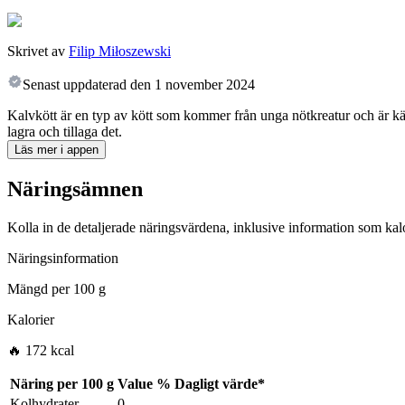
Skrivet av
Filip Miłoszewski
Senast uppdaterad den
1 november 2024
Kalvkött är en typ av kött som kommer från unga nötkreatur och är känt 
lagra och tillaga det.
Läs mer i appen
Näringsämnen
Kolla in de detaljerade näringsvärdena, inklusive information som kalo
Näringsinformation
Mängd per
100 g
Kalorier
🔥 172 kcal
Näring per
100 g
Value
%
Dagligt värde
*
Kolhydrater
0
-