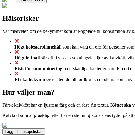
Hälsorisker
Var medveten om de bekymmer som är kopplade till konsumtion av ka
Högt kolesterolinnehåll
som kan vara en oro för personer som 
Högt fetthalt
särskilt i vissa styckningsdetaljer av kalvkött, v
Risk för kontaminering
med skadliga bakterier som E. coli eller
Etiska bekymmer
relaterade till jordbruksmetoderna som använ
Hur väljer man?
Färsk kalvkött har en ljusrosa färg och en fast, fin textur.
Köttet ska v
Kalvkött som är gråaktigt eller har en slemmig konsistens tyder på att d
Lägg till i inköpslistan