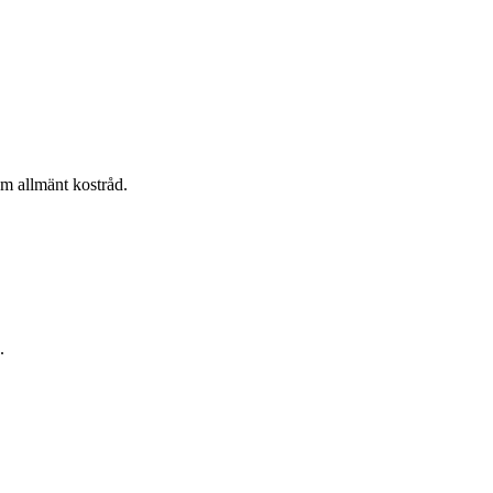
om allmänt kostråd.
.