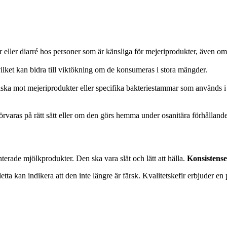
eller diarré hos personer som är känsliga för mejeriprodukter, även om k
 vilket kan bidra till viktökning om de konsumeras i stora mängder.
iska mot mejeriprodukter eller specifika bakteriestammar som används i
örvaras på rätt sätt eller om den görs hemma under osanitära förhålland
terade mjölkprodukter. Den ska vara slät och lätt att hälla.
Konsistens
detta kan indikera att den inte längre är färsk. Kvalitetskefir erbjuder