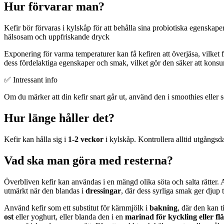
Hur förvarar man?
Kefir bör förvaras i kylskåp för att behålla sina probiotiska egenskape
hälsosam och uppfriskande dryck
Exponering för varma temperaturer kan få kefiren att överjäsa, vilket f
dess fördelaktiga egenskaper och smak, vilket gör den säker att kons
✅ Intressant info
Om du märker att din kefir snart går ut, använd den i smoothies eller so
Hur länge håller det?
Kefir kan hålla sig i
1-2 veckor
i kylskåp. Kontrollera alltid utgångsda
Vad ska man göra med resterna?
Överbliven kefir kan användas i en mängd olika söta och salta rätter
utmärkt när den blandas i
dressingar
, där dess syrliga smak ger djup t
Använd kefir som ett substitut för kärnmjölk i
bakning
, där den kan t
ost
eller yoghurt, eller blanda den i en
marinad för kyckling eller fl