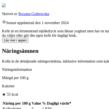
Skrivet av
Roxana Grabowska
Senast uppdaterad den
1 november 2024
Kefir är en fermenterad mjölkdryck som liknar yoghurt men har en tunn
du väljer eller gör din egen kefir för dagligt bruk.
Läs mer i appen
Näringsämnen
Kolla in de detaljerade näringsvärdena, inklusive information som kalo
Näringsinformation
Mängd per
100 g
Kalorier
🔥 55 kcal
Näring per
100 g
Value
%
Dagligt värde
*
Kolhydrater
5
1.82%