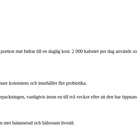
ortion mat bidrar till en daglig kost. 2 000 kalorier per dag används s
are konsistens och innehåller fler probiotika.
ackningen, vanligtvis inom en till två veckor efter att den har öppnats
en mer balanserad och hälsosam livsstil.