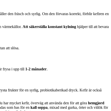
 håller den fräsch och syrlig. Om den förvaras korrekt, förblir kefiren en
ån värmekällor.
Att säkerställa konstant kylning
hjälper till att bevara
an att slösa.
 frysa i upp till
1-2 månader
.
rysta frukter för en syrlig, probiotikaberikad dryck. Kefir är också
m du har mycket kefir, överväg att använda den för att göra
hemgjord
ändas som bas för en
kall soppa
, mixad med gurka, örter och vitlök för