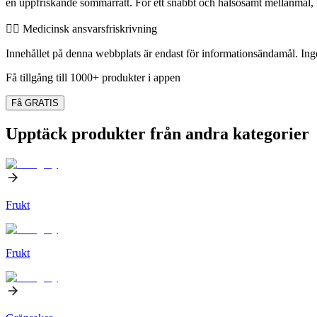
en uppfriskande sommarrätt. För ett snabbt och hälsosamt mellanmål, n
👨‍⚕️️ Medicinsk ansvarsfriskrivning
Innehållet på denna webbplats är endast för informationsändamål. Inget
Få tillgång till 1000+ produkter i appen
Få GRATIS
Upptäck produkter från andra kategorier
Frukt
Frukt