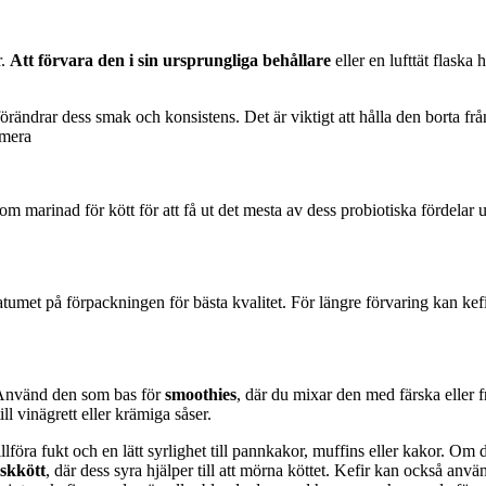
r.
Att förvara den i sin ursprungliga behållare
eller en lufttät flaska
örändrar dess smak och konsistens. Det är viktigt att hålla den borta fr
umera
m marinad för kött för att få ut det mesta av dess probiotiska fördelar ut
tumet på förpackningen för bästa kvalitet. För längre förvaring kan kefir
. Använd den som bas för
smoothies
, där du mixar den med färska eller f
ill vinägrett eller krämiga såser.
illföra fukt och en lätt syrlighet till pannkakor, muffins eller kakor. O
äskkött
, där dess syra hjälper till att mörna köttet. Kefir kan också anv