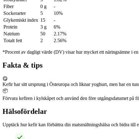
Fiber
0 g
-
Sockerarter
5
10%
Glykemiskt index
15
-
Protein
3 g
6%
Natrium
50
2.17%
Totalt fett
2
2.56%
*Procent av dagligt värde (DV) visar hur mycket ett näringsämne i en p
Fakta & tips
😋
Kefir har sitt ursprung i Östeuropa och liknar yoghurt, men har en tunn
📦
Förvara kefiren i kylskåpet och använd den före utgångsdatumet på förp
Hälsofördelar
Upptäck hur kefir kan förbättra din matsmältningshälsa och bidra till 