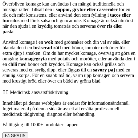
Överbliven komage kan användas i en mängd traditionella och
mustiga rätter. Tillsätt den i
soppor, grytor eller casseroler
för en
rik och mör konsistens, eller använd den som fyllning i
tacos eller
burritos
med färsk salsa och guacamole. Komage är också utmärkt
när den sjuds i en kryddig tomatsås och serveras över
ris eller
pasta
.
Använd komage i en
wok
med grönsaker och din val av sås, eller
blanda den i en
bräserad rätt
med bönor, tomater och örter för
extra djup i smaken. Om du har mycket komage, överväg att göra en
omgång
komagegryta
med potatis och morötter, eller använda den i
en
chili
med bönor och kryddor. Komage kan också grillas och
serveras med en syrlig dipp, eller läggas till en
savory paj
med en
smulig skorpa. För en snabb måltid, värm upp komagen och servera
med krustigt bröd eller över en bädd av gröna blad.
👨‍⚕️️ Medicinsk ansvarsfriskrivning
Innehållet på denna webbplats är endast för informationsändamål.
Inget material på denna sida är avsett att ersätta professionell
medicinsk rådgivning, diagnos eller behandling.
Få tillgång till 1000+ produkter i appen
Få GRATIS