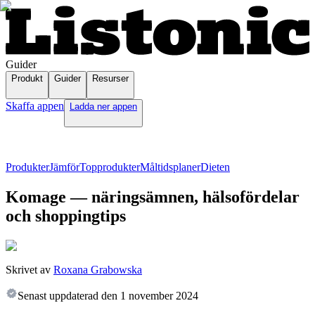
Guider
Produkt
Guider
Resurser
Skaffa appen
Ladda ner appen
Produkter
Jämför
Topprodukter
Måltidsplaner
Dieten
Komage — näringsämnen, hälsofördelar
och shoppingtips
Skrivet av
Roxana Grabowska
Senast uppdaterad den
1 november 2024