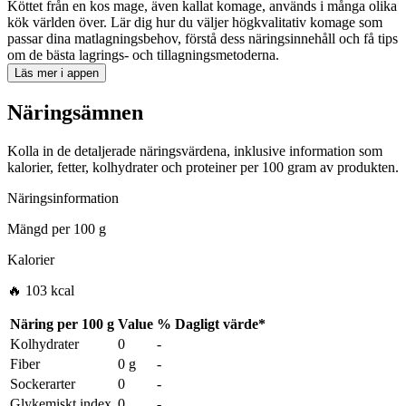
Köttet från en kos mage, även kallat komage, används i många olika
kök världen över. Lär dig hur du väljer högkvalitativ komage som
passar dina matlagningsbehov, förstå dess näringsinnehåll och få tips
om de bästa lagrings- och tillagningsmetoderna.
Läs mer i appen
Näringsämnen
Kolla in de detaljerade näringsvärdena, inklusive information som
kalorier, fetter, kolhydrater och proteiner per 100 gram av produkten.
Näringsinformation
Mängd per
100 g
Kalorier
🔥 103 kcal
Näring per
100 g
Value
%
Dagligt värde
*
Kolhydrater
0
-
Fiber
0 g
-
Sockerarter
0
-
Glykemiskt index
0
-