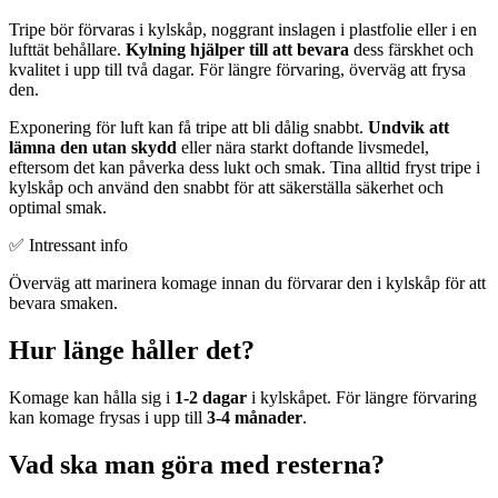
Tripe bör förvaras i kylskåp, noggrant inslagen i plastfolie eller i en
lufttät behållare.
Kylning hjälper till att bevara
dess färskhet och
kvalitet i upp till två dagar. För längre förvaring, överväg att frysa
den.
Exponering för luft kan få tripe att bli dålig snabbt.
Undvik att
lämna den utan skydd
eller nära starkt doftande livsmedel,
eftersom det kan påverka dess lukt och smak. Tina alltid fryst tripe i
kylskåp och använd den snabbt för att säkerställa säkerhet och
optimal smak.
✅ Intressant info
Överväg att marinera komage innan du förvarar den i kylskåp för att
bevara smaken.
Hur länge håller det?
Komage kan hålla sig i
1-2 dagar
i kylskåpet. För längre förvaring
kan komage frysas i upp till
3-4 månader
.
Vad ska man göra med resterna?