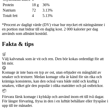
Protein
18 g
36%
Natrium
72
3.13%
Totalt fett
4
5.13%
*Procent av dagligt värde (DV) visar hur mycket ett näringsämne i
en portion mat bidrar till en daglig kost. 2 000 kalorier per dag
används som allmänt kostråd.
Fakta & tips
🛒
Välj kalvsmak som är vit och ren. Den bör kokas ordentligt för att
bli mör.
😋
Komage är inte bara en typ av ost, utan erbjuder en mångfald av
smaker och texturer. Medan komage ofta är känd för sin rika och
krämiga konsistens, kan den också vara både mild och kraftig i
smaken, vilket gör den populär i olika maträtter och på ostbrickor.
📦
Förvara färsk komage i kylskåp och använd inom ett till två dagar.
För längre förvaring, frysa in den i en lufttät behållare eller fryspåse i
upp till tre månader.