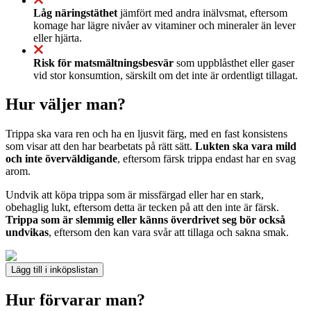
Låg näringstäthet
jämfört med andra inälvsmat, eftersom
komage har lägre nivåer av vitaminer och mineraler än lever
eller hjärta.
Risk för matsmältningsbesvär
som uppblåsthet eller gaser
vid stor konsumtion, särskilt om det inte är ordentligt tillagat.
Hur väljer man?
Trippa ska vara ren och ha en ljusvit färg, med en fast konsistens
som visar att den har bearbetats på rätt sätt.
Lukten ska vara mild
och inte överväldigande
, eftersom färsk trippa endast har en svag
arom.
Undvik att köpa trippa som är missfärgad eller har en stark,
obehaglig lukt, eftersom detta är tecken på att den inte är färsk.
Trippa som är slemmig eller känns överdrivet seg bör också
undvikas
, eftersom den kan vara svår att tillaga och sakna smak.
Lägg till i inköpslistan
Hur förvarar man?