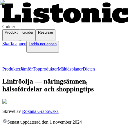
Guider
Produkt
Guider
Resurser
Skaffa appen
Ladda ner appen
Produkter
Jämför
Topprodukter
Måltidsplaner
Dieten
Linfröolja — näringsämnen,
hälsofördelar och shoppingtips
Skrivet av
Roxana Grabowska
Senast uppdaterad den
1 november 2024