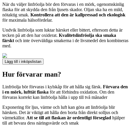
När du väljer linfröolja bör den förvaras i en mörk, ogenomskinlig
flaska för att skydda den från ljusets skador. Oljan ska ha en mild,
nötaktig smak.
Kontrollera att den är kallpressad och ekologisk
för maximala hälsofördelar.
Undvik linfröolja som luktar härsket eller bittert, eftersom detta är
tecken på att den har oxiderat.
Kvalitetslinfröolja ska smaka
färskt
och inte överväldiga smakerna i de livsmedel den kombineras
med.
Lägg till i inköpslistan
Hur förvarar man?
Linfröolja bör förvaras i kylskåp för att hålla sig färsk.
Förvara den
i en mörk, lufttät flaska
för att förhindra oxidation. Om den
förvaras korrekt kan linfröolja hålla i upp till två månader
Exponering för ljus, värme och luft kan göra att linfröolja blir
härsken. Det är viktigt att hålla den borta från direkt solljus och
värmekällor.
Att se till att flaskan är ordentligt förseglad
hjälper
till att bevara dess näringsvärde och smak