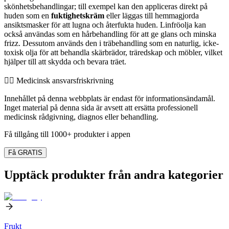
skönhetsbehandlingar; till exempel kan den appliceras direkt på
huden som en
fuktighetskräm
eller läggas till hemmagjorda
ansiktsmasker för att lugna och återfukta huden. Linfröolja kan
också användas som en hårbehandling för att ge glans och minska
frizz. Dessutom används den i träbehandling som en naturlig, icke-
toxisk olja för att behandla skärbrädor, träredskap och möbler, vilket
hjälper till att skydda och bevara träet.
👨‍⚕️️ Medicinsk ansvarsfriskrivning
Innehållet på denna webbplats är endast för informationsändamål.
Inget material på denna sida är avsett att ersätta professionell
medicinsk rådgivning, diagnos eller behandling.
Få tillgång till 1000+ produkter i appen
Få GRATIS
Upptäck produkter från andra kategorier
Frukt