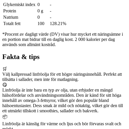
Glykemiskt index
0
-
Protein
0 g
-
Natrium
0
-
Totalt fett
100
128.21%
*Procent av dagligt värde (DV) visar hur mycket ett näringsämne i
en portion mat bidrar till en daglig kost. 2 000 kalorier per dag
används som allmänt kostråd.
Fakta & tips
🛒
Välj kallpressad linfröolja för ett högre näringsinnehåll. Perfekt att
tillsätta i sallader, men inte för matlagning.
😋
Linfröolja är inte bara en typ av olja, utan erbjuder en mängd
hälsofördelar och användningsområden. Den är känd för sitt höga
innehåll av omega-3-fettsyror, vilket gör den populär bland
hälsoentusiaster. Dess smak är mild och nötaktig, vilket gör den till
ett utmärkt tillskott i smoothies, sallader och bakverk.
📦
Linfröolja är känslig för värme och ljus och bör förvaras svalt och
mörkt.