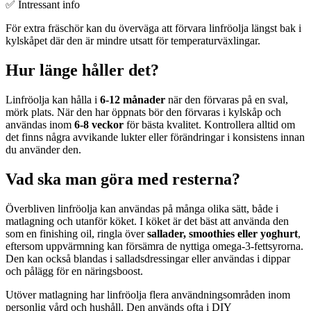
✅ Intressant info
För extra fräschör kan du överväga att förvara linfröolja längst bak i
kylskåpet där den är mindre utsatt för temperaturväxlingar.
Hur länge håller det?
Linfröolja kan hålla i
6-12 månader
när den förvaras på en sval,
mörk plats. När den har öppnats bör den förvaras i kylskåp och
användas inom
6-8 veckor
för bästa kvalitet. Kontrollera alltid om
det finns några avvikande lukter eller förändringar i konsistens innan
du använder den.
Vad ska man göra med resterna?
Överbliven linfröolja kan användas på många olika sätt, både i
matlagning och utanför köket. I köket är det bäst att använda den
som en finishing oil, ringla över
sallader, smoothies eller yoghurt
,
eftersom uppvärmning kan försämra de nyttiga omega-3-fettsyrorna.
Den kan också blandas i salladsdressingar eller användas i dippar
och pålägg för en näringsboost.
Utöver matlagning har linfröolja flera användningsområden inom
personlig vård och hushåll. Den används ofta i DIY