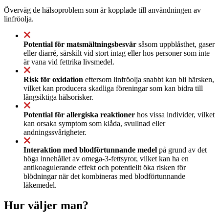
Överväg de hälsoproblem som är kopplade till användningen av
linfröolja.
Potential för matsmältningsbesvär
såsom uppblåsthet, gaser
eller diarré, särskilt vid stort intag eller hos personer som inte
är vana vid fettrika livsmedel.
Risk för oxidation
eftersom linfröolja snabbt kan bli härsken,
vilket kan producera skadliga föreningar som kan bidra till
långsiktiga hälsorisker.
Potential för allergiska reaktioner
hos vissa individer, vilket
kan orsaka symptom som klåda, svullnad eller
andningssvårigheter.
Interaktion med blodförtunnande medel
på grund av det
höga innehållet av omega-3-fettsyror, vilket kan ha en
antikoagulerande effekt och potentiellt öka risken för
blödningar när det kombineras med blodförtunnande
läkemedel.
Hur väljer man?