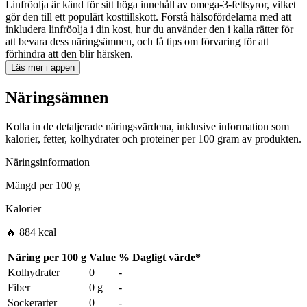
Linfröolja är känd för sitt höga innehåll av omega-3-fettsyror, vilket
gör den till ett populärt kosttillskott. Förstå hälsofördelarna med att
inkludera linfröolja i din kost, hur du använder den i kalla rätter för
att bevara dess näringsämnen, och få tips om förvaring för att
förhindra att den blir härsken.
Läs mer i appen
Näringsämnen
Kolla in de detaljerade näringsvärdena, inklusive information som
kalorier, fetter, kolhydrater och proteiner per 100 gram av produkten.
Näringsinformation
Mängd per
100 g
Kalorier
🔥 884 kcal
Näring per
100 g
Value
%
Dagligt värde
*
Kolhydrater
0
-
Fiber
0 g
-
Sockerarter
0
-