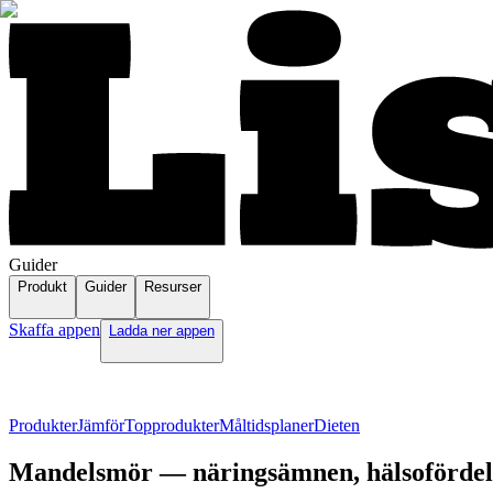
Guider
Produkt
Guider
Resurser
Skaffa appen
Ladda ner appen
Produkter
Jämför
Topprodukter
Måltidsplaner
Dieten
Mandelsmör — näringsämnen, hälsofördela