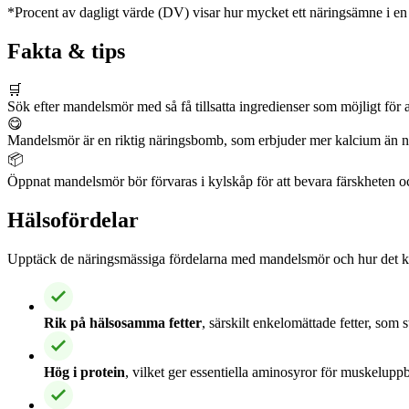
*Procent av dagligt värde (DV) visar hur mycket ett näringsämne i en p
Fakta & tips
🛒
Sök efter mandelsmör med så få tillsatta ingredienser som möjligt för at
😋
Mandelsmör är en riktig näringsbomb, som erbjuder mer kalcium än någ
📦
Öppnat mandelsmör bör förvaras i kylskåp för att bevara färskheten och
Hälsofördelar
Upptäck de näringsmässiga fördelarna med mandelsmör och hur det kan
Rik på hälsosamma fetter
, särskilt enkelomättade fetter, som 
Hög i protein
, vilket ger essentiella aminosyror för muskelup