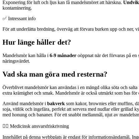
Exponering för luft och ljus kan få mandelsmöret att härskna.
Undvik 
kontaminering.
✅ Intressant info
För att underlätta bredning, överväg att förvara burken upp och ner, vilk
Hur länge håller det?
Mandelsmör kan hålla i
6-9 månader
oöppnat när det förvaras på en 
näringsvärdet.
Vad ska man göra med resterna?
Överblivet mandelsmör kan användas i en mängd olika söta och salta r
extra krämighet och smak. Mandelsmör är också utmärkt som bas för
Använd mandelsmör i
bakverk
som kakor, brownies eller muffins, dä
soja, vitlök och ingefära, perfekt att servera med nudlar eller grilla
med honung och bananer. För ett snabbt mellanmål, njut av mandelsmör
👨‍⚕️️ Medicinsk ansvarsfriskrivning
Innehållet på denna webbplats är endast för informationsändamål. Inget