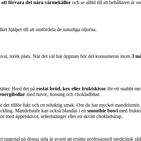
att förvara det nära värmekällor
och se alltid till att behållaren är 
et hjälper till att omfördela de naturliga oljorna.
sval, mörk plats. När det väl har öppnats bör det konsumeras inom
3 m
ätter. Bred det på
rostat bröd, kex eller fruktskivor
för ett snabbt mel
energibollar
med havre, honung och chokladbitar.
r det tillför fukt och en nötaktig smak. Om du har mycket mandelsmör, 
d kyckling. Mandelsmör kan också blandas i en
smoothie bowl
med frukter
 med äppelskivor, selleristänger eller en skvätt chokladsirap.
 material på denna sida är avsett att ersätta professionell medicinsk rå