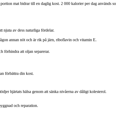
ortion mat bidrar till en daglig kost. 2 000 kalorier per dag används s
t njuta av dess naturliga fördelar.
on annan nöt och är rik på järn, riboflavin och vitamin E.
 förhindra att oljan separerar.
 förbättra din kost.
stödjer hjärtats hälsa genom att sänka nivåerna av dåligt kolesterol.
pbyggnad och reparation.