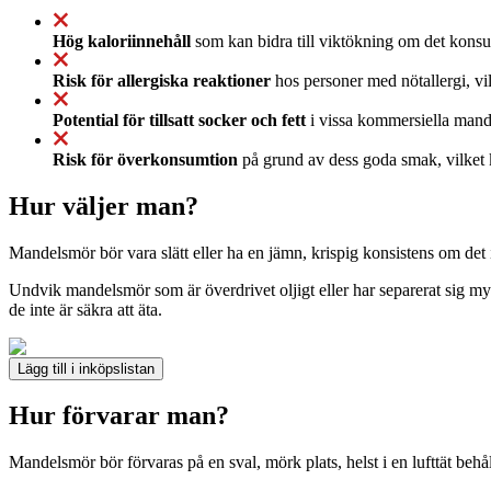
Hög kaloriinnehåll
som kan bidra till viktökning om det konsume
Risk för allergiska reaktioner
hos personer med nötallergi, vi
Potential för tillsatt socker och fett
i vissa kommersiella mandel
Risk för överkonsumtion
på grund av dess goda smak, vilket k
Hur väljer man?
Mandelsmör bör vara slätt eller ha en jämn, krispig konsistens om det 
Undvik mandelsmör som är överdrivet oljigt eller har separerat sig myc
de inte är säkra att äta.
Lägg till i inköpslistan
Hur förvarar man?
Mandelsmör bör förvaras på en sval, mörk plats, helst i en lufttät behå