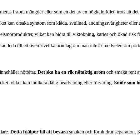
ras i stora mängder eller som en del av en högkaloridiet, trots att det 
lket kan orsaka symtom som klåda, svullnad, andningssvårigheter eller 
smörprodukter, vilket kan bidra till viktökning, karies och ökad risk fö
an leda till ett överdrivet kaloriintag om man inte är medveten om porti
innehåller nötbitar.
Det ska ha en rik nötaktig arom
och smaka rent av 
ket, vilket kan indikera dålig bearbetning eller förvaring.
Smör som luk
llare.
Detta hjälper till att bevara
smaken och förhindrar separation. K