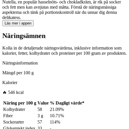
Nutella, en populär hasselnöts- och chokladkräm, är rik på socker
och fett men kan avnjutas med måtta. Förstå de näringsmässiga
aspekterna och tänk på portionskontroll när du unnar dig denna
delikatess.
Läs mer i appen
Näringsämnen
Kolla in de detaljerade näringsvärdena, inklusive information som
kalorier, fetter, kolhydrater och proteiner per 100 gram av produkten.
Näringsinformation
Mängd per
100 g
Kalorier
🔥 546 kcal
Näring per
100 g
Value
%
Dagligt värde
*
Kolhydrater
58
21.09%
Fiber
3 g
10.71%
Sockerarter
57
114%
Glykemiskt index
33
-