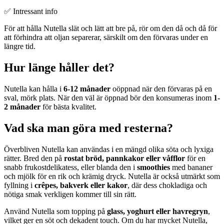
✅ Intressant info
För att hålla Nutella slät och lätt att bre på, rör om den då och då för
att förhindra att oljan separerar, särskilt om den förvaras under en
längre tid.
Hur länge håller det?
Nutella kan hålla i
6-12 månader
oöppnad när den förvaras på en
sval, mörk plats. När den väl är öppnad bör den konsumeras inom
1-
2 månader
för bästa kvalitet.
Vad ska man göra med resterna?
Överbliven Nutella kan användas i en mängd olika söta och lyxiga
rätter. Bred den på
rostat bröd, pannkakor eller våfflor
för en
snabb frukostdelikatess, eller blanda den i
smoothies
med bananer
och mjölk för en rik och krämig dryck. Nutella är också utmärkt som
fyllning i
crêpes, bakverk eller kakor
, där dess chokladiga och
nötiga smak verkligen kommer till sin rätt.
Använd Nutella som topping på
glass, yoghurt eller havregryn
,
vilket ger en söt och dekadent touch. Om du har mycket Nutella,