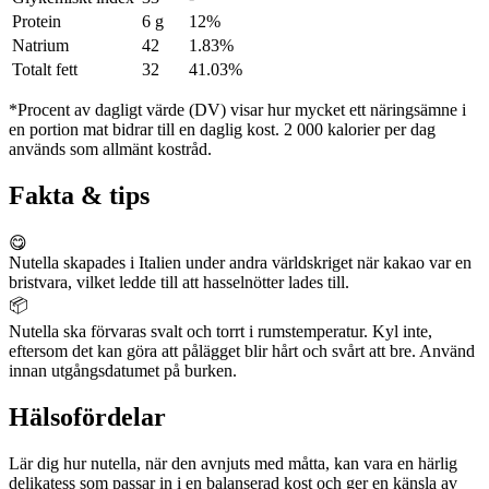
Protein
6 g
12%
Natrium
42
1.83%
Totalt fett
32
41.03%
*Procent av dagligt värde (DV) visar hur mycket ett näringsämne i
en portion mat bidrar till en daglig kost. 2 000 kalorier per dag
används som allmänt kostråd.
Fakta & tips
😋
Nutella skapades i Italien under andra världskriget när kakao var en
bristvara, vilket ledde till att hasselnötter lades till.
📦
Nutella ska förvaras svalt och torrt i rumstemperatur. Kyl inte,
eftersom det kan göra att pålägget blir hårt och svårt att bre. Använd
innan utgångsdatumet på burken.
Hälsofördelar
Lär dig hur nutella, när den avnjuts med måtta, kan vara en härlig
delikatess som passar in i en balanserad kost och ger en känsla av