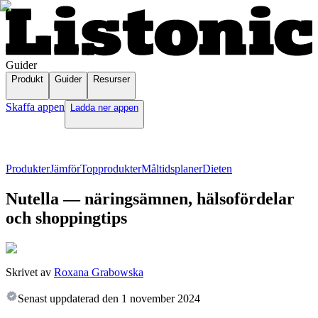
Guider
Produkt
Guider
Resurser
Skaffa appen
Ladda ner appen
Produkter
Jämför
Topprodukter
Måltidsplaner
Dieten
Nutella — näringsämnen, hälsofördelar
och shoppingtips
Skrivet av
Roxana Grabowska
Senast uppdaterad den
1 november 2024