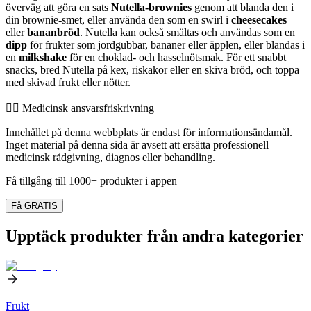
överväg att göra en sats
Nutella-brownies
genom att blanda den i
din brownie-smet, eller använda den som en swirl i
cheesecakes
eller
bananbröd
. Nutella kan också smältas och användas som en
dipp
för frukter som jordgubbar, bananer eller äpplen, eller blandas i
en
milkshake
för en choklad- och hasselnötsmak. För ett snabbt
snacks, bred Nutella på kex, riskakor eller en skiva bröd, och toppa
med skivad frukt eller nötter.
👨‍⚕️️ Medicinsk ansvarsfriskrivning
Innehållet på denna webbplats är endast för informationsändamål.
Inget material på denna sida är avsett att ersätta professionell
medicinsk rådgivning, diagnos eller behandling.
Få tillgång till 1000+ produkter i appen
Få GRATIS
Upptäck produkter från andra kategorier
Frukt