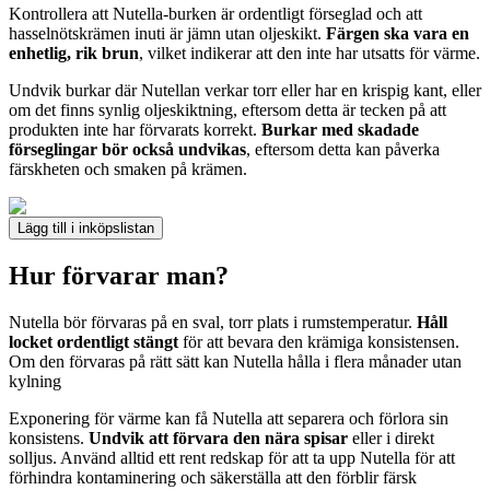
Kontrollera att Nutella-burken är ordentligt förseglad och att
hasselnötskrämen inuti är jämn utan oljeskikt.
Färgen ska vara en
enhetlig, rik brun
, vilket indikerar att den inte har utsatts för värme.
Undvik burkar där Nutellan verkar torr eller har en krispig kant, eller
om det finns synlig oljeskiktning, eftersom detta är tecken på att
produkten inte har förvarats korrekt.
Burkar med skadade
förseglingar bör också undvikas
, eftersom detta kan påverka
färskheten och smaken på krämen.
Lägg till i inköpslistan
Hur förvarar man?
Nutella bör förvaras på en sval, torr plats i rumstemperatur.
Håll
locket ordentligt stängt
för att bevara den krämiga konsistensen.
Om den förvaras på rätt sätt kan Nutella hålla i flera månader utan
kylning
Exponering för värme kan få Nutella att separera och förlora sin
konsistens.
Undvik att förvara den nära spisar
eller i direkt
solljus. Använd alltid ett rent redskap för att ta upp Nutella för att
förhindra kontaminering och säkerställa att den förblir färsk