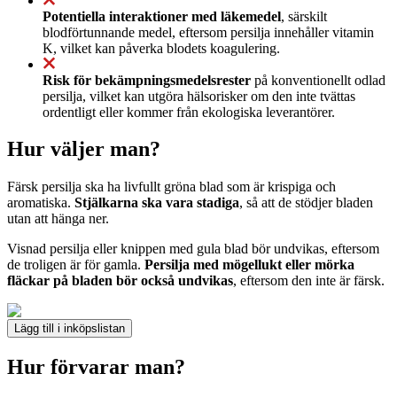
Potentiella interaktioner med läkemedel
, särskilt
blodförtunnande medel, eftersom persilja innehåller vitamin
K, vilket kan påverka blodets koagulering.
Risk för bekämpningsmedelsrester
på konventionellt odlad
persilja, vilket kan utgöra hälsorisker om den inte tvättas
ordentligt eller kommer från ekologiska leverantörer.
Hur väljer man?
Färsk persilja ska ha livfullt gröna blad som är krispiga och
aromatiska.
Stjälkarna ska vara stadiga
, så att de stödjer bladen
utan att hänga ner.
Visnad persilja eller knippen med gula blad bör undvikas, eftersom
de troligen är för gamla.
Persilja med mögellukt eller mörka
fläckar på bladen bör också undvikas
, eftersom den inte är färsk.
Lägg till i inköpslistan
Hur förvarar man?