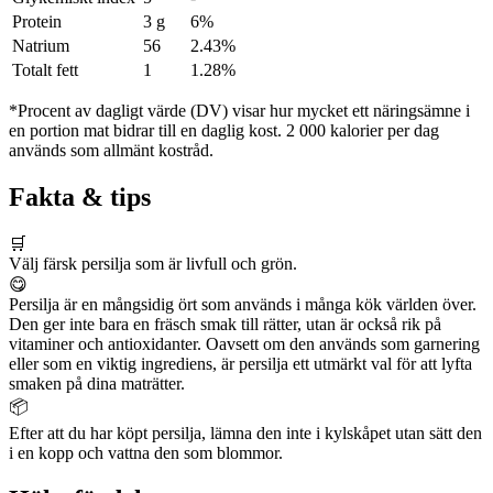
Protein
3 g
6%
Natrium
56
2.43%
Totalt fett
1
1.28%
*Procent av dagligt värde (DV) visar hur mycket ett näringsämne i
en portion mat bidrar till en daglig kost. 2 000 kalorier per dag
används som allmänt kostråd.
Fakta & tips
🛒
Välj färsk persilja som är livfull och grön.
😋
Persilja är en mångsidig ört som används i många kök världen över.
Den ger inte bara en fräsch smak till rätter, utan är också rik på
vitaminer och antioxidanter. Oavsett om den används som garnering
eller som en viktig ingrediens, är persilja ett utmärkt val för att lyfta
smaken på dina maträtter.
📦
Efter att du har köpt persilja, lämna den inte i kylskåpet utan sätt den
i en kopp och vattna den som blommor.