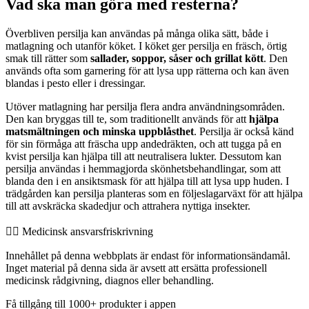
Vad ska man göra med resterna?
Överbliven persilja kan användas på många olika sätt, både i
matlagning och utanför köket. I köket ger persilja en fräsch, örtig
smak till rätter som
sallader, soppor, såser och grillat kött
. Den
används ofta som garnering för att lysa upp rätterna och kan även
blandas i pesto eller i dressingar.
Utöver matlagning har persilja flera andra användningsområden.
Den kan bryggas till te, som traditionellt används för att
hjälpa
matsmältningen och minska uppblåsthet
. Persilja är också känd
för sin förmåga att fräscha upp andedräkten, och att tugga på en
kvist persilja kan hjälpa till att neutralisera lukter. Dessutom kan
persilja användas i hemmagjorda skönhetsbehandlingar, som att
blanda den i en ansiktsmask för att hjälpa till att lysa upp huden. I
trädgården kan persilja planteras som en följeslagarväxt för att hjälpa
till att avskräcka skadedjur och attrahera nyttiga insekter.
👨‍⚕️️ Medicinsk ansvarsfriskrivning
Innehållet på denna webbplats är endast för informationsändamål.
Inget material på denna sida är avsett att ersätta professionell
medicinsk rådgivning, diagnos eller behandling.
Få tillgång till 1000+ produkter i appen