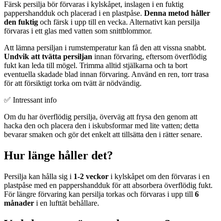
Färsk persilja bör förvaras i kylskåpet, inslagen i en fuktig
pappershandduk och placerad i en plastpåse.
Denna metod håller
den fuktig
och färsk i upp till en vecka. Alternativt kan persilja
förvaras i ett glas med vatten som snittblommor.
Att lämna persiljan i rumstemperatur kan få den att vissna snabbt.
Undvik att tvätta persiljan
innan förvaring, eftersom överflödig
fukt kan leda till mögel. Trimma alltid stjälkarna och ta bort
eventuella skadade blad innan förvaring. Använd en ren, torr trasa
för att försiktigt torka om tvätt är nödvändig.
✅ Intressant info
Om du har överflödig persilja, överväg att frysa den genom att
hacka den och placera den i iskubsformar med lite vatten; detta
bevarar smaken och gör det enkelt att tillsätta den i rätter senare.
Hur länge håller det?
Persilja kan hålla sig i
1-2 veckor
i kylskåpet om den förvaras i en
plastpåse med en pappershandduk för att absorbera överflödig fukt.
För längre förvaring kan persilja torkas och förvaras i upp till
6
månader
i en lufttät behållare.