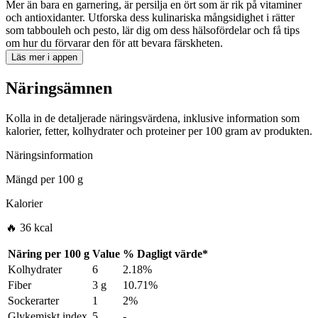
Mer än bara en garnering, är persilja en ört som är rik på vitaminer
och antioxidanter. Utforska dess kulinariska mångsidighet i rätter
som tabbouleh och pesto, lär dig om dess hälsofördelar och få tips
om hur du förvarar den för att bevara färskheten.
Läs mer i appen
Näringsämnen
Kolla in de detaljerade näringsvärdena, inklusive information som
kalorier, fetter, kolhydrater och proteiner per 100 gram av produkten.
Näringsinformation
Mängd per
100 g
Kalorier
🔥 36 kcal
Näring per
100 g
Value
%
Dagligt värde
*
Kolhydrater
6
2.18%
Fiber
3 g
10.71%
Sockerarter
1
2%
Glykemiskt index
5
-