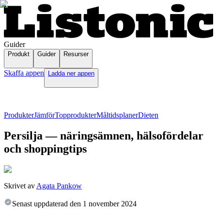
Guider
Produkt
Guider
Resurser
Skaffa appen
Ladda ner appen
Produkter
Jämför
Topprodukter
Måltidsplaner
Dieten
Persilja — näringsämnen, hälsofördelar
och shoppingtips
Skrivet av
Agata Pankow
Senast uppdaterad den
1 november 2024