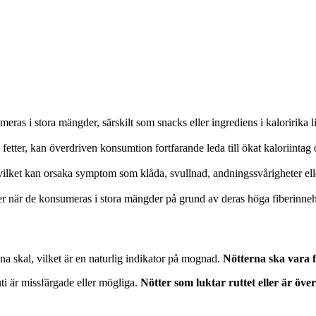
eras i stora mängder, särskilt som snacks eller ingrediens i kaloririka 
tter, kan överdriven konsumtion fortfarande leda till ökat kaloriintag
vilket kan orsaka symptom som klåda, svullnad, andningssvårigheter ell
er när de konsumeras i stora mängder på grund av deras höga fiberinneh
na skal, vilket är en naturlig indikator på mognad.
Nötterna ska vara f
uti är missfärgade eller mögliga.
Nötter som luktar ruttet eller är öve