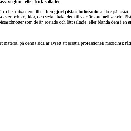
ass, yoghurt eller fruktsallader
.
n, eller mixa dem till ett
hemgjort pistaschnötssmör
att bre på rostat
cker och kryddor, och sedan baka dem tills de är karamelliserade. Pista
pistaschnötter som de är, rostade och lätt saltade, eller blanda dem i en
s
 material på denna sida är avsett att ersätta professionell medicinsk rå