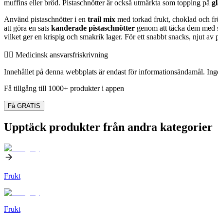
muffins eller bröd. Pistaschnötter är också utmärkta som topping på
gl
Använd pistaschnötter i en
trail mix
med torkad frukt, choklad och frö
att göra en sats
kanderade pistaschnötter
genom att täcka dem med so
vilket ger en krispig och smakrik lager. För ett snabbt snacks, njut av 
👨‍⚕️️ Medicinsk ansvarsfriskrivning
Innehållet på denna webbplats är endast för informationsändamål. Inget
Få tillgång till 1000+ produkter i appen
Få GRATIS
Upptäck produkter från andra kategorier
Frukt
Frukt