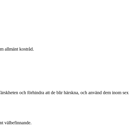
om allmänt kostråd.
ara färskheten och förhindra att de blir härskna, och använd dem inom sex
änt välbefinnande.