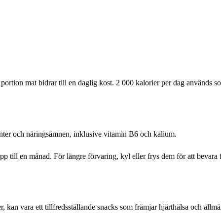
ortion mat bidrar till en daglig kost. 2 000 kalorier per dag används s
idanter och näringsämnen, inklusive vitamin B6 och kalium.
i upp till en månad. För längre förvaring, kyl eller frys dem för att bev
r, kan vara ett tillfredsställande snacks som främjar hjärthälsa och allm