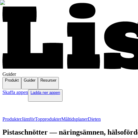
Guider
Produkt
Guider
Resurser
Skaffa appen
Ladda ner appen
Produkter
Jämför
Topprodukter
Måltidsplaner
Dieten
Pistaschnötter — näringsämnen, hälsoförd