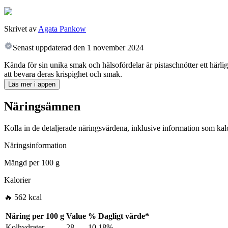
Skrivet av
Agata Pankow
Senast uppdaterad den
1 november 2024
Kända för sin unika smak och hälsofördelar är pistaschnötter ett härlig
att bevara deras krispighet och smak.
Läs mer i appen
Näringsämnen
Kolla in de detaljerade näringsvärdena, inklusive information som kalo
Näringsinformation
Mängd per
100 g
Kalorier
🔥 562 kcal
Näring per
100 g
Value
%
Dagligt värde
*
Kolhydrater
28
10.18%