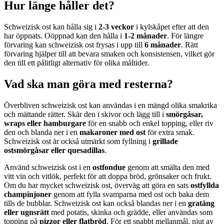
Hur länge håller det?
Schweizisk ost kan hålla sig i
2-3 veckor
i kylskåpet efter att den
har öppnats. Oöppnad kan den hålla i
1-2 månader
. För längre
förvaring kan schweizisk ost frysas i upp till
6 månader
. Rätt
förvaring hjälper till att bevara smaken och konsistensen, vilket gör
den till ett pålitligt alternativ för olika måltider.
Vad ska man göra med resterna?
Överbliven schweizisk ost kan användas i en mängd olika smakrika
och mättande rätter. Skär den i skivor och lägg till i
smörgåsar,
wraps eller hamburgare
för en snabb och enkel topping, eller riv
den och blanda ner i en
makaroner med ost
för extra smak.
Schweizisk ost är också utmärkt som fyllning i
grillade
ostsmörgåsar eller quesadillas
.
Använd schweizisk ost i en
ostfondue
genom att smälta den med
vitt vin och vitlök, perfekt för att doppa bröd, grönsaker och frukt.
Om du har mycket schweizisk ost, överväg att göra en sats
ostfyllda
champinjoner
genom att fylla svamparna med ost och baka dem
tills de bubblar. Schweizisk ost kan också blandas ner i en
gratäng
eller ugnsrätt
med potatis, skinka och grädde, eller användas som
topping på
pizzor eller flatbröd
. För ett snabbt mellanmål, njut av