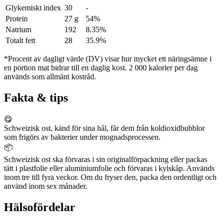
Glykemiskt index
30
-
Protein
27 g
54%
Natrium
192
8.35%
Totalt fett
28
35.9%
*Procent av dagligt värde (DV) visar hur mycket ett näringsämne i
en portion mat bidrar till en daglig kost. 2 000 kalorier per dag
används som allmänt kostråd.
Fakta & tips
😋
Schweizisk ost, känd för sina hål, får dem från koldioxidbubblor
som frigörs av bakterier under mognadsprocessen.
📦
Schweizisk ost ska förvaras i sin originalförpackning eller packas
tätt i plastfolie eller aluminiumfolie och förvaras i kylskåp. Används
inom tre till fyra veckor. Om du fryser den, packa den ordentligt och
använd inom sex månader.
Hälsofördelar