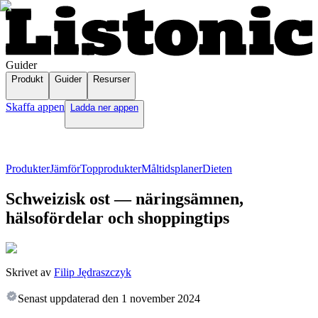
Guider
Produkt
Guider
Resurser
Skaffa appen
Ladda ner appen
Produkter
Jämför
Topprodukter
Måltidsplaner
Dieten
Schweizisk ost — näringsämnen,
hälsofördelar och shoppingtips
Skrivet av
Filip Jędraszczyk
Senast uppdaterad den
1 november 2024