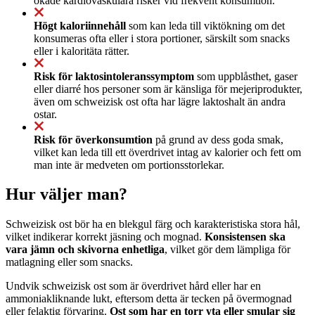
ökade kardiovaskulära risker vid frekvent konsumtion.
Högt kaloriinnehåll
som kan leda till viktökning om det
konsumeras ofta eller i stora portioner, särskilt som snacks
eller i kaloritäta rätter.
Risk för laktosintoleranssymptom
som uppblåsthet, gaser
eller diarré hos personer som är känsliga för mejeriprodukter,
även om schweizisk ost ofta har lägre laktoshalt än andra
ostar.
Risk för överkonsumtion
på grund av dess goda smak,
vilket kan leda till ett överdrivet intag av kalorier och fett om
man inte är medveten om portionsstorlekar.
Hur väljer man?
Schweizisk ost bör ha en blekgul färg och karakteristiska stora hål,
vilket indikerar korrekt jäsning och mognad.
Konsistensen ska
vara jämn och skivorna enhetliga
, vilket gör dem lämpliga för
matlagning eller som snacks.
Undvik schweizisk ost som är överdrivet hård eller har en
ammoniakliknande lukt, eftersom detta är tecken på övermognad
eller felaktig förvaring.
Ost som har en torr yta eller smular sig