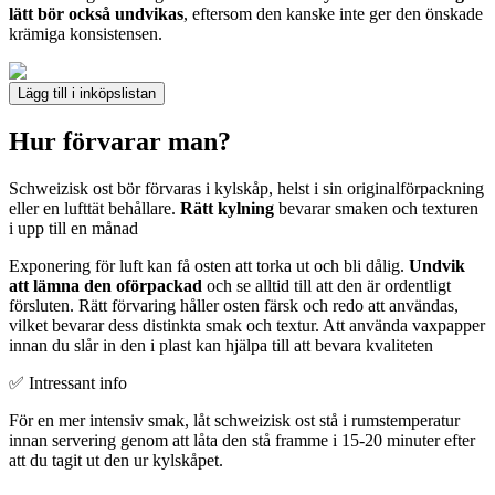
lätt bör också undvikas
, eftersom den kanske inte ger den önskade
krämiga konsistensen.
Lägg till i inköpslistan
Hur förvarar man?
Schweizisk ost bör förvaras i kylskåp, helst i sin originalförpackning
eller en lufttät behållare.
Rätt kylning
bevarar smaken och texturen
i upp till en månad
Exponering för luft kan få osten att torka ut och bli dålig.
Undvik
att lämna den oförpackad
och se alltid till att den är ordentligt
försluten. Rätt förvaring håller osten färsk och redo att användas,
vilket bevarar dess distinkta smak och textur. Att använda vaxpapper
innan du slår in den i plast kan hjälpa till att bevara kvaliteten
✅ Intressant info
För en mer intensiv smak, låt schweizisk ost stå i rumstemperatur
innan servering genom att låta den stå framme i 15-20 minuter efter
att du tagit ut den ur kylskåpet.