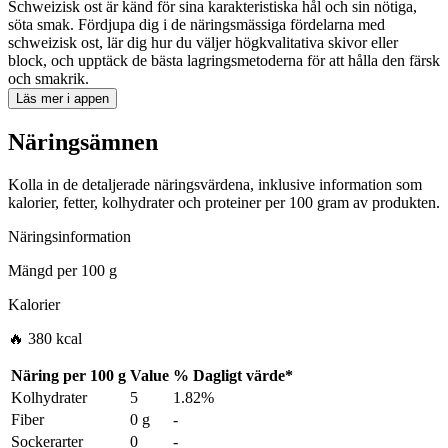
Schweizisk ost är känd för sina karakteristiska hål och sin nötiga,
söta smak. Fördjupa dig i de näringsmässiga fördelarna med
schweizisk ost, lär dig hur du väljer högkvalitativa skivor eller
block, och upptäck de bästa lagringsmetoderna för att hålla den färsk
och smakrik.
Läs mer i appen
Näringsämnen
Kolla in de detaljerade näringsvärdena, inklusive information som
kalorier, fetter, kolhydrater och proteiner per 100 gram av produkten.
Näringsinformation
Mängd per
100 g
Kalorier
🔥 380 kcal
Näring per
100 g
Value
%
Dagligt värde
*
Kolhydrater
5
1.82%
Fiber
0 g
-
Sockerarter
0
-