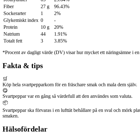
Fiber
27 g
96.43%
Sockerarter
1
2%
Glykemiskt index
0
-
Protein
10 g
20%
Natrium
44
1.91%
Totalt fett
3
3.85%
*Procent av dagligt värde (DV) visar hur mycket ett näringsämne i en p
Fakta & tips
🛒
Köp hela svartpepparkorn för en fräschare smak och mala dem själv.
😋
Svartpeppar var en gång så värdefull att den användes som valuta.
📦
Svartpeppar ska förvaras i en lufttät behållare på en sval och mörk pla
smaken.
Hälsofördelar