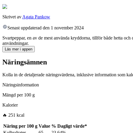
Skrivet av
Agata Pankow
Senast uppdaterad den
1 november 2024
Svartpeppar, en av de mest använda kryddorna, tillför både hetta och dj
användningar.
Läs mer i appen
Näringsämnen
Kolla in de detaljerade näringsvärdena, inklusive information som kalo
Näringsinformation
Mängd per
100 g
Kalorier
🔥 251 kcal
Näring per
100 g
Value
%
Dagligt värde
*
Kolhydrater
65
23.64%