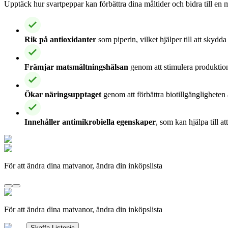
Upptäck hur svartpeppar kan förbättra dina måltider och bidra till en m
Rik på antioxidanter
som piperin, vilket hjälper till att skyd
Främjar matsmältningshälsan
genom att stimulera produkti
Ökar näringsupptaget
genom att förbättra biotillgänglighete
Innehåller antimikrobiella egenskaper
, som kan hjälpa till 
För att ändra dina matvanor, ändra din inköpslista
För att ändra dina matvanor, ändra din inköpslista
Skaffa Listonic