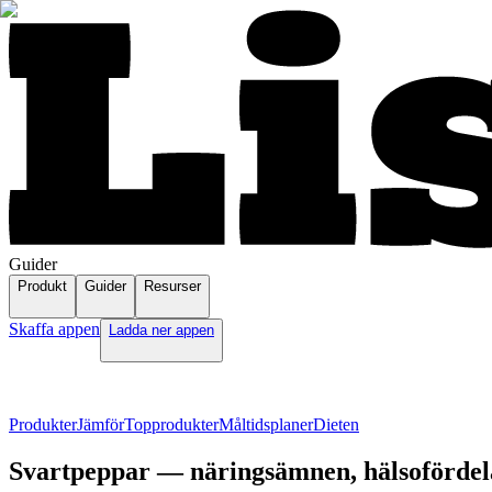
Guider
Produkt
Guider
Resurser
Skaffa appen
Ladda ner appen
Produkter
Jämför
Topprodukter
Måltidsplaner
Dieten
Svartpeppar — näringsämnen, hälsofördela