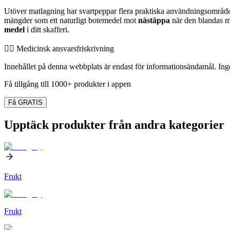
Utöver matlagning har svartpeppar flera praktiska användningsområden
mängder som ett naturligt botemedel mot
nästäppa
när den blandas me
medel
i ditt skafferi.
👨‍⚕️️ Medicinsk ansvarsfriskrivning
Innehållet på denna webbplats är endast för informationsändamål. Inget
Få tillgång till 1000+ produkter i appen
Få GRATIS
Upptäck produkter från andra kategorier
Frukt
Frukt