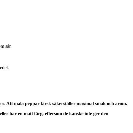
om sår.
edel.
jor.
Att mala peppar färsk säkerställer maximal smak och arom.
er har en matt färg, eftersom de kanske inte ger den