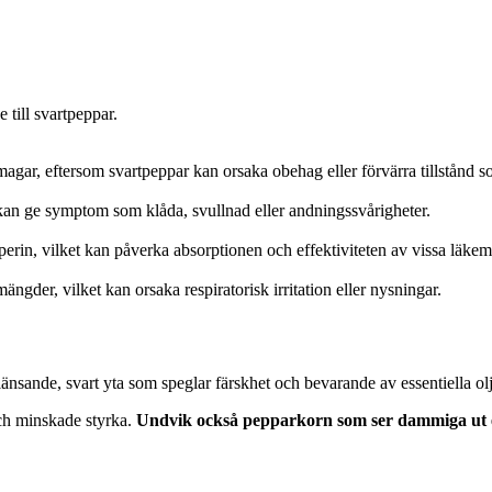
till svartpeppar.
agar, eftersom svartpeppar kan orsaka obehag eller förvärra tillstånd s
 kan ge symptom som klåda, svullnad eller andningssvårigheter.
perin, vilket kan påverka absorptionen och effektiviteten av vissa läkem
ängder, vilket kan orsaka respiratorisk irritation eller nysningar.
länsande, svart yta som speglar färskhet och bevarande av essentiella ol
och minskade styrka.
Undvik också pepparkorn som ser dammiga ut ell