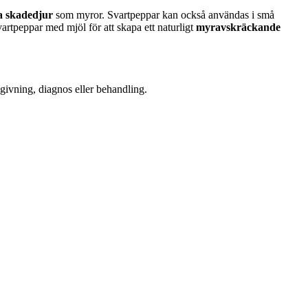
a skadedjur
som myror. Svartpeppar kan också användas i små
rtpeppar med mjöl för att skapa ett naturligt
myravskräckande
dgivning, diagnos eller behandling.