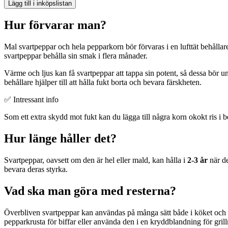
Lägg till i inköpslistan
Hur förvarar man?
Mal svartpeppar och hela pepparkorn bör förvaras i en lufttät behållar
svartpeppar behålla sin smak i flera månader.
Värme och ljus kan få svartpeppar att tappa sin potent, så dessa bör 
behållare hjälper till att hålla fukt borta och bevara färskheten.
✅ Intressant info
Som ett extra skydd mot fukt kan du lägga till några korn okokt ris i beh
Hur länge håller det?
Svartpeppar, oavsett om den är hel eller mald, kan hålla i
2-3 år
när de
bevara deras styrka.
Vad ska man göra med resterna?
Överbliven svartpeppar kan användas på många sätt både i köket och
pepparkrusta för biffar eller använda den i en kryddblandning för gril