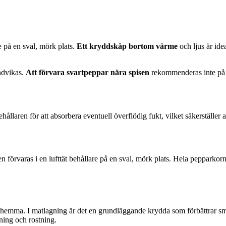
e på en sval, mörk plats.
Ett kryddskåp bortom värme
och ljus är ide
undvikas.
Att förvara svartpeppar nära spisen
rekommenderas inte på g
ållaren för att absorbera eventuell överflödig fukt, vilket säkerställer a
n förvaras i en lufttät behållare på en sval, mörk plats. Hela pepparkorn 
 hemma. I matlagning är det en grundläggande krydda som förbättrar 
lning och rostning.