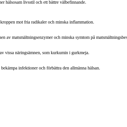
er hälsosam livsstil och ett bättre välbefinnande.
da kroppen mot fria radikaler och minska inflammation.
onen av matsmältningsenzymer och minska symtom på matsmältningsbes
n av vissa näringsämnen, som kurkumin i gurkmeja.
att bekämpa infektioner och förbättra den allmänna hälsan.