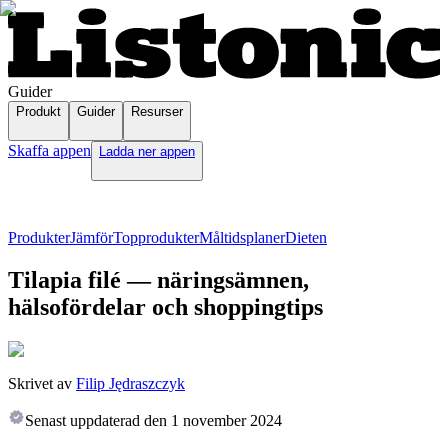
Guider
Produkt
Guider
Resurser
Skaffa appen
Ladda ner appen
Produkter
Jämför
Topprodukter
Måltidsplaner
Dieten
Tilapia filé — näringsämnen,
hälsofördelar och shoppingtips
Skrivet av
Filip Jędraszczyk
Senast uppdaterad den
1 november 2024