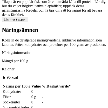
Tilapia är en populär fisk som är en utmärkt källa till protein. Lär dig
hur du väljer högkvalitativa tilapiafiléer, upptäck deras
näringsmässiga fördelar och få tips om rätt förvaring för att bevara
deras färskhet.
Läs mer i appen
Näringsämnen
Kolla in de detaljerade näringsvärdena, inklusive information som
kalorier, fetter, kolhydrater och proteiner per 100 gram av produkten.
Näringsinformation
Mängd per
100 g
Kalorier
🔥 96 kcal
Näring per
100 g
Value
%
Dagligt värde
*
Kolhydrater
0
-
Fiber
0 g
-
Sockerarter
0
-
Glykemiskt index
0
-