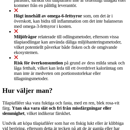
parasiter, särskilt om tilapiafilén inte är ordentligt tillagad eller
kommer från en pålitlig leverantör.
Högt innehåll av omega-6-fettsyror
som, om det är i
överskott, kan bidra till inflammation om det inte balanseras
med omega-3-fettsyror i kosten.
Miljöfrågor
relaterade till odlingsmetoder, eftersom vissa
tilapiaodlingar kan använda dåliga miljöhanteringsmetoder,
vilket potentiellt påverkar både fisken och de omgivande
ekosystemen.
Risk för överkonsumtion
på grund av dess milda smak och
låga fetthalt, vilket kan leda till ett överdrivet kaloriintag om
man inte är medveten om portionsstorlekar eller
tillagningsmetoder.
Hur väljer man?
Tilapiafiléer ska vara fuktiga och fasta, med en ren, blek rosa-vit
färg.
Ytan ska vara slät och fri från missfärgningar eller
slemmighet
, vilket indikerar färskhet.
Undvik att köpa tilapiafiléer som har en fiskig lukt eller är klibbiga
vid beröring, eftersom detta är tecken på att de är gamla eller har