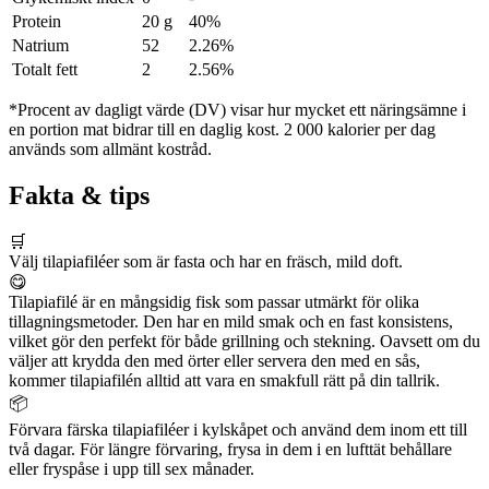
Protein
20 g
40%
Natrium
52
2.26%
Totalt fett
2
2.56%
*Procent av dagligt värde (DV) visar hur mycket ett näringsämne i
en portion mat bidrar till en daglig kost. 2 000 kalorier per dag
används som allmänt kostråd.
Fakta & tips
🛒
Välj tilapiafiléer som är fasta och har en fräsch, mild doft.
😋
Tilapiafilé är en mångsidig fisk som passar utmärkt för olika
tillagningsmetoder. Den har en mild smak och en fast konsistens,
vilket gör den perfekt för både grillning och stekning. Oavsett om du
väljer att krydda den med örter eller servera den med en sås,
kommer tilapiafilén alltid att vara en smakfull rätt på din tallrik.
📦
Förvara färska tilapiafiléer i kylskåpet och använd dem inom ett till
två dagar. För längre förvaring, frysa in dem i en lufttät behållare
eller fryspåse i upp till sex månader.