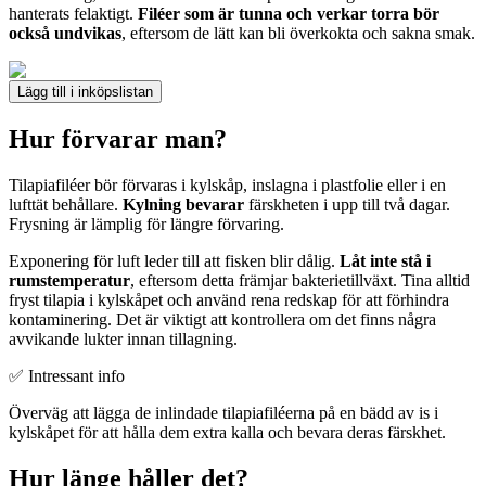
hanterats felaktigt.
Filéer som är tunna och verkar torra bör
också undvikas
, eftersom de lätt kan bli överkokta och sakna smak.
Lägg till i inköpslistan
Hur förvarar man?
Tilapiafiléer bör förvaras i kylskåp, inslagna i plastfolie eller i en
lufttät behållare.
Kylning bevarar
färskheten i upp till två dagar.
Frysning är lämplig för längre förvaring.
Exponering för luft leder till att fisken blir dålig.
Låt inte stå i
rumstemperatur
, eftersom detta främjar bakterietillväxt. Tina alltid
fryst tilapia i kylskåpet och använd rena redskap för att förhindra
kontaminering. Det är viktigt att kontrollera om det finns några
avvikande lukter innan tillagning.
✅ Intressant info
Överväg att lägga de inlindade tilapiafiléerna på en bädd av is i
kylskåpet för att hålla dem extra kalla och bevara deras färskhet.
Hur länge håller det?