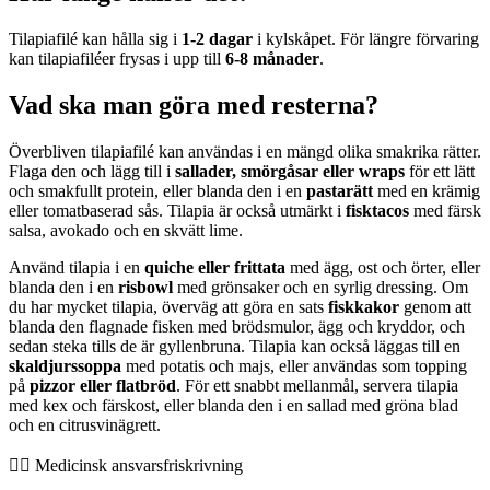
Tilapiafilé kan hålla sig i
1-2 dagar
i kylskåpet. För längre förvaring
kan tilapiafiléer frysas i upp till
6-8 månader
.
Vad ska man göra med resterna?
Överbliven tilapiafilé kan användas i en mängd olika smakrika rätter.
Flaga den och lägg till i
sallader, smörgåsar eller wraps
för ett lätt
och smakfullt protein, eller blanda den i en
pastarätt
med en krämig
eller tomatbaserad sås. Tilapia är också utmärkt i
fisktacos
med färsk
salsa, avokado och en skvätt lime.
Använd tilapia i en
quiche eller frittata
med ägg, ost och örter, eller
blanda den i en
risbowl
med grönsaker och en syrlig dressing. Om
du har mycket tilapia, överväg att göra en sats
fiskkakor
genom att
blanda den flagnade fisken med brödsmulor, ägg och kryddor, och
sedan steka tills de är gyllenbruna. Tilapia kan också läggas till en
skaldjurssoppa
med potatis och majs, eller användas som topping
på
pizzor eller flatbröd
. För ett snabbt mellanmål, servera tilapia
med kex och färskost, eller blanda den i en sallad med gröna blad
och en citrusvinägrett.
👨‍⚕️️ Medicinsk ansvarsfriskrivning