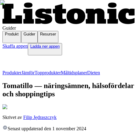
Guider
Produkt
Guider
Resurser
Skaffa appen
Ladda ner appen
Produkter
Jämför
Topprodukter
Måltidsplaner
Dieten
Tomatillo — näringsämnen, hälsofördelar
och shoppingtips
Skrivet av
Filip Jędraszczyk
Senast uppdaterad den
1 november 2024