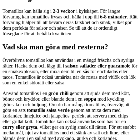
Tomatillos kan hålla sig i
2-3 veckor
i kylskåpet. För längre
förvaring kan tomatillos frysas och hålla i upp till
6-8 månader
. Rätt
förvaring hjälper till att bevara deras färskhet och smak, vilket gör
dem perfekta för salsor och såser. Se till att de är ordentligt
förseglade för att behålla kvaliteten.
Vad ska man göra med resterna?
Överblivna tomatillos kan användas i en mängd fräscha och syrliga
rätter. Hacka dem och lägg till i
salsor, sallader eller guacamole
för
en smakexplosion, eller mixa dem till en
sås
för enchiladas eller
tacos. Tomatillos är också utmärkta när de rostas med vitlök och lök
som en enkel sidorätt eller salsa.
Använd tomatillos i en
grön chili
genom att sjuda dem med kött,
bönor och kryddor, eller blanda dem i en
soppa
med kyckling,
grönsaker och buljong. Om du har många tomatillos, överväg att
göra en sats
tomatillo salsa verde
genom att mixa dem med
koriander, limejuice och jalapeños, perfekt att servera med chips
eller grillat kött. Tomatillos kan också användas som bas för en
curry eller gryta
, vilket ger en syrlig smak till rätten. För ett snabbt
mellanmål, njut av tomatillos med ett stänk av salt och lime, eller
blanda dem i en sallad med avokado, gurka och koriander.