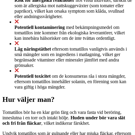
Risk för allergiska reaktioner
hos vissa individer, särskilt de
som är allergiska mot nattskuggeväxter (som tomater eller
paprikor), vilket kan orsaka symptom som klåda, svullnad
eller andningssvårigheter.
Potentiell kontaminering
med bekämpningsmedel om
tomatillos inte kommer från ekologiska leverantörer, vilket
kan innebära hälsorisker om de inte tvättas ordentligt.
Låg näringstäthet
eftersom tomatillos vanligtvis används i
små mängder som en ingrediens i matlagning, vilket ger
begränsade vitaminer eller mineraler jämfört med andra
grönsaker.
Potentiell toxicitet
om de konsumeras råa i stora mängder,
eftersom tomatillos innehåller solanin, en förening som kan
vara giftig i höga mängder.
Hur väljer man?
Tomatillos bör ha en klar grön färg och vara fasta vid beröring,
inneslutna i en torr och intakt hölje.
Huden under bör vara slät
och fri från fläckar
, vilket indikerar färskhet.
Undvik tomatillos som är gulnande eller har mjuka fläckar, eftersom