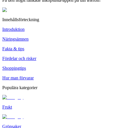
Få den högst rankade inköpslista-appen på din telefon!
Innehållsförteckning
Introduktion
Näringsämnen
Fakta & tips
Fördelar och risker
Shoppingtips
Hur man förvarar
Populära kategorier
Frukt
Grönsaker