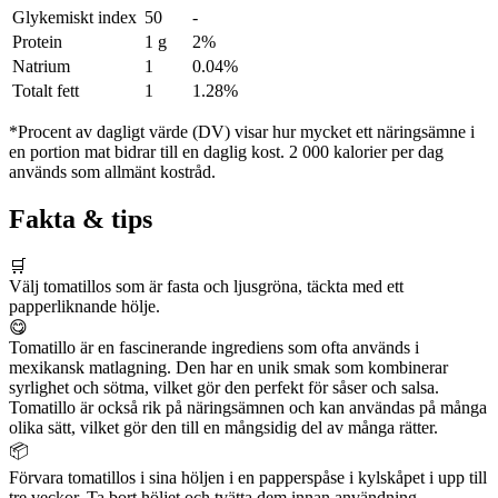
Glykemiskt index
50
-
Protein
1 g
2%
Natrium
1
0.04%
Totalt fett
1
1.28%
*Procent av dagligt värde (DV) visar hur mycket ett näringsämne i
en portion mat bidrar till en daglig kost. 2 000 kalorier per dag
används som allmänt kostråd.
Fakta & tips
🛒
Välj tomatillos som är fasta och ljusgröna, täckta med ett
papperliknande hölje.
😋
Tomatillo är en fascinerande ingrediens som ofta används i
mexikansk matlagning. Den har en unik smak som kombinerar
syrlighet och sötma, vilket gör den perfekt för såser och salsa.
Tomatillo är också rik på näringsämnen och kan användas på många
olika sätt, vilket gör den till en mångsidig del av många rätter.
📦
Förvara tomatillos i sina höljen i en papperspåse i kylskåpet i upp till
tre veckor. Ta bort höljet och tvätta dem innan användning.