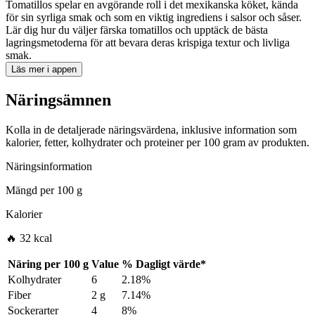
Tomatillos spelar en avgörande roll i det mexikanska köket, kända
för sin syrliga smak och som en viktig ingrediens i salsor och såser.
Lär dig hur du väljer färska tomatillos och upptäck de bästa
lagringsmetoderna för att bevara deras krispiga textur och livliga
smak.
Läs mer i appen
Näringsämnen
Kolla in de detaljerade näringsvärdena, inklusive information som
kalorier, fetter, kolhydrater och proteiner per 100 gram av produkten.
Näringsinformation
Mängd per
100 g
Kalorier
🔥 32 kcal
Näring per
100 g
Value
%
Dagligt värde
*
Kolhydrater
6
2.18%
Fiber
2 g
7.14%
Sockerarter
4
8%