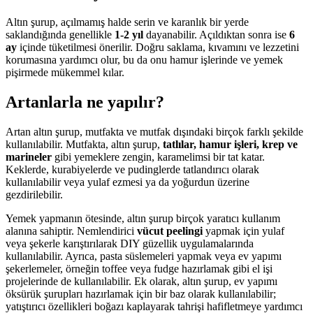
Altın şurup, açılmamış halde serin ve karanlık bir yerde
saklandığında genellikle
1-2 yıl
dayanabilir. Açıldıktan sonra ise
6
ay
içinde tüketilmesi önerilir. Doğru saklama, kıvamını ve lezzetini
korumasına yardımcı olur, bu da onu hamur işlerinde ve yemek
pişirmede mükemmel kılar.
Artanlarla ne yapılır?
Artan altın şurup, mutfakta ve mutfak dışındaki birçok farklı şekilde
kullanılabilir. Mutfakta, altın şurup,
tatlılar, hamur işleri, krep ve
marineler
gibi yemeklere zengin, karamelimsi bir tat katar.
Keklerde, kurabiyelerde ve pudinglerde tatlandırıcı olarak
kullanılabilir veya yulaf ezmesi ya da yoğurdun üzerine
gezdirilebilir.
Yemek yapmanın ötesinde, altın şurup birçok yaratıcı kullanım
alanına sahiptir. Nemlendirici
vücut peelingi
yapmak için yulaf
veya şekerle karıştırılarak DIY güzellik uygulamalarında
kullanılabilir. Ayrıca, pasta süslemeleri yapmak veya ev yapımı
şekerlemeler, örneğin toffee veya fudge hazırlamak gibi el işi
projelerinde de kullanılabilir. Ek olarak, altın şurup, ev yapımı
öksürük şurupları hazırlamak için bir baz olarak kullanılabilir;
yatıştırıcı özellikleri boğazı kaplayarak tahrişi hafifletmeye yardımcı