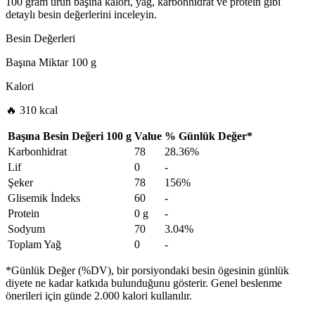
100 gram ürün başına kalori, yağ, karbonhidrat ve protein gibi
detaylı besin değerlerini inceleyin.
Besin Değerleri
Başına Miktar
100 g
Kalori
🔥 310 kcal
Başına Besin Değeri
100 g
Value
%
Günlük Değer
*
Karbonhidrat
78
28.36%
Lif
0
-
Şeker
78
156%
Glisemik İndeks
60
-
Protein
0 g
-
Sodyum
70
3.04%
Toplam Yağ
0
-
*Günlük Değer (%DV), bir porsiyondaki besin ögesinin günlük
diyete ne kadar katkıda bulunduğunu gösterir. Genel beslenme
önerileri için günde 2.000 kalori kullanılır.