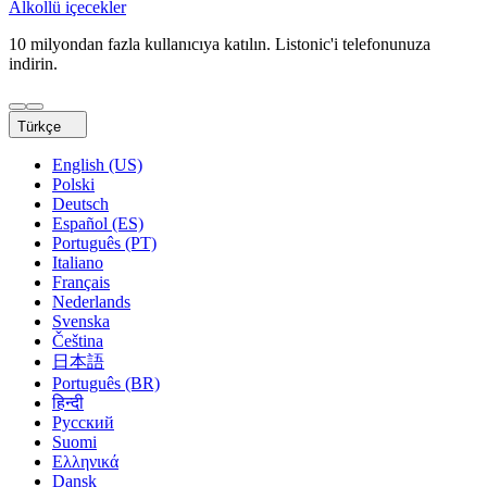
Alkollü i̇çecekler
10 milyondan fazla kullanıcıya katılın. Listonic'i telefonunuza
indirin.
Türkçe
English (US)
Polski
Deutsch
Español (ES)
Português (PT)
Italiano
Français
Nederlands
Svenska
Čeština
日本語
Português (BR)
हिन्दी
Русский
Suomi
Ελληνικά
Dansk