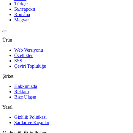
Türkçe
Български
Română
Magyar
Ürün
Web Versiyonu
Özellikler
SSS
Çeviri Topluluğu
Şirket
Hakkımızda
Reklam
Bize Ulaşın
Yasal
Gizlilik Politikası
Şartlar ve Koşullar
Made with
💚
in Poland