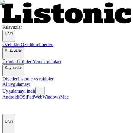
Kılavuzlar
Ürün
Özellikler
Özellik rehberleri
Kılavuzlar
Ürünler
Ürünleri
Yemek planları
Kaynaklar
Diyetler
Listonic vs rakipler
Al uygulamayı
Uygulamayı indir
Android
iOS
iPad
Web
Windows
Mac
Ürün