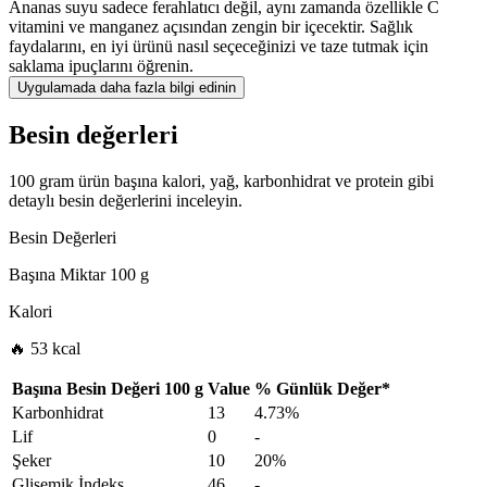
Ananas suyu sadece ferahlatıcı değil, aynı zamanda özellikle C
vitamini ve manganez açısından zengin bir içecektir. Sağlık
faydalarını, en iyi ürünü nasıl seçeceğinizi ve taze tutmak için
saklama ipuçlarını öğrenin.
Uygulamada daha fazla bilgi edinin
Besin değerleri
100 gram ürün başına kalori, yağ, karbonhidrat ve protein gibi
detaylı besin değerlerini inceleyin.
Besin Değerleri
Başına Miktar
100 g
Kalori
🔥 53 kcal
Başına Besin Değeri
100 g
Value
%
Günlük Değer
*
Karbonhidrat
13
4.73%
Lif
0
-
Şeker
10
20%
Glisemik İndeks
46
-