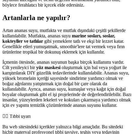
böylece ferahlatıcı bir içecek elde edersiniz.
Artanlarla ne yapılır?
Artan ananas suyu, mutfakta ve mutfak dışındaki çeşitli şekillerde
kullanılabilir. Mutfakta, ananas suyu
marine sosları, soslar,
kokteyller ve tatlılar
gibi yemeklere tatlı ve ekşi bir lezzet katar.
Genellikle etleri yumuşatmak, smoothie'lere tat vermek veya fırın
ürünlerine tropikal bir dokunuş eklemek için kullanılır.
İçmenin ötesinde, ananas suyunun başka birçok kullanımı vardır.
Cilt yenileyici bir
yüz maskesi
oluşturmak için bal veya yoğurt ile
karıştırılarak DIY güzellik tedavilerinde kullanılabilir. Ananas suyu,
yüksek bromelain içeriği sayesinde sindirime yardımcı olmak ve
boğaz ağrılarını yatıştırmak için doğal bir çare olarak da
kullanılabilir. Ayrıca, ananas suyu, kumaşlar veya kağıt için doğal
boyalar oluşturmak gibi el işi projelerinde de değerlendirilebilir. Bazı
insanlar, yüzeylerden lekeleri ve kokuları çıkarmaya yardımcı olmak
için ev yapımı temizlik çözümlerinde ananas suyunu kullanır.
👨‍⚕️️ Tıbbi uyarı
Bu web sitesindeki içerikler yalnızca bilgi amaçlıdır. Bu sitedeki
hiçbir materyal profesyonel tıbbi tavsiye, teşhis veya tedavinin