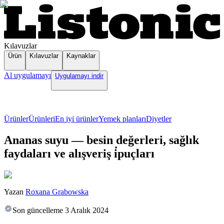
Kılavuzlar
Ürün
Kılavuzlar
Kaynaklar
Al uygulamayı
Uygulamayı indir
Ürünler
Ürünleri
En iyi ürünler
Yemek planları
Diyetler
Ananas suyu — besin değerleri, sağlık
faydaları ve alışveriş i̇puçları
Yazan
Roxana Grabowska
Son güncelleme
3 Aralık 2024