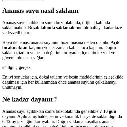
Ananas suyu nasıl saklanır
Ananas suyu açıldıktan sonra buzdolabında, orijinal kabında
saklanmalıdır.
Buzdolabında saklamak
onu bir haftaya kadar taze
ve lezzetli tutar.
Hava ile temas, ananas suyunun bozulmasına neden olabilir.
Açık
bırakmaktan kaçının
ve her zaman kabı sıkıca kapatın. Doğru
saklama, tadını ve besin değerini koruyarak, içmenin lezzetli ve
güvenli olmasını sağlar.
✅ İlginç gerçek
En iyi sonuçlar için, doğal tatların ve besin maddelerinin eşit şekilde
dağılması için her kullanımdan önce ananas suyunu çalkalamayı
unutmayın.
Ne kadar dayanır?
Ananas suyu açıldıktan sonra buzdolabında genellikle
7-10 gün
dayanır. Açılmamış halde, serin ve karanlık bir yerde saklandığında
6-12 ay
tazeliğini koruyabilir. Doğru saklama koşulları, ananas
suyunun tazeliğini ve besin değerini korumasına yardımcı olur,