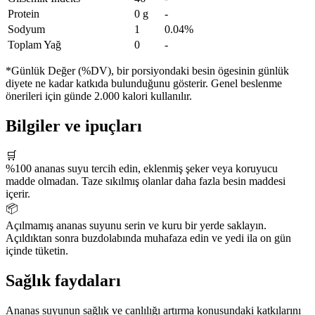
Protein
0 g
-
Sodyum
1
0.04%
Toplam Yağ
0
-
*Günlük Değer (%DV), bir porsiyondaki besin ögesinin günlük
diyete ne kadar katkıda bulunduğunu gösterir. Genel beslenme
önerileri için günde 2.000 kalori kullanılır.
Bilgiler ve ipuçları
🛒
%100 ananas suyu tercih edin, eklenmiş şeker veya koruyucu
madde olmadan. Taze sıkılmış olanlar daha fazla besin maddesi
içerir.
📦
Açılmamış ananas suyunu serin ve kuru bir yerde saklayın.
Açıldıktan sonra buzdolabında muhafaza edin ve yedi ila on gün
içinde tüketin.
Sağlık faydaları
Ananas suyunun sağlık ve canlılığı artırma konusundaki katkılarını