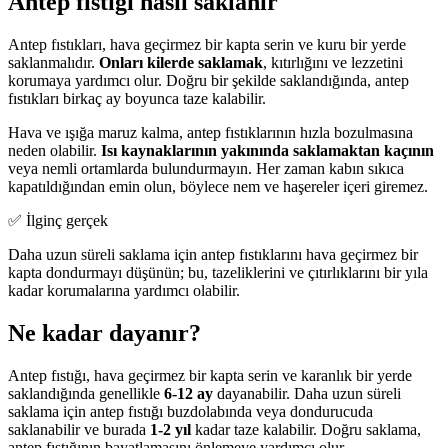
Antep fıstığı nasıl saklanır
Antep fıstıkları, hava geçirmez bir kapta serin ve kuru bir yerde
saklanmalıdır.
Onları kilerde saklamak
, kıtırlığını ve lezzetini
korumaya yardımcı olur. Doğru bir şekilde saklandığında, antep
fıstıkları birkaç ay boyunca taze kalabilir.
Hava ve ışığa maruz kalma, antep fıstıklarının hızla bozulmasına
neden olabilir.
Isı kaynaklarının yakınında saklamaktan kaçının
veya nemli ortamlarda bulundurmayın. Her zaman kabın sıkıca
kapatıldığından emin olun, böylece nem ve haşereler içeri giremez.
✅ İlginç gerçek
Daha uzun süreli saklama için antep fıstıklarını hava geçirmez bir
kapta dondurmayı düşünün; bu, tazeliklerini ve çıtırlıklarını bir yıla
kadar korumalarına yardımcı olabilir.
Ne kadar dayanır?
Antep fıstığı, hava geçirmez bir kapta serin ve karanlık bir yerde
saklandığında genellikle
6-12 ay
dayanabilir. Daha uzun süreli
saklama için antep fıstığı buzdolabında veya dondurucuda
saklanabilir ve burada
1-2 yıl
kadar taze kalabilir. Doğru saklama,
antep fıstığının bayatlamasını önlemeye yardımcı olur.