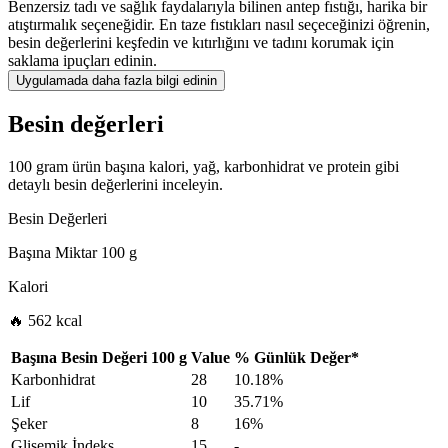
Benzersiz tadı ve sağlık faydalarıyla bilinen antep fıstığı, harika bir
atıştırmalık seçeneğidir. En taze fıstıkları nasıl seçeceğinizi öğrenin,
besin değerlerini keşfedin ve kıtırlığını ve tadını korumak için
saklama ipuçları edinin.
Uygulamada daha fazla bilgi edinin
Besin değerleri
100 gram ürün başına kalori, yağ, karbonhidrat ve protein gibi
detaylı besin değerlerini inceleyin.
Besin Değerleri
Başına Miktar
100 g
Kalori
🔥 562 kcal
Başına Besin Değeri
100 g
Value
%
Günlük Değer
*
Karbonhidrat
28
10.18%
Lif
10
35.71%
Şeker
8
16%
Glisemik İndeks
15
-