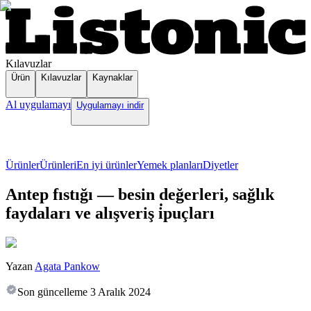
Kılavuzlar
Ürün
Kılavuzlar
Kaynaklar
Al uygulamayı
Uygulamayı indir
Ürünler
Ürünleri
En iyi ürünler
Yemek planları
Diyetler
Antep fıstığı — besin değerleri, sağlık
faydaları ve alışveriş i̇puçları
Yazan
Agata Pankow
Son güncelleme
3 Aralık 2024