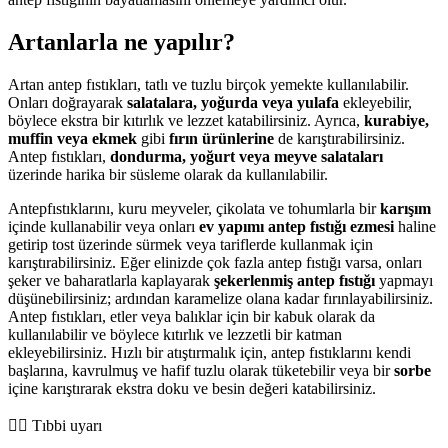
Artanlarla ne yapılır?
Artan antep fıstıkları, tatlı ve tuzlu birçok yemekte kullanılabilir.
Onları doğrayarak
salatalara, yoğurda veya yulafa
ekleyebilir,
böylece ekstra bir kıtırlık ve lezzet katabilirsiniz. Ayrıca,
kurabiye,
muffin veya ekmek
gibi
fırın ürünlerine
de karıştırabilirsiniz.
Antep fıstıkları,
dondurma, yoğurt veya meyve salataları
üzerinde harika bir süsleme olarak da kullanılabilir.
Antepfıstıklarını, kuru meyveler, çikolata ve tohumlarla bir
karışım
içinde kullanabilir veya onları
ev yapımı antep fıstığı ezmesi
haline
getirip tost üzerinde sürmek veya tariflerde kullanmak için
karıştırabilirsiniz. Eğer elinizde çok fazla antep fıstığı varsa, onları
şeker ve baharatlarla kaplayarak
şekerlenmiş antep fıstığı
yapmayı
düşünebilirsiniz; ardından karamelize olana kadar fırınlayabilirsiniz.
Antep fıstıkları, etler veya balıklar için bir kabuk olarak da
kullanılabilir ve böylece kıtırlık ve lezzetli bir katman
ekleyebilirsiniz. Hızlı bir atıştırmalık için, antep fıstıklarını kendi
başlarına, kavrulmuş ve hafif tuzlu olarak tüketebilir veya bir
sorbe
içine karıştırarak ekstra doku ve besin değeri katabilirsiniz.
👨‍⚕️️ Tıbbi uyarı