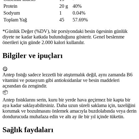
Protein
20 g
40%
Sodyum
1
0.04%
Toplam Yağ
45
57.69%
*Günlük Değer (%DV), bir porsiyondaki besin ögesinin günlük
diyete ne kadar katkıda bulunduğunu gösterir. Genel beslenme
önerileri için günde 2.000 kalori kullanılır.
Bilgiler ve ipuçları
😋
Antep fıstığı sadece lezzetli bir atıştırmalık değil, aynı zamanda B6
vitamini ve potasyum gibi antioksidanlar ve besin maddeleri
açısından da zengindir.
📦
Antep fıstıklarını serin, kuru bir yerde hava geçirmez bir kapta bir
aya kadar saklayabilirsiniz. Daha uzun süreli saklama için, tazeliğini
korumak ve bozulmasını önlemek amacıyla buzdolabında veya derin
dondurucuda muhafaza edin ve altı ay ile bir yıl içinde tüketin.
Sağlık faydaları