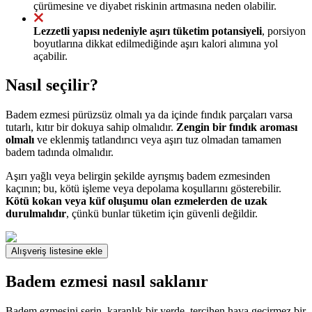
çürümesine ve diyabet riskinin artmasına neden olabilir.
Lezzetli yapısı nedeniyle aşırı tüketim potansiyeli
, porsiyon
boyutlarına dikkat edilmediğinde aşırı kalori alımına yol
açabilir.
Nasıl seçilir?
Badem ezmesi pürüzsüz olmalı ya da içinde fındık parçaları varsa
tutarlı, kıtır bir dokuya sahip olmalıdır.
Zengin bir fındık aroması
olmalı
ve eklenmiş tatlandırıcı veya aşırı tuz olmadan tamamen
badem tadında olmalıdır.
Aşırı yağlı veya belirgin şekilde ayrışmış badem ezmesinden
kaçının; bu, kötü işleme veya depolama koşullarını gösterebilir.
Kötü kokan veya küf oluşumu olan ezmelerden de uzak
durulmalıdır
, çünkü bunlar tüketim için güvenli değildir.
Alışveriş listesine ekle
Badem ezmesi nasıl saklanır
Badem ezmesini serin, karanlık bir yerde, tercihen hava geçirmez bir