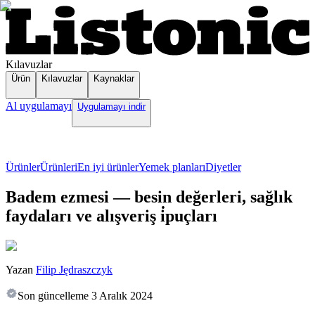
Kılavuzlar
Ürün
Kılavuzlar
Kaynaklar
Al uygulamayı
Uygulamayı indir
Ürünler
Ürünleri
En iyi ürünler
Yemek planları
Diyetler
Badem ezmesi — besin değerleri, sağlık
faydaları ve alışveriş i̇puçları
Yazan
Filip Jędraszczyk
Son güncelleme
3 Aralık 2024