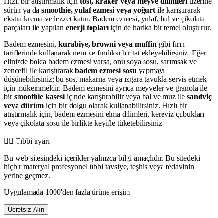
Hızlı bir atıştırmalık için
tost, kraker veya meyve dilimleri
üzerine
sürün ya da
smoothie, yulaf ezmesi veya yoğurt
ile karıştırarak
ekstra krema ve lezzet katın. Badem ezmesi, yulaf, bal ve çikolata
parçaları ile yapılan
enerji topları
için de harika bir temel oluşturur.
Badem ezmesini,
kurabiye, browni veya muffin
gibi fırın
tariflerinde kullanarak nem ve fındıksı bir tat ekleyebilirsiniz. Eğer
elinizde bolca badem ezmesi varsa, onu soya sosu, sarımsak ve
zencefil ile karıştırarak
badem ezmesi sosu
yapmayı
düşünebilirsiniz; bu sos, makarna veya ızgara tavukla servis etmek
için mükemmeldir. Badem ezmesini ayrıca meyveler ve granola ile
bir
smoothie kasesi
içinde karıştırabilir veya bal ve muz ile
sandviç
veya dürüm
için bir dolgu olarak kullanabilirsiniz. Hızlı bir
atıştırmalık için, badem ezmesini elma dilimleri, kereviz çubukları
veya çikolata sosu ile birlikte keyifle tüketebilirsiniz.
👨‍⚕️️ Tıbbi uyarı
Bu web sitesindeki içerikler yalnızca bilgi amaçlıdır. Bu sitedeki
hiçbir materyal profesyonel tıbbi tavsiye, teşhis veya tedavinin
yerine geçmez.
Uygulamada 1000'den fazla ürüne erişim
Ücretsiz Alın