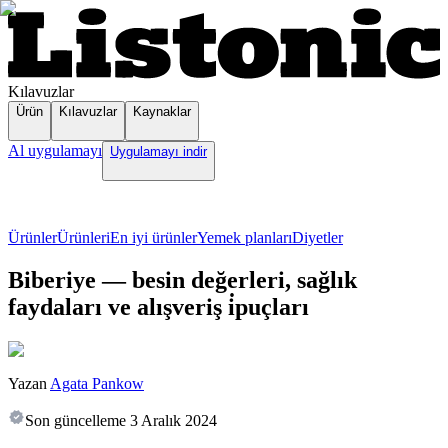
Kılavuzlar
Ürün
Kılavuzlar
Kaynaklar
Al uygulamayı
Uygulamayı indir
Ürünler
Ürünleri
En iyi ürünler
Yemek planları
Diyetler
Biberiye — besin değerleri, sağlık
faydaları ve alışveriş i̇puçları
Yazan
Agata Pankow
Son güncelleme
3 Aralık 2024