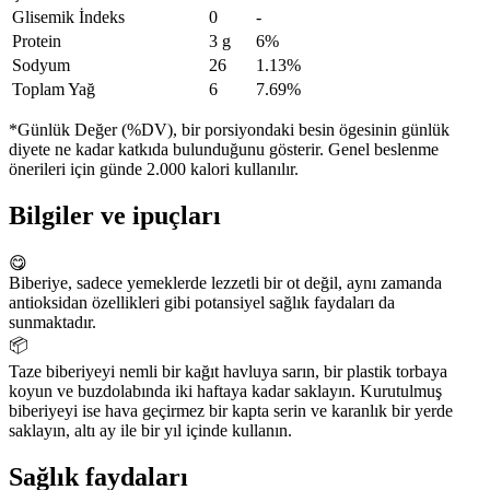
Glisemik İndeks
0
-
Protein
3 g
6%
Sodyum
26
1.13%
Toplam Yağ
6
7.69%
*Günlük Değer (%DV), bir porsiyondaki besin ögesinin günlük
diyete ne kadar katkıda bulunduğunu gösterir. Genel beslenme
önerileri için günde 2.000 kalori kullanılır.
Bilgiler ve ipuçları
😋
Biberiye, sadece yemeklerde lezzetli bir ot değil, aynı zamanda
antioksidan özellikleri gibi potansiyel sağlık faydaları da
sunmaktadır.
📦
Taze biberiyeyi nemli bir kağıt havluya sarın, bir plastik torbaya
koyun ve buzdolabında iki haftaya kadar saklayın. Kurutulmuş
biberiyeyi ise hava geçirmez bir kapta serin ve karanlık bir yerde
saklayın, altı ay ile bir yıl içinde kullanın.
Sağlık faydaları