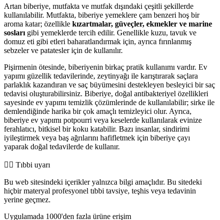
Artan biberiye, mutfakta ve mutfak dışındaki çeşitli şekillerde
kullanılabilir. Mutfakta, biberiye yemeklere çam benzeri hoş bir
aroma katar; özellikle
kızartmalar, güveçler, ekmekler ve marine
sosları
gibi yemeklerde tercih edilir. Genellikle kuzu, tavuk ve
domuz eti gibi etleri baharatlandırmak için, ayrıca fırınlanmış
sebzeler ve patatesler için de kullanılır.
Pişirmenin ötesinde, biberiyenin birkaç pratik kullanımı vardır. Ev
yapımı güzellik tedavilerinde, zeytinyağı ile karıştırarak saçlara
parlaklık kazandıran ve saç büyümesini destekleyen besleyici bir saç
tedavisi oluşturabilirsiniz. Biberiye, doğal antibakteriyel özellikleri
sayesinde ev yapımı temizlik çözümlerinde de kullanılabilir; sirke ile
demlendiğinde harika bir çok amaçlı temizleyici olur. Ayrıca,
biberiye ev yapımı potpourri veya keselerde kullanılarak evinize
ferahlatıcı, bitkisel bir koku katabilir. Bazı insanlar, sindirimi
iyileştirmek veya baş ağrılarını hafifletmek için biberiye çayı
yaparak doğal tedavilerde de kullanır.
👨‍⚕️️ Tıbbi uyarı
Bu web sitesindeki içerikler yalnızca bilgi amaçlıdır. Bu sitedeki
hiçbir materyal profesyonel tıbbi tavsiye, teşhis veya tedavinin
yerine geçmez.
Uygulamada 1000'den fazla ürüne erişim