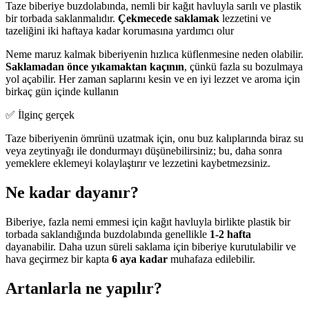
Taze biberiye buzdolabında, nemli bir kağıt havluyla sarılı ve plastik
bir torbada saklanmalıdır.
Çekmecede saklamak
lezzetini ve
tazeliğini iki haftaya kadar korumasına yardımcı olur
Neme maruz kalmak biberiyenin hızlıca küflenmesine neden olabilir.
Saklamadan önce yıkamaktan kaçının
, çünkü fazla su bozulmaya
yol açabilir. Her zaman saplarını kesin ve en iyi lezzet ve aroma için
birkaç gün içinde kullanın
✅ İlginç gerçek
Taze biberiyenin ömrünü uzatmak için, onu buz kalıplarında biraz su
veya zeytinyağı ile dondurmayı düşünebilirsiniz; bu, daha sonra
yemeklere eklemeyi kolaylaştırır ve lezzetini kaybetmezsiniz.
Ne kadar dayanır?
Biberiye, fazla nemi emmesi için kağıt havluyla birlikte plastik bir
torbada saklandığında buzdolabında genellikle
1-2 hafta
dayanabilir. Daha uzun süreli saklama için biberiye kurutulabilir ve
hava geçirmez bir kapta
6 aya kadar
muhafaza edilebilir.
Artanlarla ne yapılır?