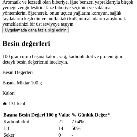
Aromatik ve lezzetli olan biberiye, iğne benzeri yapraklarıyla birçok
yemeği zenginleştirir. Taze biberiye seçimini ve saklama
yöntemlerini öğrenerek, onun uçucu yağlarını koruyun, sağlık
faydalarını keşfedin ve mutfaktaki kullanım alanlarını araştırarak
yemeklerinizi bir üst seviyeye taşıyın.
Uygulamada daha fazla bilgi edinin
Besin değerleri
100 gram ürün başına kalori, yağ, karbonhidrat ve protein gibi
detaylı besin değerlerini inceleyin.
Besin Değerleri
Başına Miktar
100 g
Kalori
🔥 131 kcal
Başına Besin Değeri
100 g
Value
%
Günlük Değer
*
Karbonhidrat
21
7.64%
Lif
14
50%
Şeker
0
-