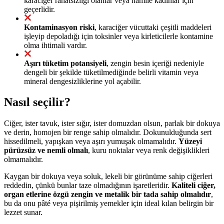
karaciğer rahatsızlığı olanlar veya hamile kadınlar için
geçerlidir.
Kontaminasyon riski
, karaciğer vücuttaki çeşitli maddeleri
işleyip depoladığı için toksinler veya kirleticilerle kontamine
olma ihtimali vardır.
Aşırı tüketim potansiyeli
, zengin besin içeriği nedeniyle
dengeli bir şekilde tüketilmediğinde belirli vitamin veya
mineral dengesizliklerine yol açabilir.
Nasıl seçilir?
Ciğer, ister tavuk, ister sığır, ister domuzdan olsun, parlak bir dokuya
ve derin, homojen bir renge sahip olmalıdır. Dokunulduğunda sert
hissedilmeli, yapışkan veya aşırı yumuşak olmamalıdır.
Yüzeyi
pürüzsüz ve nemli olmalı
, kuru noktalar veya renk değişiklikleri
olmamalıdır.
Kaygan bir dokuya veya soluk, lekeli bir görünüme sahip ciğerleri
reddedin, çünkü bunlar taze olmadığının işaretleridir.
Kaliteli ciğer,
organ etlerine özgü zengin ve metalik bir tada sahip olmalıdır
,
bu da onu pâté veya pişirilmiş yemekler için ideal kılan belirgin bir
lezzet sunar.