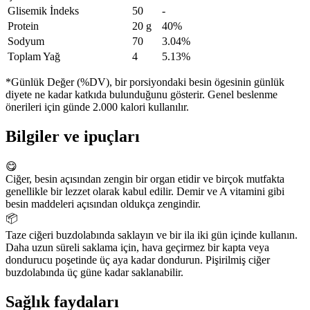
Glisemik İndeks
50
-
Protein
20 g
40%
Sodyum
70
3.04%
Toplam Yağ
4
5.13%
*Günlük Değer (%DV), bir porsiyondaki besin ögesinin günlük
diyete ne kadar katkıda bulunduğunu gösterir. Genel beslenme
önerileri için günde 2.000 kalori kullanılır.
Bilgiler ve ipuçları
😋
Ciğer, besin açısından zengin bir organ etidir ve birçok mutfakta
genellikle bir lezzet olarak kabul edilir. Demir ve A vitamini gibi
besin maddeleri açısından oldukça zengindir.
📦
Taze ciğeri buzdolabında saklayın ve bir ila iki gün içinde kullanın.
Daha uzun süreli saklama için, hava geçirmez bir kapta veya
dondurucu poşetinde üç aya kadar dondurun. Pişirilmiş ciğer
buzdolabında üç güne kadar saklanabilir.
Sağlık faydaları