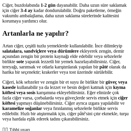
Ciğer, buzdolabında
1-2 gün
dayanabilir. Daha uzun süre saklamak
için ciğer
3-4 ay
kadar dondurulabilir. Doğru paketleme, örneğin
vakumlu ambalajlama, daha uzun saklama sürelerinde kalitesini
korumaya yardımcı olur.
Artanlarla ne yapılır?
Artan ciğer, çeşitli tuzlu yemeklerde kullanılabilir. İnce dilimleyip
salatalara, sandviçlere veya dürümlere
ekleyerek zengin, demir
açısından zengin bir protein kaynağı elde edebilir veya sebzelerle
birlikte
sote
yaparak lezzetli bir yemek hazırlayabilirsiniz. Ciğer,
tereyağı, sarımsak ve otlarla karıştırılarak yapılan bir
pâté
olarak da
harika bir seçenektir; krakerler veya tost üzerinde sürülebilir.
Ciğeri, kök sebzeler ve zengin bir et suyu ile birlikte bir
güveç veya
kasede
kullanabilir ya da lezzet ve besin değeri katmak için
kıyma
köftesi veya sosis
karışımına ekleyebilirsiniz. Eğer elinizde çok
fazla ciğer varsa, çorbalarda veya güveçlerde servis etmek için
ciğer
köftesi
yapmayı düşünebilirsiniz. Ciğer ayrıca ızgara yapılabilir ve
karamelize soğanlar
veya fırınlanmış sebzelerle birlikte servis
edilebilir. Hızlı bir atıştırmalık için, ciğer pâté'sini çıtır ekmekle, turşu
veya hardala eşlik ederek tadını çıkarabilirsiniz.
👨‍⚕️️ Tıbbi uyarı