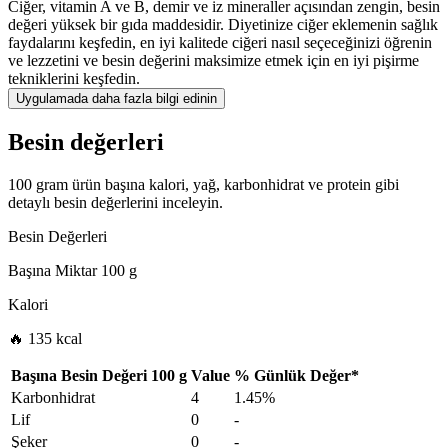
Ciğer, vitamin A ve B, demir ve iz mineraller açısından zengin, besin
değeri yüksek bir gıda maddesidir. Diyetinize ciğer eklemenin sağlık
faydalarını keşfedin, en iyi kalitede ciğeri nasıl seçeceğinizi öğrenin
ve lezzetini ve besin değerini maksimize etmek için en iyi pişirme
tekniklerini keşfedin.
Uygulamada daha fazla bilgi edinin
Besin değerleri
100 gram ürün başına kalori, yağ, karbonhidrat ve protein gibi
detaylı besin değerlerini inceleyin.
Besin Değerleri
Başına Miktar
100 g
Kalori
🔥 135 kcal
Başına Besin Değeri
100 g
Value
%
Günlük Değer
*
Karbonhidrat
4
1.45%
Lif
0
-
Şeker
0
-