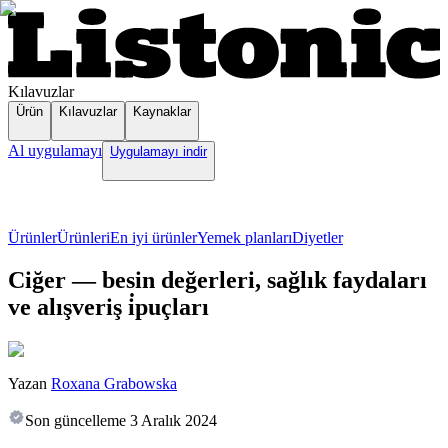
Kılavuzlar
Ürün
Kılavuzlar
Kaynaklar
Al uygulamayı
Uygulamayı indir
Ürünler
Ürünleri
En iyi ürünler
Yemek planları
Diyetler
Ciğer — besin değerleri, sağlık faydaları
ve alışveriş i̇puçları
Yazan
Roxana Grabowska
Son güncelleme
3 Aralık 2024