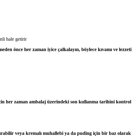
li hale getirir
tmeden önce her zaman iyice çalkalayın, böylece kıvamı ve lezzeti
 için her zaman ambalaj üzerindeki son kullanma tarihini kontrol
ırabilir veya
kremalı muhallebi
ya da
puding
için bir baz olarak