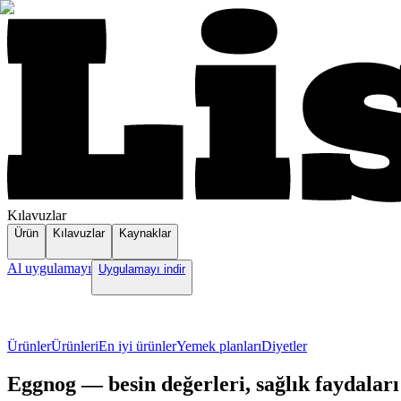
Kılavuzlar
Ürün
Kılavuzlar
Kaynaklar
Al uygulamayı
Uygulamayı indir
Ürünler
Ürünleri
En iyi ürünler
Yemek planları
Diyetler
Eggnog — besin değerleri, sağlık faydaları v