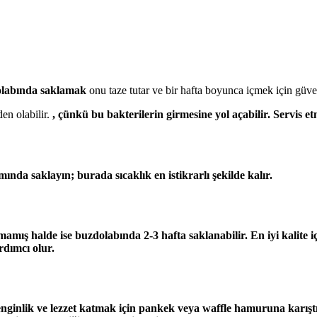
labında saklamak
onu taze tutar ve bir hafta boyunca içmek için güven
en olabilir.
, çünkü bu bakterilerin girmesine yol açabilir. Servis e
da saklayın; burada sıcaklık en istikrarlı şekilde kalır.
lmamış halde ise buzdolabında
2-3 hafta
saklanabilir. En iyi kalite
dımcı olur.
enginlik ve lezzet katmak için
pankek veya waffle hamuruna
karışt