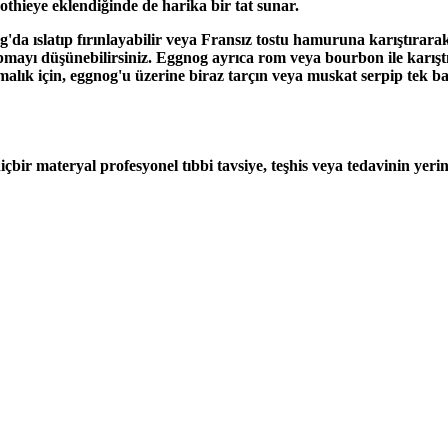
othie
ye eklendiğinde de harika bir tat sunar.
da ıslatıp fırınlayabilir veya
Fransız tostu
hamuruna karıştırarak ş
ayı düşünebilirsiniz. Eggnog ayrıca rom veya bourbon ile karıştı
ırmalık için, eggnog'u üzerine biraz tarçın veya muskat serpip tek başı
hiçbir materyal profesyonel tıbbi tavsiye, teşhis veya tedavinin yeri