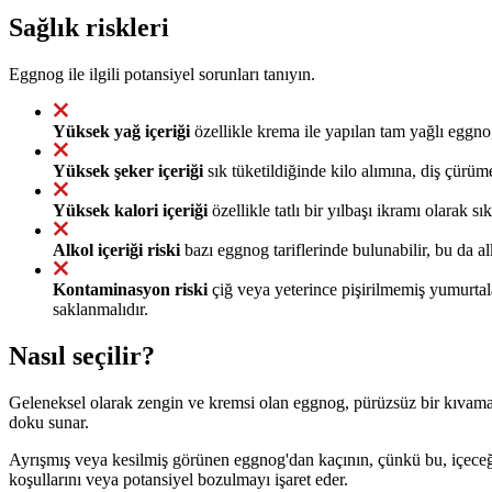
Sağlık riskleri
Eggnog ile ilgili potansiyel sorunları tanıyın.
Yüksek yağ içeriği
özellikle krema ile yapılan tam yağlı eggnog, 
Yüksek şeker içeriği
sık tüketildiğinde kilo alımına, diş çürüme
Yüksek kalori içeriği
özellikle tatlı bir yılbaşı ikramı olarak s
Alkol içeriği riski
bazı eggnog tariflerinde bulunabilir, bu da al
Kontaminasyon riski
çiğ veya yeterince pişirilmemiş yumurtala
saklanmalıdır.
Nasıl seçilir?
Geleneksel olarak zengin ve kremsi olan eggnog, pürüzsüz bir kıvama
doku sunar.
Ayrışmış veya kesilmiş görünen eggnog'dan kaçının, çünkü bu, içeceğin 
koşullarını veya potansiyel bozulmayı işaret eder.