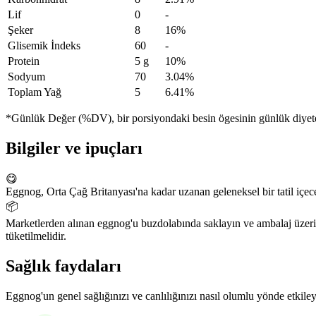
Lif
0
-
Şeker
8
16%
Glisemik İndeks
60
-
Protein
5 g
10%
Sodyum
70
3.04%
Toplam Yağ
5
6.41%
*Günlük Değer (%DV), bir porsiyondaki besin ögesinin günlük diyete n
Bilgiler ve ipuçları
😋
Eggnog, Orta Çağ Britanyası'na kadar uzanan geleneksel bir tatil içeceğ
📦
Marketlerden alınan eggnog'u buzdolabında saklayın ve ambalaj üzeri
tüketilmelidir.
Sağlık faydaları
Eggnog'un genel sağlığınızı ve canlılığınızı nasıl olumlu yönde etkiley