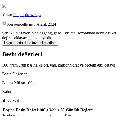
Yazan
Filip Jędraszczyk
Son güncelleme
3 Aralık 2024
Şenlikli bir favori olan eggnog, genellikle tatil sezonunda keyifle tüke
doğru saklayacağınızı keşfedin.
Uygulamada daha fazla bilgi edinin
Besin değerleri
100 gram ürün başına kalori, yağ, karbonhidrat ve protein gibi detaylı 
Besin Değerleri
Başına Miktar
100 g
Kalori
🔥 88 kcal
Başına Besin Değeri
100 g
Value
%
Günlük Değer
*
Karbonhidrat
8
2.91%