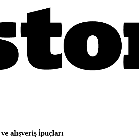
e alışveriş i̇puçları