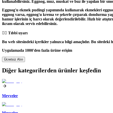
kullanabilirsiniz. Eggnog, muz, muskat ve buz ile yapılan bir
smo
Eggnog'u
ekmek pudingi
yapımında kullanarak ekmekleri eggnog'
eggnog varsa, eggnog'u krema ve şekerle çırparak dondurma yapm
hamur işlerinin
iç harcı olarak değerlendirilebilir. Hızlı bir atışt
ikram olarak servis edebilirsiniz.
👨‍⚕️️ Tıbbi uyarı
Bu web sitesindeki içerikler yalnızca bilgi amaçlıdır. Bu sitedeki 
Uygulamada 1000'den fazla ürüne erişim
Ücretsiz Alın
Diğer kategorilerden ürünler keşfedin
Meyveler
Meyveler