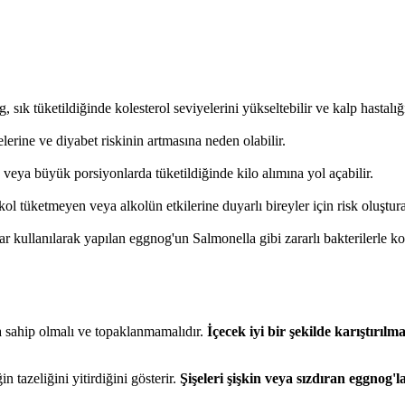
sık tüketildiğinde kolesterol seviyelerini yükseltebilir ve kalp hastalığı r
lerine ve diyabet riskinin artmasına neden olabilir.
ık veya büyük porsiyonlarda tüketildiğinde kilo alımına yol açabilir.
kol tüketmeyen veya alkolün etkilerine duyarlı bireyler için risk oluşturab
r kullanılarak yapılan eggnog'un Salmonella gibi zararlı bakterilerle k
 sahip olmalı ve topaklanmamalıdır.
İçecek iyi bir şekilde karıştırılm
tazeliğini yitirdiğini gösterir.
Şişeleri şişkin veya sızdıran eggnog