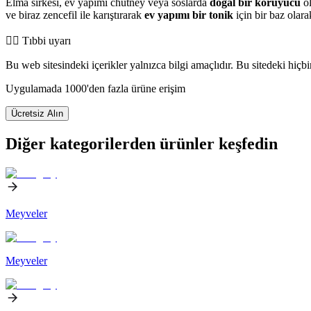
Elma sirkesi, ev yapımı chutney veya soslarda
doğal bir koruyucu
ol
ve biraz zencefil ile karıştırarak
ev yapımı bir tonik
için bir baz olara
👨‍⚕️️ Tıbbi uyarı
Bu web sitesindeki içerikler yalnızca bilgi amaçlıdır. Bu sitedeki hiçb
Uygulamada 1000'den fazla ürüne erişim
Ücretsiz Alın
Diğer kategorilerden ürünler keşfedin
Meyveler
Meyveler