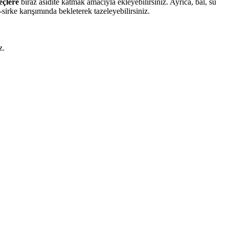
eçlere
biraz asidite katmak amacıyla ekleyebilirsiniz. Ayrıca, bal, su
-sirke karışımında bekleterek tazeleyebilirsiniz.
z.