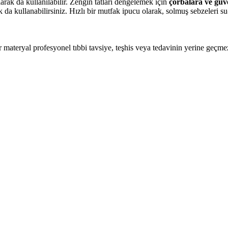
arak da kullanılabilir. Zengin tatları dengelemek için
çorbalara ve güv
k da kullanabilirsiniz. Hızlı bir mutfak ipucu olarak, solmuş sebzeleri su
ir materyal profesyonel tıbbi tavsiye, teşhis veya tedavinin yerine geçme