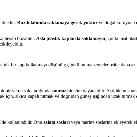
rcih edin.
Buzdolabında saklamaya gerek yoktur
ve doğal koruyucu öz
litesini bozabilir.
Asla plastik kaplarda saklamayın
, çünkü asit plas
tkileyebilir.
 seramik bir kap kullanmayı düşünün; çünkü bu malzemeler asitle daha az
nlık bir yerde saklandığında
sınırsız
bir süre dayanabilir. Açıldıktan sonr
mak için, sıkıca kapalı tutmak ve doğrudan güneş ışığından uzak tutmak e
lde kullanılabilir. Onu
salata sosları
veya marine soslarına ekleyerek ekş