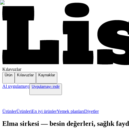
Kılavuzlar
Ürün
Kılavuzlar
Kaynaklar
Al uygulamayı
Uygulamayı indir
Ürünler
Ürünleri
En iyi ürünler
Yemek planları
Diyetler
Elma sirkesi — besin değerleri, sağlık fayda