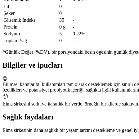
Lif
0
-
Şeker
0
-
Glisemik İndeks
35
-
Protein
0 g
-
Sodyum
5
0.22%
Toplam Yağ
0
-
*Günlük Değer (%DV), bir porsiyondaki besin ögesinin günlük diyete n
Bilgiler ve ipuçları
😋
Bilimsel kanıtlar bu kullanımları tam olarak desteklemek için sınırlı o
özellikleri ve potansiyel probiyotik içeriği, sağlıkla ilgili kullanımların
📦
Elma sirkesini serin ve karanlık bir yerde, örneğin bir kilerde saklayın
Sağlık faydaları
Elma sirkesinin daha sağlıklı bir yaşam tarzını destekleme ve genel iyi