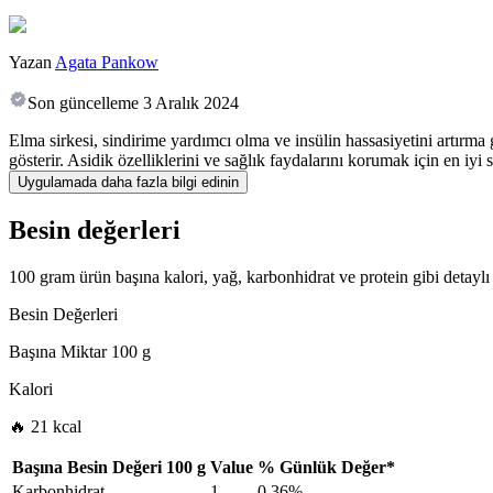
Yazan
Agata Pankow
Son güncelleme
3 Aralık 2024
Elma sirkesi, sindirime yardımcı olma ve insülin hassasiyetini artırma g
gösterir. Asidik özelliklerini ve sağlık faydalarını korumak için en iy
Uygulamada daha fazla bilgi edinin
Besin değerleri
100 gram ürün başına kalori, yağ, karbonhidrat ve protein gibi detaylı 
Besin Değerleri
Başına Miktar
100 g
Kalori
🔥 21 kcal
Başına Besin Değeri
100 g
Value
%
Günlük Değer
*
Karbonhidrat
1
0.36%