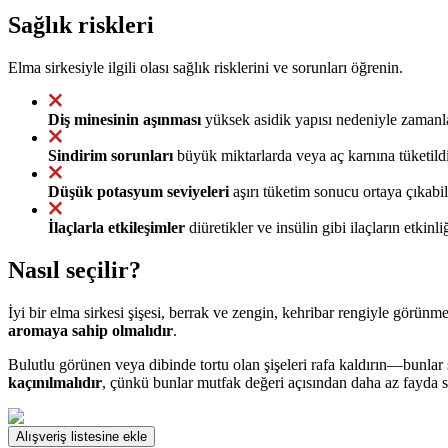
Sağlık riskleri
Elma sirkesiyle ilgili olası sağlık risklerini ve sorunları öğrenin.
Diş minesinin aşınması
yüksek asidik yapısı nedeniyle zamanla d
Sindirim sorunları
büyük miktarlarda veya aç karnına tüketildiğ
Düşük potasyum seviyeleri
aşırı tüketim sonucu ortaya çıkabil
İlaçlarla etkileşimler
diüretikler ve insülin gibi ilaçların etkinli
Nasıl seçilir?
İyi bir elma sirkesi şişesi, berrak ve zengin, kehribar rengiyle görün
aromaya sahip olmalıdır
.
Bulutlu görünen veya dibinde tortu olan şişeleri rafa kaldırın—bunlar s
kaçınılmalıdır
, çünkü bunlar mutfak değeri açısından daha az fayda s
Alışveriş listesine ekle