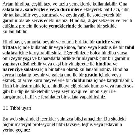
Artan hindiba, çeşitli taze ve tuzlu yemeklerde kullanılabilir. Ona
salatalara, sandviçlere veya dürümlere
ekleyerek hafif acı, çıtır
bir tat katabilir veya sarımsak ve zeytinyağı ile soteleyerek bir
garnitür olarak servis edebilirsiniz. Hindiba, diğer sebzeler ve tercih
ettiğiniz protein ile
sote yemeklerinde
de harika bir şekilde
kullanılabilir.
Hindibayı, yumurta, peynir ve otlarla birlikte bir
quiche veya
frittata
içinde kullanabilir veya kinoa, farro veya kuskus ile bir
tahıl
salatası
içine karıştırabilirsiniz. Eğer elinizde bolca hindiba varsa,
onu zeytinyağı ve baharatlarla birlikte fırınlayarak çıtır bir garnitür
yapmayı düşünebilir veya ekşi bir vinaigrette ile
hindiba ve
narenciye salatası
için bir taban olarak kullanabilirsiniz. Hindiba
ayrıca haşlanıp peynir ve galeta unu ile bir
gratin
içinde veya
ekmek, otlar ve kuru meyvelerle bir
doldurma
içinde karıştırılabilir.
Hızlı bir atıştırmalık için, hindibayı çiğ olarak humus veya ranch sos
gibi bir dip ile tüketebilir veya zeytinyağı ve limon suyu ile
karıştırarak hafif ve ferahlatıcı bir salata yapabilirsiniz.
👨‍⚕️️ Tıbbi uyarı
Bu web sitesindeki içerikler yalnızca bilgi amaçlıdır. Bu sitedeki
hiçbir materyal profesyonel tıbbi tavsiye, teşhis veya tedavinin
yerine geçmez.