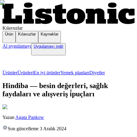
Kılavuzlar
Ürün
Kılavuzlar
Kaynaklar
Al uygulamayı
Uygulamayı indir
Ürünler
Ürünleri
En iyi ürünler
Yemek planları
Diyetler
Hindiba — besin değerleri, sağlık
faydaları ve alışveriş i̇puçları
Yazan
Agata Pankow
Son güncelleme
3 Aralık 2024