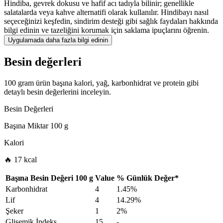
Hindiba, gevrek dokusu ve hafif acı tadıyla bilinir; genellikle
salatalarda veya kahve alternatifi olarak kullanılır. Hindibayı nasıl
seçeceğinizi keşfedin, sindirim desteği gibi sağlık faydaları hakkında
bilgi edinin ve tazeliğini korumak için saklama ipuçlarını öğrenin.
Uygulamada daha fazla bilgi edinin
Besin değerleri
100 gram ürün başına kalori, yağ, karbonhidrat ve protein gibi
detaylı besin değerlerini inceleyin.
Besin Değerleri
Başına Miktar
100 g
Kalori
🔥 17 kcal
Başına Besin Değeri
100 g
Value
%
Günlük Değer
*
Karbonhidrat
4
1.45%
Lif
4
14.29%
Şeker
1
2%
Glisemik İndeks
15
-