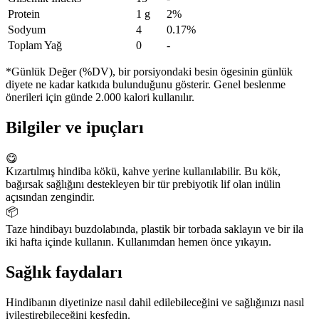
Protein
1 g
2%
Sodyum
4
0.17%
Toplam Yağ
0
-
*Günlük Değer (%DV), bir porsiyondaki besin ögesinin günlük
diyete ne kadar katkıda bulunduğunu gösterir. Genel beslenme
önerileri için günde 2.000 kalori kullanılır.
Bilgiler ve ipuçları
😋
Kızartılmış hindiba kökü, kahve yerine kullanılabilir. Bu kök,
bağırsak sağlığını destekleyen bir tür prebiyotik lif olan inülin
açısından zengindir.
📦
Taze hindibayı buzdolabında, plastik bir torbada saklayın ve bir ila
iki hafta içinde kullanın. Kullanımdan hemen önce yıkayın.
Sağlık faydaları
Hindibanın diyetinize nasıl dahil edilebileceğini ve sağlığınızı nasıl
iyileştirebileceğini keşfedin.