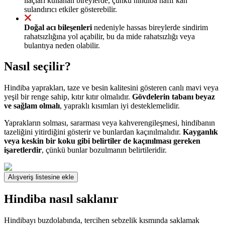
ilaçları kullanan bireylerde, çünkü hindiba hafif kan
sulandırıcı etkiler gösterebilir.
Doğal acı bileşenleri
nedeniyle hassas bireylerde sindirim
rahatsızlığına yol açabilir, bu da mide rahatsızlığı veya
bulantıya neden olabilir.
Nasıl seçilir?
Hindiba yaprakları, taze ve besin kalitesini gösteren canlı mavi veya
yeşil bir renge sahip, kıtır kıtır olmalıdır.
Gövdelerin tabanı beyaz
ve sağlam olmalı
, yapraklı kısımları iyi desteklemelidir.
Yaprakların solması, sararması veya kahverengileşmesi, hindibanın
tazeliğini yitirdiğini gösterir ve bunlardan kaçınılmalıdır.
Kayganlık
veya keskin bir koku gibi belirtiler de kaçınılması gereken
işaretlerdir
, çünkü bunlar bozulmanın belirtileridir.
Alışveriş listesine ekle
Hindiba nasıl saklanır
Hindibayı buzdolabında, tercihen sebzelik kısmında saklamak