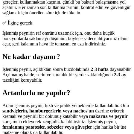
gereçleri kullanmaktan kaçının, çünkü bu bakteri bulaşmasına yol
açabilir. Her zaman son kullanma tarihini kontrol edin ve güvenliğini
sağlamak için önerilen süre içinde tüketin.
✅ İlginç gerçek
İşlenmiş peynirin raf ömrünü uzatmak için, onu daha küçük
porsiyonlarda saklamayı düşünün; böylece sadece ihtiyacınız olanı
açar, geri kalanının hava ile temasını en aza indirirsiniz.
Ne kadar dayanır?
İşlenmiş peynir, açıldıktan sonra buzdolabında
2-3 hafta
dayanabilir.
Açılmamış halde, serin ve karanlık bir yerde saklandığında
2-3 ay
tazeliğini koruyabilir.
Artanlarla ne yapılır?
Artan işlenmiş peynir, hızlı ve pratik yemeklerde kullanılabilir. Onu
sandviçlerin, hamburgerlerin veya nachos'un
üzerine eriterek
kremalı ve peynirli bir dokunuş katabilir veya
makarna ve peynir
karışımına ekleyerek zenginlik katabilirsiniz. İşlenmiş peynir,
fırınlanmış patatesler, sebzeler veya güveçler
için harika bir üst
malzeme olarak da kullanılabilir.