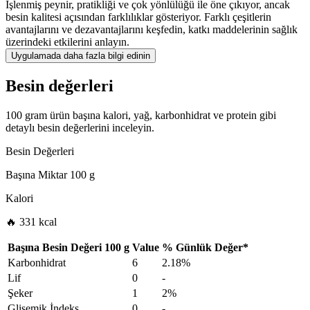
İşlenmiş peynir, pratikliği ve çok yönlülüğü ile öne çıkıyor, ancak
besin kalitesi açısından farklılıklar gösteriyor. Farklı çeşitlerin
avantajlarını ve dezavantajlarını keşfedin, katkı maddelerinin sağlık
üzerindeki etkilerini anlayın.
Uygulamada daha fazla bilgi edinin
Besin değerleri
100 gram ürün başına kalori, yağ, karbonhidrat ve protein gibi
detaylı besin değerlerini inceleyin.
Besin Değerleri
Başına Miktar
100 g
Kalori
🔥 331 kcal
Başına Besin Değeri
100 g
Value
%
Günlük Değer
*
Karbonhidrat
6
2.18%
Lif
0
-
Şeker
1
2%
Glisemik İndeks
0
-