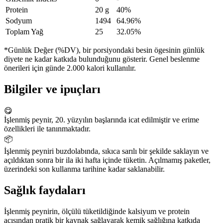
Protein
20 g
40%
Sodyum
1494
64.96%
Toplam Yağ
25
32.05%
*Günlük Değer (%DV), bir porsiyondaki besin ögesinin günlük
diyete ne kadar katkıda bulunduğunu gösterir. Genel beslenme
önerileri için günde 2.000 kalori kullanılır.
Bilgiler ve ipuçları
😋
İşlenmiş peynir, 20. yüzyılın başlarında icat edilmiştir ve erime
özellikleri ile tanınmaktadır.
📦
İşlenmiş peyniri buzdolabında, sıkıca sarılı bir şekilde saklayın ve
açıldıktan sonra bir ila iki hafta içinde tüketin. Açılmamış paketler,
üzerindeki son kullanma tarihine kadar saklanabilir.
Sağlık faydaları
İşlenmiş peynirin, ölçülü tüketildiğinde kalsiyum ve protein
açısından pratik bir kaynak sağlayarak kemik sağlığına katkıda