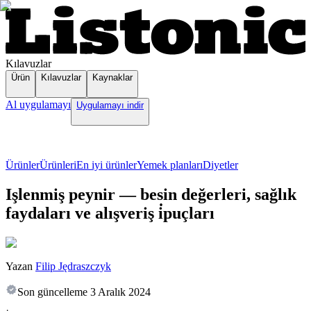
Kılavuzlar
Ürün
Kılavuzlar
Kaynaklar
Al uygulamayı
Uygulamayı indir
Ürünler
Ürünleri
En iyi ürünler
Yemek planları
Diyetler
Işlenmiş peynir — besin değerleri, sağlık
faydaları ve alışveriş i̇puçları
Yazan
Filip Jędraszczyk
Son güncelleme
3 Aralık 2024