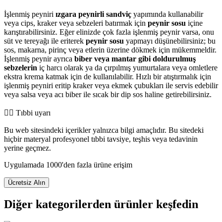
İşlenmiş peyniri
ızgara peynirli sandviç
yapımında kullanabilir
veya cips, kraker veya sebzeleri batırmak için
peynir sosu
içine
karıştırabilirsiniz. Eğer elinizde çok fazla işlenmiş peynir varsa, onu
süt ve tereyağı ile eriterek
peynir sosu
yapmayı düşünebilirsiniz; bu
sos, makarna, pirinç veya etlerin üzerine dökmek için mükemmeldir.
İşlenmiş peynir ayrıca
biber veya mantar gibi doldurulmuş
sebzelerin
iç harcı olarak ya da çırpılmış yumurtalara veya omletlere
ekstra krema katmak için de kullanılabilir. Hızlı bir atıştırmalık için
işlenmiş peyniri eritip kraker veya ekmek çubukları ile servis edebilir
veya salsa veya acı biber ile sıcak bir dip sos haline getirebilirsiniz.
👨‍⚕️️ Tıbbi uyarı
Bu web sitesindeki içerikler yalnızca bilgi amaçlıdır. Bu sitedeki
hiçbir materyal profesyonel tıbbi tavsiye, teşhis veya tedavinin
yerine geçmez.
Uygulamada 1000'den fazla ürüne erişim
Ücretsiz Alın
Diğer kategorilerden ürünler keşfedin