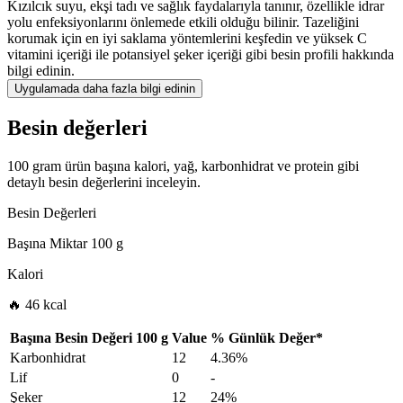
Kızılcık suyu, ekşi tadı ve sağlık faydalarıyla tanınır, özellikle idrar
yolu enfeksiyonlarını önlemede etkili olduğu bilinir. Tazeliğini
korumak için en iyi saklama yöntemlerini keşfedin ve yüksek C
vitamini içeriği ile potansiyel şeker içeriği gibi besin profili hakkında
bilgi edinin.
Uygulamada daha fazla bilgi edinin
Besin değerleri
100 gram ürün başına kalori, yağ, karbonhidrat ve protein gibi
detaylı besin değerlerini inceleyin.
Besin Değerleri
Başına Miktar
100 g
Kalori
🔥 46 kcal
Başına Besin Değeri
100 g
Value
%
Günlük Değer
*
Karbonhidrat
12
4.36%
Lif
0
-
Şeker
12
24%