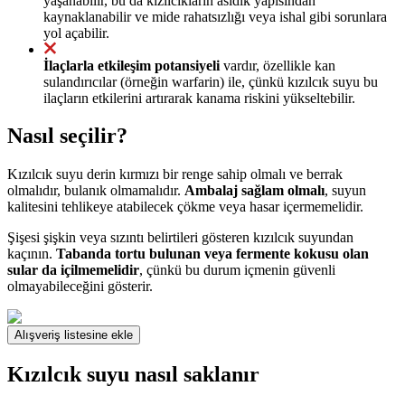
yaşanabilir, bu da kızılcıkların asidik yapısından
kaynaklanabilir ve mide rahatsızlığı veya ishal gibi sorunlara
yol açabilir.
İlaçlarla etkileşim potansiyeli
vardır, özellikle kan
sulandırıcılar (örneğin warfarin) ile, çünkü kızılcık suyu bu
ilaçların etkilerini artırarak kanama riskini yükseltebilir.
Nasıl seçilir?
Kızılcık suyu derin kırmızı bir renge sahip olmalı ve berrak
olmalıdır, bulanık olmamalıdır.
Ambalaj sağlam olmalı
, suyun
kalitesini tehlikeye atabilecek çökme veya hasar içermemelidir.
Şişesi şişkin veya sızıntı belirtileri gösteren kızılcık suyundan
kaçının.
Tabanda tortu bulunan veya fermente kokusu olan
sular da içilmemelidir
, çünkü bu durum içmenin güvenli
olmayabileceğini gösterir.
Alışveriş listesine ekle
Kızılcık suyu nasıl saklanır