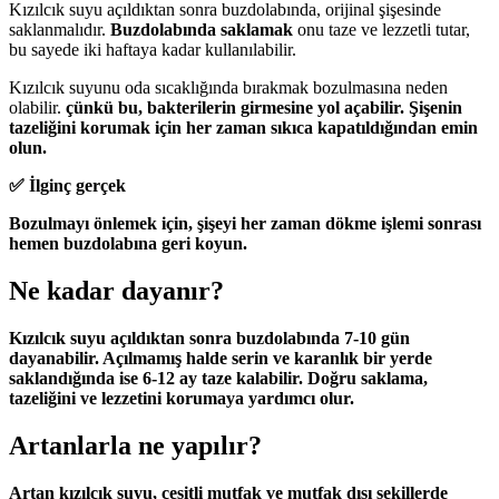
Kızılcık suyu açıldıktan sonra buzdolabında, orijinal şişesinde
saklanmalıdır.
Buzdolabında saklamak
onu taze ve lezzetli tutar,
bu sayede iki haftaya kadar kullanılabilir.
Kızılcık suyunu oda sıcaklığında bırakmak bozulmasına neden
olabilir.
çünkü bu, bakterilerin girmesine yol açabilir. Şişenin
tazeliğini korumak için her zaman sıkıca kapatıldığından emin
olun.
✅ İlginç gerçek
Bozulmayı önlemek için, şişeyi her zaman dökme işlemi sonrası
hemen buzdolabına geri koyun.
Ne kadar dayanır?
Kızılcık suyu açıldıktan sonra buzdolabında
7-10 gün
dayanabilir. Açılmamış halde serin ve karanlık bir yerde
saklandığında ise
6-12 ay
taze kalabilir. Doğru saklama,
tazeliğini ve lezzetini korumaya yardımcı olur.
Artanlarla ne yapılır?
Artan kızılcık suyu, çeşitli mutfak ve mutfak dışı şekillerde