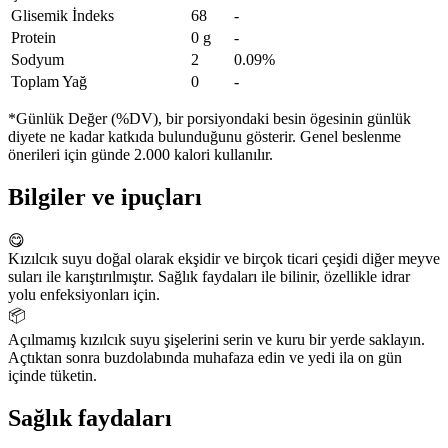
Glisemik İndeks
68
-
Protein
0 g
-
Sodyum
2
0.09%
Toplam Yağ
0
-
*Günlük Değer (%DV), bir porsiyondaki besin ögesinin günlük
diyete ne kadar katkıda bulunduğunu gösterir. Genel beslenme
önerileri için günde 2.000 kalori kullanılır.
Bilgiler ve ipuçları
😋
Kızılcık suyu doğal olarak ekşidir ve birçok ticari çeşidi diğer meyve
suları ile karıştırılmıştır. Sağlık faydaları ile bilinir, özellikle idrar
yolu enfeksiyonları için.
📦
Açılmamış kızılcık suyu şişelerini serin ve kuru bir yerde saklayın.
Açtıktan sonra buzdolabında muhafaza edin ve yedi ila on gün
içinde tüketin.
Sağlık faydaları