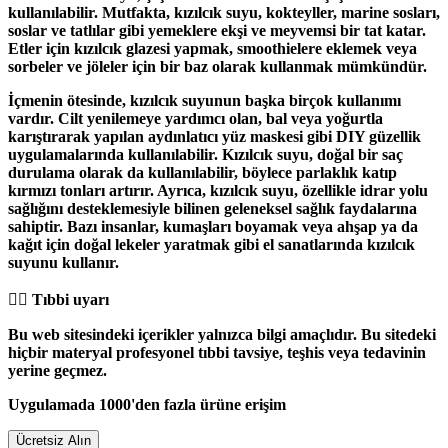
kullanılabilir. Mutfakta, kızılcık suyu,
kokteyller, marine sosları,
soslar ve tatlılar
gibi yemeklere ekşi ve meyvemsi bir tat katar.
Etler için kızılcık glazesi yapmak, smoothielere eklemek veya
sorbeler ve jöleler için bir baz olarak kullanmak mümkündür.
İçmenin ötesinde, kızılcık suyunun başka birçok kullanımı
vardır. Cilt yenilemeye yardımcı olan, bal veya yoğurtla
karıştırarak yapılan aydınlatıcı
yüz maskesi
gibi DIY güzellik
uygulamalarında kullanılabilir. Kızılcık suyu, doğal bir saç
durulama olarak da kullanılabilir, böylece parlaklık katıp
kırmızı tonları artırır. Ayrıca, kızılcık suyu, özellikle idrar yolu
sağlığını desteklemesiyle bilinen geleneksel sağlık faydalarına
sahiptir. Bazı insanlar, kumaşları boyamak veya ahşap ya da
kağıt için doğal lekeler yaratmak gibi el sanatlarında kızılcık
suyunu kullanır.
👨‍⚕️️ Tıbbi uyarı
Bu web sitesindeki içerikler yalnızca bilgi amaçlıdır. Bu sitedeki
hiçbir materyal profesyonel tıbbi tavsiye, teşhis veya tedavinin
yerine geçmez.
Uygulamada 1000'den fazla ürüne erişim
Ücretsiz Alın