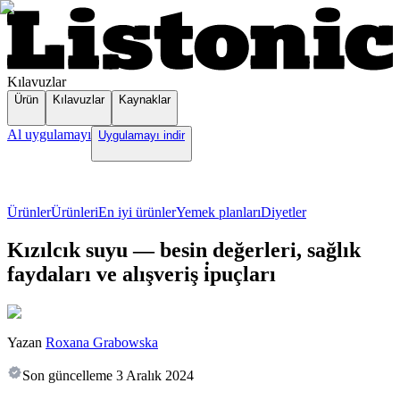
Kılavuzlar
Ürün
Kılavuzlar
Kaynaklar
Al uygulamayı
Uygulamayı indir
Ürünler
Ürünleri
En iyi ürünler
Yemek planları
Diyetler
Kızılcık suyu — besin değerleri, sağlık
faydaları ve alışveriş i̇puçları
Yazan
Roxana Grabowska
Son güncelleme
3 Aralık 2024