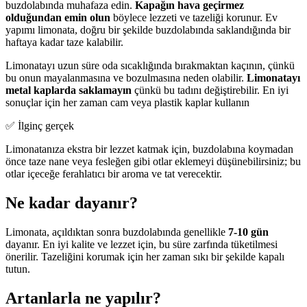
buzdolabında muhafaza edin.
Kapağın hava geçirmez
olduğundan emin olun
böylece lezzeti ve tazeliği korunur. Ev
yapımı limonata, doğru bir şekilde buzdolabında saklandığında bir
haftaya kadar taze kalabilir.
Limonatayı uzun süre oda sıcaklığında bırakmaktan kaçının, çünkü
bu onun mayalanmasına ve bozulmasına neden olabilir.
Limonatayı
metal kaplarda saklamayın
çünkü bu tadını değiştirebilir. En iyi
sonuçlar için her zaman cam veya plastik kaplar kullanın
✅ İlginç gerçek
Limonatanıza ekstra bir lezzet katmak için, buzdolabına koymadan
önce taze nane veya fesleğen gibi otlar eklemeyi düşünebilirsiniz; bu
otlar içeceğe ferahlatıcı bir aroma ve tat verecektir.
Ne kadar dayanır?
Limonata, açıldıktan sonra buzdolabında genellikle
7-10 gün
dayanır. En iyi kalite ve lezzet için, bu süre zarfında tüketilmesi
önerilir. Tazeliğini korumak için her zaman sıkı bir şekilde kapalı
tutun.
Artanlarla ne yapılır?