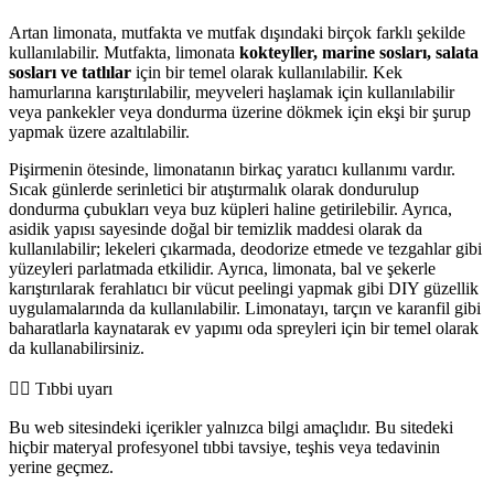
Artan limonata, mutfakta ve mutfak dışındaki birçok farklı şekilde
kullanılabilir. Mutfakta, limonata
kokteyller, marine sosları, salata
sosları ve tatlılar
için bir temel olarak kullanılabilir. Kek
hamurlarına karıştırılabilir, meyveleri haşlamak için kullanılabilir
veya pankekler veya dondurma üzerine dökmek için ekşi bir şurup
yapmak üzere azaltılabilir.
Pişirmenin ötesinde, limonatanın birkaç yaratıcı kullanımı vardır.
Sıcak günlerde serinletici bir atıştırmalık olarak dondurulup
dondurma çubukları veya buz küpleri haline getirilebilir. Ayrıca,
asidik yapısı sayesinde doğal bir temizlik maddesi olarak da
kullanılabilir; lekeleri çıkarmada, deodorize etmede ve tezgahlar gibi
yüzeyleri parlatmada etkilidir. Ayrıca, limonata, bal ve şekerle
karıştırılarak ferahlatıcı bir vücut peelingi yapmak gibi DIY güzellik
uygulamalarında da kullanılabilir. Limonatayı, tarçın ve karanfil gibi
baharatlarla kaynatarak ev yapımı oda spreyleri için bir temel olarak
da kullanabilirsiniz.
👨‍⚕️️ Tıbbi uyarı
Bu web sitesindeki içerikler yalnızca bilgi amaçlıdır. Bu sitedeki
hiçbir materyal profesyonel tıbbi tavsiye, teşhis veya tedavinin
yerine geçmez.