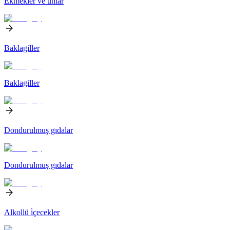
Ekmekler ve unlar
Baklagiller
Baklagiller
Dondurulmuş gıdalar
Dondurulmuş gıdalar
Alkollü i̇çecekler