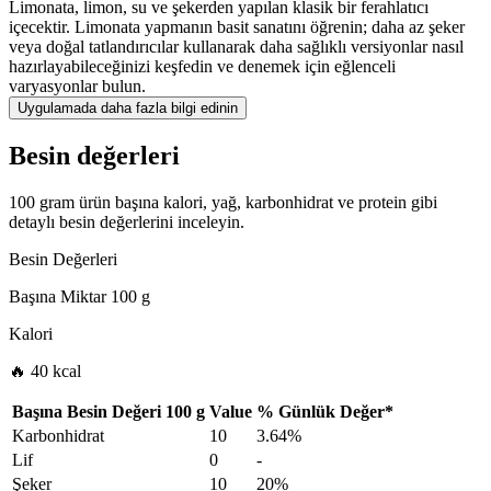
Limonata, limon, su ve şekerden yapılan klasik bir ferahlatıcı
içecektir. Limonata yapmanın basit sanatını öğrenin; daha az şeker
veya doğal tatlandırıcılar kullanarak daha sağlıklı versiyonlar nasıl
hazırlayabileceğinizi keşfedin ve denemek için eğlenceli
varyasyonlar bulun.
Uygulamada daha fazla bilgi edinin
Besin değerleri
100 gram ürün başına kalori, yağ, karbonhidrat ve protein gibi
detaylı besin değerlerini inceleyin.
Besin Değerleri
Başına Miktar
100 g
Kalori
🔥 40 kcal
Başına Besin Değeri
100 g
Value
%
Günlük Değer
*
Karbonhidrat
10
3.64%
Lif
0
-
Şeker
10
20%