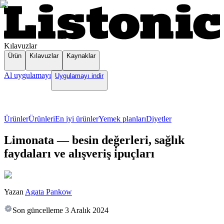
Kılavuzlar
Ürün
Kılavuzlar
Kaynaklar
Al uygulamayı
Uygulamayı indir
Ürünler
Ürünleri
En iyi ürünler
Yemek planları
Diyetler
Limonata — besin değerleri, sağlık
faydaları ve alışveriş i̇puçları
Yazan
Agata Pankow
Son güncelleme
3 Aralık 2024