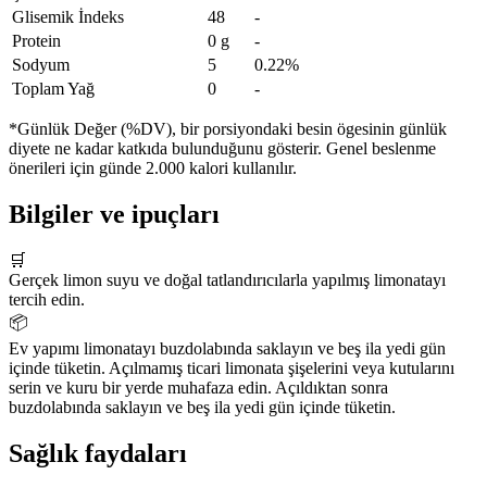
Glisemik İndeks
48
-
Protein
0 g
-
Sodyum
5
0.22%
Toplam Yağ
0
-
*Günlük Değer (%DV), bir porsiyondaki besin ögesinin günlük
diyete ne kadar katkıda bulunduğunu gösterir. Genel beslenme
önerileri için günde 2.000 kalori kullanılır.
Bilgiler ve ipuçları
🛒
Gerçek limon suyu ve doğal tatlandırıcılarla yapılmış limonatayı
tercih edin.
📦
Ev yapımı limonatayı buzdolabında saklayın ve beş ila yedi gün
içinde tüketin. Açılmamış ticari limonata şişelerini veya kutularını
serin ve kuru bir yerde muhafaza edin. Açıldıktan sonra
buzdolabında saklayın ve beş ila yedi gün içinde tüketin.
Sağlık faydaları