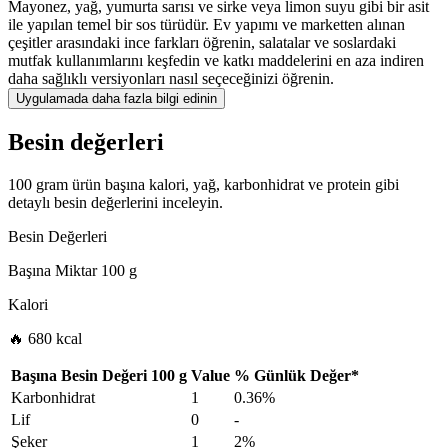
Mayonez, yağ, yumurta sarısı ve sirke veya limon suyu gibi bir asit
ile yapılan temel bir sos türüdür. Ev yapımı ve marketten alınan
çeşitler arasındaki ince farkları öğrenin, salatalar ve soslardaki
mutfak kullanımlarını keşfedin ve katkı maddelerini en aza indiren
daha sağlıklı versiyonları nasıl seçeceğinizi öğrenin.
Uygulamada daha fazla bilgi edinin
Besin değerleri
100 gram ürün başına kalori, yağ, karbonhidrat ve protein gibi
detaylı besin değerlerini inceleyin.
Besin Değerleri
Başına Miktar
100 g
Kalori
🔥 680 kcal
Başına Besin Değeri
100 g
Value
%
Günlük Değer
*
Karbonhidrat
1
0.36%
Lif
0
-
Şeker
1
2%