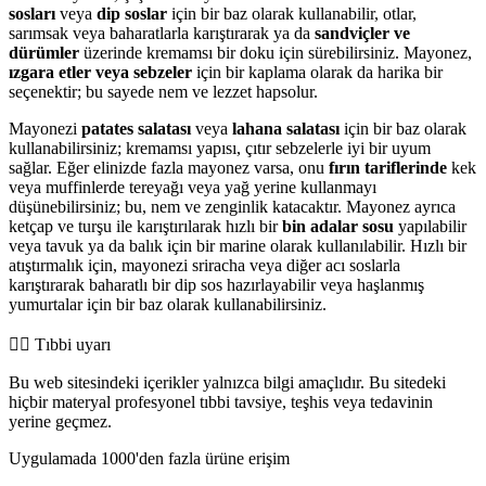
sosları
veya
dip soslar
için bir baz olarak kullanabilir, otlar,
sarımsak veya baharatlarla karıştırarak ya da
sandviçler ve
dürümler
üzerinde kremamsı bir doku için sürebilirsiniz. Mayonez,
ızgara etler veya sebzeler
için bir kaplama olarak da harika bir
seçenektir; bu sayede nem ve lezzet hapsolur.
Mayonezi
patates salatası
veya
lahana salatası
için bir baz olarak
kullanabilirsiniz; kremamsı yapısı, çıtır sebzelerle iyi bir uyum
sağlar. Eğer elinizde fazla mayonez varsa, onu
fırın tariflerinde
kek
veya muffinlerde tereyağı veya yağ yerine kullanmayı
düşünebilirsiniz; bu, nem ve zenginlik katacaktır. Mayonez ayrıca
ketçap ve turşu ile karıştırılarak hızlı bir
bin adalar sosu
yapılabilir
veya tavuk ya da balık için bir marine olarak kullanılabilir. Hızlı bir
atıştırmalık için, mayonezi sriracha veya diğer acı soslarla
karıştırarak baharatlı bir dip sos hazırlayabilir veya haşlanmış
yumurtalar için bir baz olarak kullanabilirsiniz.
👨‍⚕️️ Tıbbi uyarı
Bu web sitesindeki içerikler yalnızca bilgi amaçlıdır. Bu sitedeki
hiçbir materyal profesyonel tıbbi tavsiye, teşhis veya tedavinin
yerine geçmez.
Uygulamada 1000'den fazla ürüne erişim