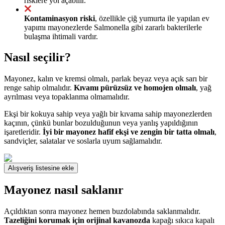
risklere yol açabilir.
Kontaminasyon riski
, özellikle çiğ yumurta ile yapılan ev
yapımı mayonezlerde Salmonella gibi zararlı bakterilerle
bulaşma ihtimali vardır.
Nasıl seçilir?
Mayonez, kalın ve kremsi olmalı, parlak beyaz veya açık sarı bir
renge sahip olmalıdır.
Kıvamı pürüzsüz ve homojen olmalı
, yağ
ayrılması veya topaklanma olmamalıdır.
Ekşi bir kokuya sahip veya yağlı bir kıvama sahip mayonezlerden
kaçının, çünkü bunlar bozulduğunun veya yanlış yapıldığının
işaretleridir.
İyi bir mayonez hafif ekşi ve zengin bir tatta olmalı
,
sandviçler, salatalar ve soslarla uyum sağlamalıdır.
Alışveriş listesine ekle
Mayonez nasıl saklanır
Açıldıktan sonra mayonez hemen buzdolabında saklanmalıdır.
Tazeliğini korumak için orijinal kavanozda
kapağı sıkıca kapalı