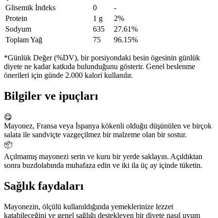
Glisemik İndeks
0
-
Protein
1 g
2%
Sodyum
635
27.61%
Toplam Yağ
75
96.15%
*Günlük Değer (%DV), bir porsiyondaki besin ögesinin günlük
diyete ne kadar katkıda bulunduğunu gösterir. Genel beslenme
önerileri için günde 2.000 kalori kullanılır.
Bilgiler ve ipuçları
😋
Mayonez, Fransa veya İspanya kökenli olduğu düşünülen ve birçok
salata ile sandviçte vazgeçilmez bir malzeme olan bir sostur.
📦
Açılmamış mayonezi serin ve kuru bir yerde saklayın. Açıldıktan
sonra buzdolabında muhafaza edin ve iki ila üç ay içinde tüketin.
Sağlık faydaları
Mayonezin, ölçülü kullanıldığında yemeklerinize lezzet
katabileceğini ve genel sağlığı destekleyen bir diyete nasıl uyum