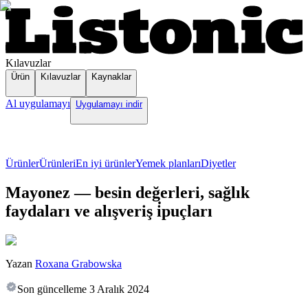
Kılavuzlar
Ürün
Kılavuzlar
Kaynaklar
Al uygulamayı
Uygulamayı indir
Ürünler
Ürünleri
En iyi ürünler
Yemek planları
Diyetler
Mayonez — besin değerleri, sağlık
faydaları ve alışveriş i̇puçları
Yazan
Roxana Grabowska
Son güncelleme
3 Aralık 2024