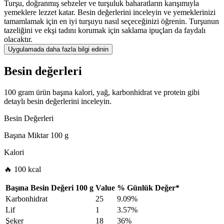
Turşu, doğranmış sebzeler ve turşuluk baharatların karışımıyla
yemeklere lezzet katar. Besin değerlerini inceleyin ve yemeklerinizi
tamamlamak için en iyi turşuyu nasıl seçeceğinizi öğrenin. Turşunun
tazeliğini ve ekşi tadını korumak için saklama ipuçları da faydalı
olacaktır.
Uygulamada daha fazla bilgi edinin
Besin değerleri
100 gram ürün başına kalori, yağ, karbonhidrat ve protein gibi
detaylı besin değerlerini inceleyin.
Besin Değerleri
Başına Miktar
100 g
Kalori
🔥 100 kcal
Başına Besin Değeri
100 g
Value
%
Günlük Değer
*
Karbonhidrat
25
9.09%
Lif
1
3.57%
Şeker
18
36%