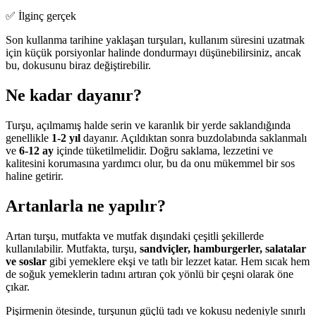
✅ İlginç gerçek
Son kullanma tarihine yaklaşan turşuları, kullanım süresini uzatmak
için küçük porsiyonlar halinde dondurmayı düşünebilirsiniz, ancak
bu, dokusunu biraz değiştirebilir.
Ne kadar dayanır?
Turşu, açılmamış halde serin ve karanlık bir yerde saklandığında
genellikle
1-2 yıl
dayanır. Açıldıktan sonra buzdolabında saklanmalı
ve
6-12 ay
içinde tüketilmelidir. Doğru saklama, lezzetini ve
kalitesini korumasına yardımcı olur, bu da onu mükemmel bir sos
haline getirir.
Artanlarla ne yapılır?
Artan turşu, mutfakta ve mutfak dışındaki çeşitli şekillerde
kullanılabilir. Mutfakta, turşu,
sandviçler, hamburgerler, salatalar
ve soslar
gibi yemeklere ekşi ve tatlı bir lezzet katar. Hem sıcak hem
de soğuk yemeklerin tadını artıran çok yönlü bir çeşni olarak öne
çıkar.
Pişirmenin ötesinde, turşunun güçlü tadı ve kokusu nedeniyle sınırlı