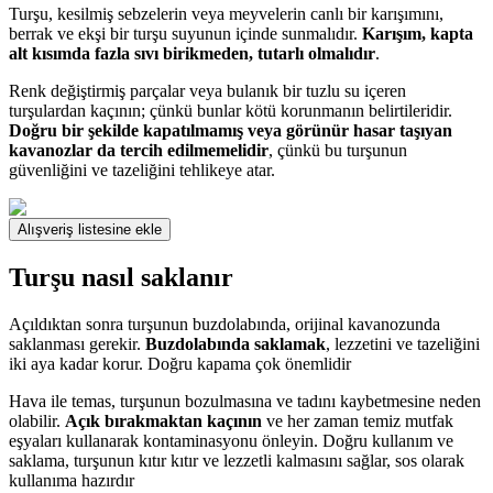
Turşu, kesilmiş sebzelerin veya meyvelerin canlı bir karışımını,
berrak ve ekşi bir turşu suyunun içinde sunmalıdır.
Karışım, kapta
alt kısımda fazla sıvı birikmeden, tutarlı olmalıdır
.
Renk değiştirmiş parçalar veya bulanık bir tuzlu su içeren
turşulardan kaçının; çünkü bunlar kötü korunmanın belirtileridir.
Doğru bir şekilde kapatılmamış veya görünür hasar taşıyan
kavanozlar da tercih edilmemelidir
, çünkü bu turşunun
güvenliğini ve tazeliğini tehlikeye atar.
Alışveriş listesine ekle
Turşu nasıl saklanır
Açıldıktan sonra turşunun buzdolabında, orijinal kavanozunda
saklanması gerekir.
Buzdolabında saklamak
, lezzetini ve tazeliğini
iki aya kadar korur. Doğru kapama çok önemlidir
Hava ile temas, turşunun bozulmasına ve tadını kaybetmesine neden
olabilir.
Açık bırakmaktan kaçının
ve her zaman temiz mutfak
eşyaları kullanarak kontaminasyonu önleyin. Doğru kullanım ve
saklama, turşunun kıtır kıtır ve lezzetli kalmasını sağlar, sos olarak
kullanıma hazırdır