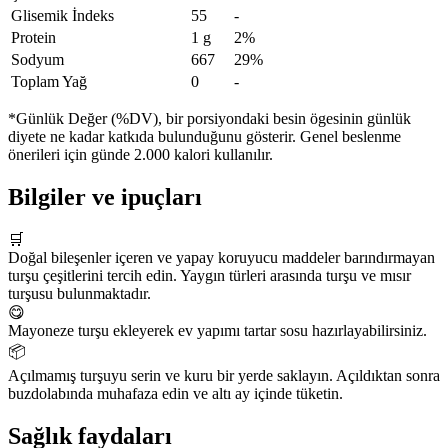
Glisemik İndeks
55
-
Protein
1 g
2%
Sodyum
667
29%
Toplam Yağ
0
-
*Günlük Değer (%DV), bir porsiyondaki besin ögesinin günlük
diyete ne kadar katkıda bulunduğunu gösterir. Genel beslenme
önerileri için günde 2.000 kalori kullanılır.
Bilgiler ve ipuçları
🛒
Doğal bileşenler içeren ve yapay koruyucu maddeler barındırmayan
turşu çeşitlerini tercih edin. Yaygın türleri arasında turşu ve mısır
turşusu bulunmaktadır.
😋
Mayoneze turşu ekleyerek ev yapımı tartar sosu hazırlayabilirsiniz.
📦
Açılmamış turşuyu serin ve kuru bir yerde saklayın. Açıldıktan sonra
buzdolabında muhafaza edin ve altı ay içinde tüketin.
Sağlık faydaları