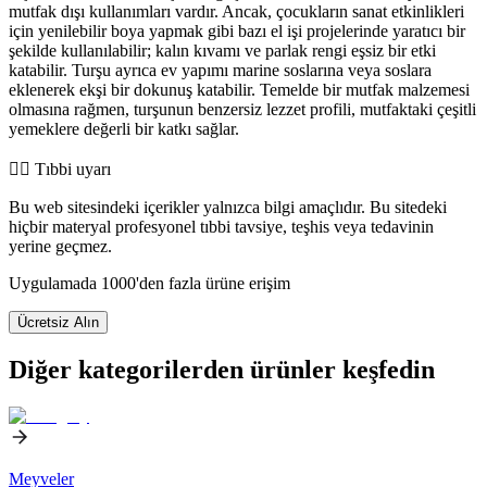
mutfak dışı kullanımları vardır. Ancak, çocukların sanat etkinlikleri
için yenilebilir boya yapmak gibi bazı el işi projelerinde yaratıcı bir
şekilde kullanılabilir; kalın kıvamı ve parlak rengi eşsiz bir etki
katabilir. Turşu ayrıca ev yapımı marine soslarına veya soslara
eklenerek ekşi bir dokunuş katabilir. Temelde bir mutfak malzemesi
olmasına rağmen, turşunun benzersiz lezzet profili, mutfaktaki çeşitli
yemeklere değerli bir katkı sağlar.
👨‍⚕️️ Tıbbi uyarı
Bu web sitesindeki içerikler yalnızca bilgi amaçlıdır. Bu sitedeki
hiçbir materyal profesyonel tıbbi tavsiye, teşhis veya tedavinin
yerine geçmez.
Uygulamada 1000'den fazla ürüne erişim
Ücretsiz Alın
Diğer kategorilerden ürünler keşfedin
Meyveler