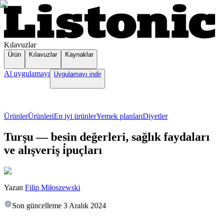
Kılavuzlar
Ürün
Kılavuzlar
Kaynaklar
Al uygulamayı
Uygulamayı indir
Ürünler
Ürünleri
En iyi ürünler
Yemek planları
Diyetler
Turşu — besin değerleri, sağlık faydaları
ve alışveriş i̇puçları
Yazan
Filip Miłoszewski
Son güncelleme
3 Aralık 2024