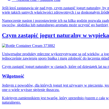
Jeśli ktoś zastanawia się nad tym, czym zastąpić jogurt naturalny,
wiele takich samych właściwości zdrowotnych i są doskonałym źró
Namoczenie nasion i pozostawienie ich na kilka godzin pozwala zaa
owoców, słodzika lub naturalnego aromatu może uczynić go bardziej
Czym zastąpić jogurt naturalny w wypiek
Uniwersalne produkty mleczne wykorzystywane są od wieków, a jogurt
jednocześnie zawierają sporo białka i mają zdolność do łączenia skł
Czym zastąpić jogurt naturalny w ciastach, które od dziesiątek lat na
Wilgotność
Jednym z powodów, dla których jogurt jest używany w pieczeniu, jest 
one o wiele wyższe stężenie tłuszczu.
Kolejnym zamiennikiem jest twaróg, który uprzednio (razem z całą w
naturalnego.