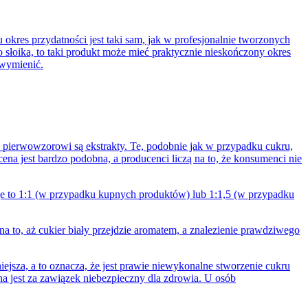
res przydatności jest taki sam, jak w profesjonalnie tworzonych
o słoika, to taki produkt może mieć praktycznie nieskończony okres
 wymienić.
 pierwowzorowi są ekstrakty. Te, podobnie jak w przypadku cukru,
ena jest bardzo podobna, a producenci liczą na to, że konsumenci nie
je to 1:1 (w przypadku kupnych produktów) lub 1:1,5 (w przypadku
to, aż cukier biały przejdzie aromatem, a znalezienie prawdziwego
iejsza, a to oznacza, że jest prawie niewykonalne stworzenie cukru
a jest za zawiązek niebezpieczny dla zdrowia. U osób