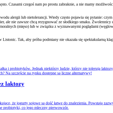
zęsto. Czasami czegoś nam po prostu zabraknie, a nie mamy możliwości
du alergii lub nietolerancji. Wtedy często pojawia się pytanie: czym 
r, ale nie zawsze chcą rezygnować ze słodkiego smaku. Zwolennicy die
moralnych (mięso) lub w związku z wyznawanymi poglądami (węglowoda
w Listonic. Tak, aby próba podmiany nie okazała się spektakularną kla
ałka i probiotyków. Jednak niektórzy ludzie, którzy nie tolerują lakto
h? Na szczęście na rynku dostępne są liczne alternatywy!
ez laktozy
kujące, że jogurty sojowe są dość łatwe do znalezienia. Powstają zazw
ne probiotyki, co jego mleczny pierwowzór.