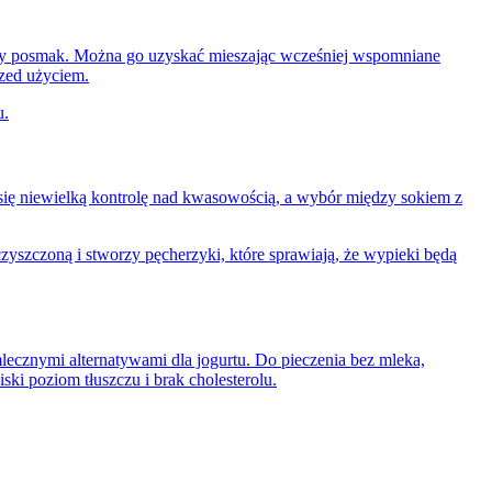
śny posmak. Można go uzyskać mieszając wcześniej wspomniane
rzed użyciem.
u.
a się niewielką kontrolę nad kwasowością, a wybór między sokiem z
yszczoną i stworzy pęcherzyki, które sprawiają, że wypieki będą
lecznymi alternatywami dla jogurtu. Do pieczenia bez mleka,
ski poziom tłuszczu i brak cholesterolu.