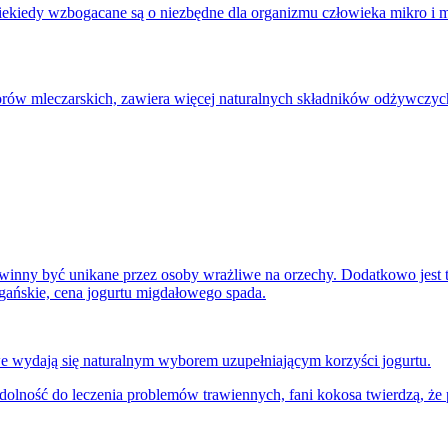
niekiedy wzbogacane są o niezbędne dla organizmu człowieka mikro i m
rów mleczarskich, zawiera więcej naturalnych składników odżywczych n
inny być unikane przez osoby wrażliwe na orzechy. Dodatkowo jest to t
ańskie, cena jogurtu migdałowego spada.
e wydają się naturalnym wyborem uzupełniającym korzyści jogurtu.
zdolność do leczenia problemów trawiennych, fani kokosa twierdzą,