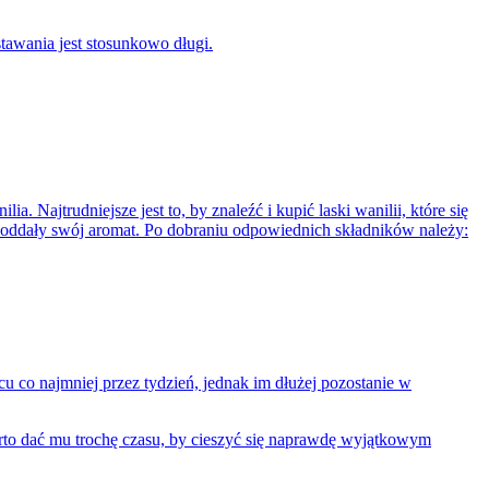
stawania jest stosunkowo długi.
 Najtrudniejsze jest to, by znaleźć i kupić laski wanilii, które się
 oddały swój aromat.
Po dobraniu odpowiednich składników należy:
u co najmniej przez tydzień, jednak im dłużej pozostanie w
warto dać mu trochę czasu, by cieszyć się naprawdę wyjątkowym