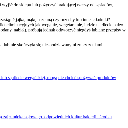
 wyjść do sklepu lub pożyczyć brakującej rzeczy od sąsiadów,
zastąpić jajka, mąkę pszenną czy orzechy lub inne składniki?
t eliminacyjnych jak weganie, wegetarianie, ludzie na diecie paleo
ny, nabiał), próbują jednak odtworzyć niegdyś lubiane przepisy w
pą lub nie skończyła się niespodziewanymi zniszczeniami.
zy lub są diecie wegańskiej, mogą nie chcieć spożywać produktów
yczaj z mleka sojowego, odpowiednich kultur bakterii i środka