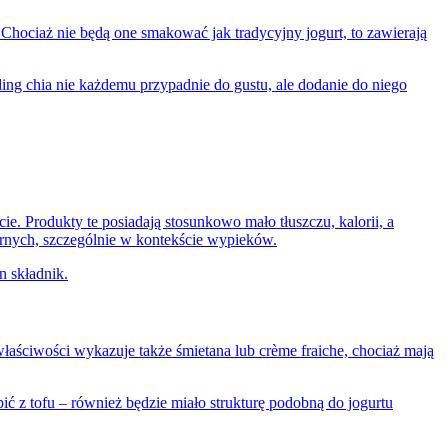
Chociaż nie będą one smakować jak tradycyjny jogurt, to zawierają
ng chia nie każdemu przypadnie do gustu, ale dodanie do niego
. Produkty te posiadają stosunkowo mało tłuszczu, kalorii, a
narnych, szczególnie w kontekście wypieków.
n składnik.
 właściwości wykazuje także śmietana lub crème fraiche, chociaż mają
ć z tofu – również będzie miało strukturę podobną do jogurtu