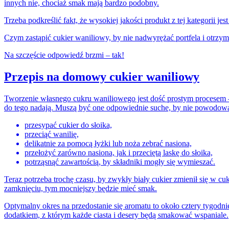
innych nie, chociaż smak mają bardzo podobny.
Trzeba podkreślić fakt, że wysokiej jakości produkt z tej kategorii j
Czym zastąpić cukier waniliowy, by nie nadwyrężać portfela i otr
Na szczęście odpowiedź brzmi – tak!
Przepis na domowy cukier waniliowy
Tworzenie własnego cukru waniliowego jest dość prostym procesem – wys
do tego nadają. Muszą być one odpowiednie suche, by nie powodować p
przesypać cukier do słoika,
przeciąć wanilię,
delikatnie za pomocą łyżki lub noża zebrać nasiona,
przełożyć zarówno nasiona, jak i przeciętą laskę do słoika,
potrząsnąć zawartością, by składniki mogły się wymieszać.
Teraz potrzeba trochę czasu, by zwykły biały cukier zmienił się w 
zamknięciu, tym mocniejszy będzie mieć smak.
Optymalny okres na przedostanie się aromatu to około cztery tygodni
dodatkiem, z którym każde ciasta i desery będą smakować wspaniale.