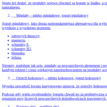
Warto też dodać, że produkty sojowe również są bogate w białko, a 
naturalnego.
Migdały – mleko migdałowe, jogurt migdałowy
Jogurt migdałowy, jako druga najpopularniejsza alternatywa dla wybo
wynikają z wysokiego poziomu:
zdrowych tłuszczy,
magnezu,
witaminy E,
witaminy B2,
błonnika,
żelaza.
Niestety, podobnie jak soja, migdały są powszechnym alergenem i pow
każdym rokiem i coraz większym zapotrzebowaniem na produkty weg
Orzech kokosowy – mleko kokosowe, jogurt kokosowy
Wysoka zawartość kwasu laurynowego sprawia, że ​​orzechy kokosow
Podczas gdy wielu zwolenników jogurtu chwali go za probiotyczną 
organizm przy licznych powszechnych dolegliwościach trawiennych.
Nasiona chia – pudding chia