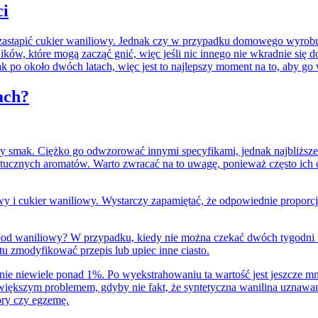
ci
astąpić cukier waniliowy. Jednak czy w przypadku domowego wyrobu ok
ików, które mogą zacząć gnić, więc jeśli nic innego nie wkradnie się d
ak po około dwóch latach, więc jest to najlepszy moment na to, aby go
ach?
wy smak. Ciężko go odwzorować innymi specyfikami, jednak najbliższe
ztucznych aromatów. Warto zwracać na to uwagę, ponieważ często ich c
y i cukier waniliowy. Wystarczy zapamiętać, że odpowiednie proporc
d waniliowy? W przypadku, kiedy nie można czekać dwóch tygodni na 
stu zmodyfikować przepis lub upiec inne ciasto.
ynie niewiele ponad 1%. Po wyekstrahowaniu ta wartość jest jeszcze mn
większym problemem, gdyby nie fakt, że syntetyczna wanilina uznawan
óry czy egzemę.