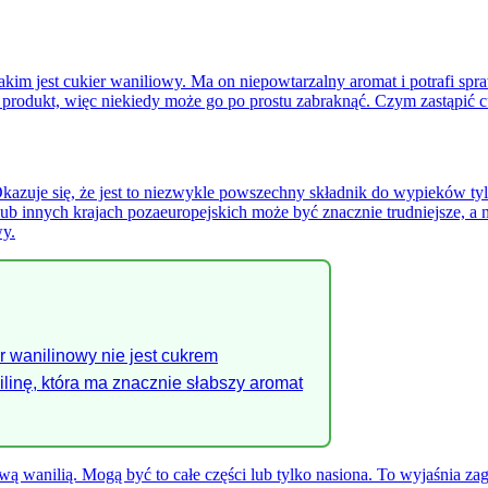
jakim jest cukier waniliowy. Ma on niepowtarzalny aromat i potrafi sp
wy produkt, więc niekiedy może go po prostu zabraknąć. Czym zastąpić c
azuje się, że jest to niezwykle powszechny składnik do wypieków tylk
ub innych krajach pozaeuropejskich może być znacznie trudniejsze, a
wy.
r wanilinowy nie jest cukrem
linę, która ma znacznie słabszy aromat
ą wanilią. Mogą być to całe części lub tylko nasiona. To wyjaśnia zag