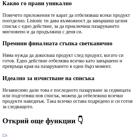
Какво го прави уникално
Повечето приложения те карат да отбелязваш всеки продукт
поотделно. Listonic ти дава възможност да завършиш целия
списък с едно действие, за да приключиш пазаруването
мигновено и да продължиш с деня си.
Премини финалната стъпка светкавично
Няма нужда да докосваш продукт след продукт, когато си
готов. Едно действие отбелязва всичко като завършено и
превръща края на пазаруването в един бърз момент.
Идеално за изчистване на списъка
Независимо дали това е последното пазаруване за седмицата
или подготвяш нов списък, можеш да отбележиш всички
продукти наведнъж. Така всичко остава подредено и си готов
за следващото.
Открий още функции 👇