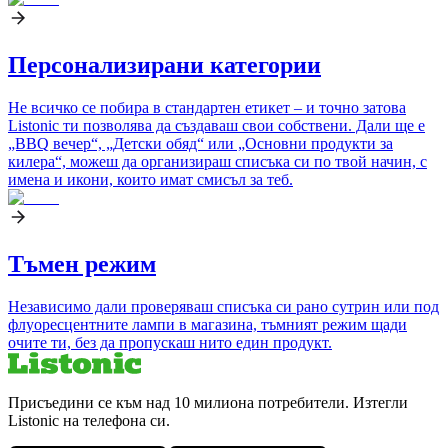
Персонализирани категории
Не всичко се побира в стандартен етикет – и точно затова
Listonic ти позволява да създаваш свои собствени. Дали ще е
„BBQ вечер“, „Детски обяд“ или „Основни продукти за
килера“, можеш да организираш списъка си по твой начин, с
имена и икони, които имат смисъл за теб.
Тъмен режим
Независимо дали проверяваш списъка си рано сутрин или под
флуоресцентните лампи в магазина, тъмният режим щади
очите ти, без да пропускаш нито един продукт.
Присъедини се към над 10 милиона потребители. Изтегли
Listonic на телефона си.