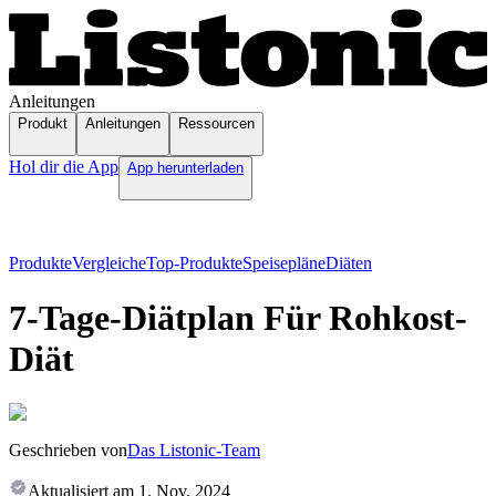
Anleitungen
Produkt
Anleitungen
Ressourcen
Hol dir die App
App herunterladen
Produkte
Vergleiche
Top-Produkte
Speisepläne
Diäten
7-Tage-Diätplan Für Rohkost-
Diät
Geschrieben von
Das Listonic-Team
Aktualisiert am
1. Nov. 2024