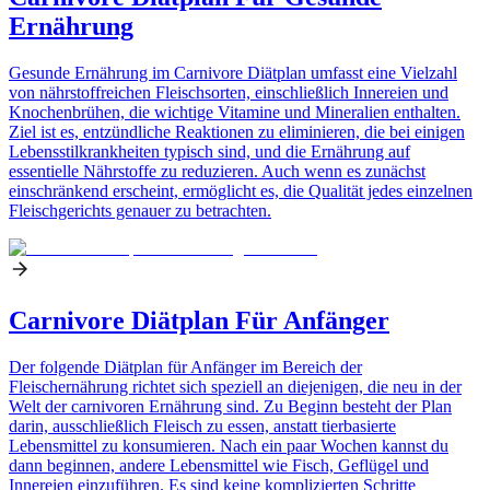
Ernährung
Gesunde Ernährung im Carnivore Diätplan umfasst eine Vielzahl
von nährstoffreichen Fleischsorten, einschließlich Innereien und
Knochenbrühen, die wichtige Vitamine und Mineralien enthalten.
Ziel ist es, entzündliche Reaktionen zu eliminieren, die bei einigen
Lebensstilkrankheiten typisch sind, und die Ernährung auf
essentielle Nährstoffe zu reduzieren. Auch wenn es zunächst
einschränkend erscheint, ermöglicht es, die Qualität jedes einzelnen
Fleischgerichts genauer zu betrachten.
Carnivore Diätplan Für Anfänger
Der folgende Diätplan für Anfänger im Bereich der
Fleischernährung richtet sich speziell an diejenigen, die neu in der
Welt der carnivoren Ernährung sind. Zu Beginn besteht der Plan
darin, ausschließlich Fleisch zu essen, anstatt tierbasierte
Lebensmittel zu konsumieren. Nach ein paar Wochen kannst du
dann beginnen, andere Lebensmittel wie Fisch, Geflügel und
Innereien einzuführen. Es sind keine komplizierten Schritte