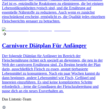
Ziel ist es, entzündliche Reaktionen zu eliminieren, die bei einigen
Lebensstilkrankheiten typisch sind, und die Ernährung auf
essentielle Nährstoffe zu reduzieren. Auch wenn es zunächst
einschränkend erscheint, ermöglicht es, die Qualität jedes einzelnen
Fleischgerichts genauer zu betrachten.
Carnivore Diätplan Für Anfänger
Der folgende Diätplan für Anfänger im Bereich der
Fleischernährung richtet sich speziell an diejenigen, die neu in der
Welt der carnivoren Ernährung sind. Zu Beginn besteht der Plan
darin, ausschließlich Fleisch zu essen, anstatt tierbasierte
Lebensmittel zu konsumieren. Nach ein paar Wochen kannst du
dann beginnen, andere Lebensmittel wie Fisch, Geflügel und
Innereien einzuführen. Es sind keine komplizierten Schritte
erforderlich – lerne die Grundlagen der Fleischzubereitung und
passe dich an ein neues Essverhalten an.
Das Listonic-Team