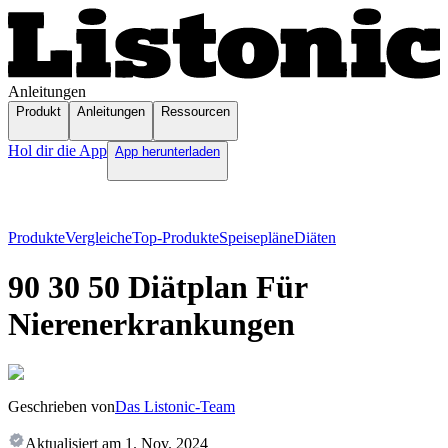
Anleitungen
Produkt
Anleitungen
Ressourcen
Hol dir die App
App herunterladen
Produkte
Vergleiche
Top-Produkte
Speisepläne
Diäten
90 30 50 Diätplan Für
Nierenerkrankungen
Geschrieben von
Das Listonic-Team
Aktualisiert am
1. Nov. 2024