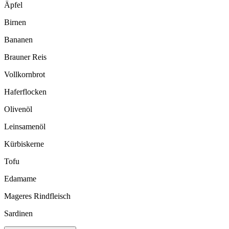
Äpfel
Birnen
Bananen
Brauner Reis
Vollkornbrot
Haferflocken
Olivenöl
Leinsamenöl
Kürbiskerne
Tofu
Edamame
Mageres Rindfleisch
Sardinen