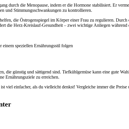
gang durch die Menopause, indem er die Hormone stabilisiert. Er verme
ngen und Stimmungsschwankungen zu kontrollieren.
e helfen, die Östrogenspiegel im Körper einer Frau zu regulieren. Durc
ördert die Herz-Kreislauf-Gesundheit – zwei wichtige Anliegen währen
r einem speziellen Ernährungsstil folgen
 die günstig und sättigend sind. Tiefkühlgemüse kann eine gute Wahl se
eine Ernährungsziele zu erreichen.
st viel einfacher, als du vielleicht denkst! Vergleiche immer die Preis
nter