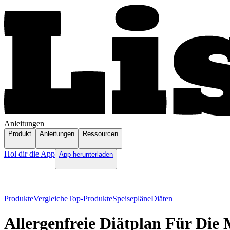
Anleitungen
Produkt
Anleitungen
Ressourcen
Hol dir die App
App herunterladen
Produkte
Vergleiche
Top-Produkte
Speisepläne
Diäten
Allergenfreie Diätplan Für Die